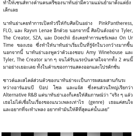
ทำให้เซนส์ทางด้านดนตรีของนาทันย่ามีความแม่นยำมาตั้งแต่ยัง
เด็กเลย
นาทันย่าเคยทำการเปิดทัวร์ให้กับศิลปินอย่าง PinkPantheress,
FLO, และ Rayvn Lenae อีกด้วย นอกจากนี้ ศิลปินดังอย่าง Tyler,
The Creator, SZA, และ Doechii ยังเคยทำการแชร์เพลง On Ur
Time ของเธอ ซึ่งทำให้นาทันย่าเริ่มเป็นที่รู้จักในวงกว้างมากขึ้น
นอกจากนี้ นาทันย่าเองพูดว่าตัวเองชอบ Amy Winehouse และ
Tyler, The Creator มาก ๆ จนได้รับแรงบันดาลใจจากทั้ง 2 คนนี้
มาอย่างเยอะเลย ทั้งในด้านของการแสดงออกและโปรดักชั่น
ซาวด์และสไตล์ส่วนตัวของนาทันย่าจะเป็นการผสมผสานกันระ
หว่างอาร์แอนบี ป๊อป โซล และแจ๊ส ซึ่งคนส่วนใหญ่เรียกว่า
Alternative R&B แต่นาทันย่าเองก็เคยให้สัมภาษณ์ว่า “จริง ๆ แล้ว
เธอไม่ได้เชื่อในเรื่องของแนวเพลงเท่าไร (genre) เธอแค่สนใจ
และอยากที่จะทำเพลง อยากทำมันให้ดีที่สุดแค่นั้นเลย”