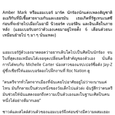
Amber Mark หรือแอมเบอร์ มาร์ค นักร้องนักแต่งเพลงสัญชาติ
อเมริกันที่มีเชื้อสายจาเมกันและเยอรมัน เธอเกิดที่รัฐเทนเนสซี
ก่อนที่จะย้ายไปเมืองไมอามี นิวยอร์ค เบอร์ลิน และอินเดียในภาย
หลัง (แอมเบอร์บอกว่าตัวเองเคยมาอยู่ไทยตั้ง 6 เดือนด้วยนะ
เหมือนย้ายไป ๆ มา ๆ นั่นแหละ)
แอมเบอร์รู้ตัวเองมาตลอดว่าอยากเติบโตไปเป็นศิลปินนักร้อง จน
ในที่สุดเธอเหมือนได้เจอจุดเปลี่ยนครั้งสำคัญของตัวเอง นั่นคือ
การได้พบกับ Michelle Carter น้องสาวของแรปเปอร์ชื่อดัง Jay-Z
ผู้ซึ่งเชียร์ให้แอมเบอร์ลองไปฝึกงานที่ Roc Nation ดู
“ดนตรีจากทั่วโลกจากเมืองที่ฉันเคยไปอาศัยอยู่ไม่ว่าจะนานแค่
ไหน มันก็กลายเป็นส่วนหนึ่งของวัยเด็กไปแล้วล่ะ ฉันรู้สึกว่าดนตรี
มันช่วยให้ฉันแสดงออกถึงความเป็นตัวเองและในฐานะศิลปินคน
หนึ่งได้อย่างดีมากเลย”
ซาวด์และสไตล์ส่วนตัวของแอมเบอร์จึงค่อนข้างมีความผสมเยอะ