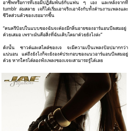
อาชีพหรือการที่เธอมีปฏิสัมพันธ์กับแฟน ๆ เอง และหลังจากที่
tumblr ล่มสลาย เจก็ได้เริ่มเอาจริงเอาจังกับทั้งด้านงานเพลงและ
ชีวิตส่วนตัวของเธอมากขึ้น
“ดนตรีป๊อปในแบบของฉันจะต้องมีกลิ่นอายของอาร์แอนบีผสมอยู่
ด้วยเสมอ เพราะมันคือสิ่งที่ฉันเติบโตมาด้วยยังไงล่ะ”
ดังนั้น ซาวด์และสไตล์ของเจ จะมีความเป็นเพลงป๊อปมากกว่า
แน่นอน แต่ถึงยังไงก็จะยังองค์ประกอบของแนวอาร์แอนบีผสมอยู่
ด้วย หากใครได้ลองฟังเพลงของเจจะสามารถรู้ได้เลย