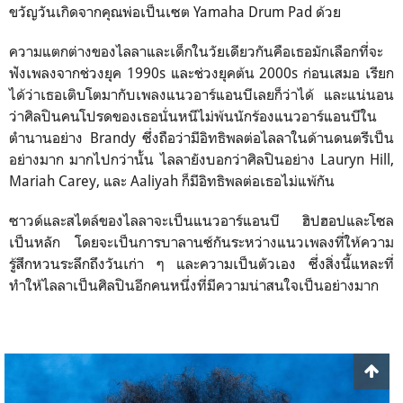
ขวัญวันเกิดจากคุณพ่อเป็นเซต Yamaha Drum Pad ด้วย
ความแตกต่างของไลลาและเด็กในวัยเดียวกันคือเธอมักเลือกที่จะ
ฟังเพลงจากช่วงยุค 1990s และช่วงยุคต้น 2000s ก่อนเสมอ เรียก
ได้ว่าเธอเติบโตมากับเพลงแนวอาร์แอนบีเลยก็ว่าได้ และแน่นอน
ว่าศิลปินคนโปรดของเธอนั่นหนีไม่พ้นนักร้องแนวอาร์แอนบีใน
ตำนานอย่าง Brandy ซึ่งถือว่ามีอิทธิพลต่อไลลาในด้านดนตรีเป็น
อย่างมาก มากไปกว่านั้น ไลลายังบอกว่าศิลปินอย่าง Lauryn Hill,
Mariah Carey, และ Aaliyah ก็มีอิทธิพลต่อเธอไม่แพ้กัน
ซาวด์และสไตล์ของไลลาจะเป็นแนวอาร์แอนบี ฮิปฮอปและโซล
เป็นหลัก โดยจะเป็นการบาลานซ์กันระหว่างแนวเพลงที่ให้ความ
รู้สึกหวนระลึกถึงวันเก่า ๆ และความเป็นตัวเอง ซึ่งสิ่งนี้แหละที่
ทำให้ไลลาเป็นศิลปินอีกคนหนึ่งที่มีความน่าสนใจเป็นอย่างมาก