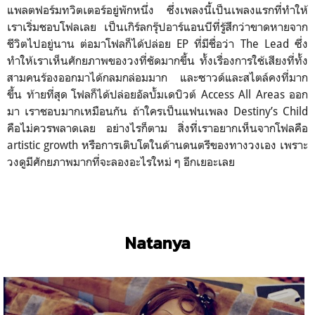
แพลตฟอร์มทวิตเตอร์อยู่พักหนึ่ง ซึ่งเพลงนี้เป็นเพลงแรกที่ทำให้
เราเริ่มชอบโฟลเลย เป็นเกิร์ลกรุ๊ปอาร์แอนบีที่รู้สึกว่าขาดหายจาก
ชีวิตไปอยู่นาน ต่อมาโฟลก็ได้ปล่อย EP ที่มีชื่อว่า The Lead ซึ่ง
ทำให้เราเห็นศักยภาพของวงที่ชัดมากขึ้น ทั้งเรื่องการใช้เสียงที่ทั้ง
สามคนร้องออกมาได้กลมกล่อมมาก และซาวด์และสไตล์คงที่มาก
ขึ้น ท้ายที่สุด โฟลก็ได้ปล่อยอัลบั้มเดบิวต์ Access All Areas ออก
มา เราชอบมากเหมือนกัน ถ้าใครเป็นแฟนเพลง Destiny’s Child
คือไม่ควรพลาดเลย อย่างไรก็ตาม สิ่งที่เราอยากเห็นจากโฟลคือ
artistic growth หรือการเติบโตในด้านดนตรีของทางวงเอง เพราะ
วงดูมีศักยภาพมากที่จะลองอะไรใหม่ ๆ อีกเยอะเลย
Natanya