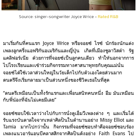
Source: singer-songwriter Joyce Wrice -
Rated R&B
มาเริ่มกันที่คนแรก Joyce Wrice หรือจอยซ์ ไรซ์ นักร้องนักแต่ง
เพลงลูกครึ่งแอฟริกันอเมริกันและญี่ปุ่น เกิดที่เมืองชูลาวิสต้า รัฐ
แคลิฟอร์เนีย ด้วยการที่จอยซ์เป็นลูกคนเดียว ทำให้นอกจากการ
ไปโรงเรียนและเข้าร่วมกิจกรรมทางศาสนาพุทธกับคุณแม่นั่น
จอยซ์ได้ใช้เวลาส่วนใหญ่ในวัยเด็กไปกับตัวเองโดยส่วนมาก
ดนตรีจึงเริ่มกลายมาเป็นส่วนหนึ่งของชีวิตเธอในที่สุด
“ดนตรีเหมือนเป็นทั้งรักแรกและเพื่อนสนิทคนหนึ่ง อืม มันเหมือน
กับพี่น้องที่ฉันไม่เคยมีเลย”
จอยซ์ชอบใช้เวลาว่างไปกับการนั่งดูเอ็มวีเพลงต่าง ๆ และเริ่มได้
รับแรงบันดาลใจจากเหล่าศิลปินในตำนานอย่าง Missy Elliot และ
Tamia มากไปกว่านั้น กิจกรรมที่จอยซ์ชอบทำคือจอยซ์ชอบร้อง
เพลงแนวอาร์แอนบีคลาสสิกจากศิลปินดังอย่าง Faith Evans ไป