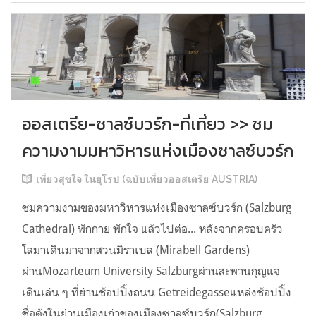
ออสเตรีย-ซาลซ์บวร์ก-ที่เที่ยว >> ชม
ความงามมหาวิหารแห่งเมืองซาลซ์บวร์ก
เที่ยวสุขใจ ในยุโรป (ฉบับเที่ยวออสเตรีย AUSTRIA)
ชมความงามของมหาวิหารแห่งเมืองซาลซ์บวร์ก (Salzburg
Cathedral) พักกาย พักใจ แล้วไปต่อ... หลังจากครอบครัว
โลมาเดินมาจากสวนมิราเบล (Mirabell Gardens)
ผ่านMozarteum University Salzburgผ่านสะพานกุญแจ
เดินเล่น ๆ ที่ย่านช้อปปิ้งถนน Getreidegasseแหล่งช้อปปิ้ง
ชื่อดังในย่านเมืองเก่าของเมืองซาลซ์บวร์ก(Salzburg...