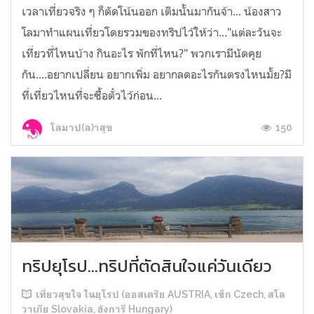
เวลาเที่ยวจริง ๆ ก็ตัดโน้นออก เติมนั้นมากันจ้า... น้องสาว
โลมาทำแผนเที่ยวโดยรวมของทริปไว้ให้ว่า..."แต่ละวันจะ
เที่ยวที่ไหนบ้าง กินอะไร พักที่ไหน?" พวกเรามีนัดคุย
กัน....อยากเปลี่ยน อยากเพิ่ม อยากลดอะไรกันตรงไหนมั้ย?มี
ที่เที่ยวไหนที่จะซื้อตั๋วไว้ก่อน...
150
โลมาป(ล)าสุข
ทริปยุโรป...ทริปที่ตัดสินใจแค่วันเดียว
เที่ยวสุขใจ ในยุโรป (ออสเตรีย AUSTRIA, เช็ก Czech, สโล
วาเกีย Slovakia, ฮังการี Hungary)