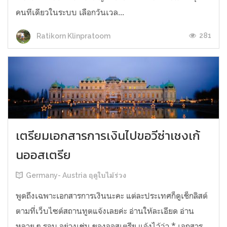
คนทีเดียวในระบบ เลือกวันเวล...
281
Ratikorn Klinpratoom
เตรียมเอกสารการเงินไปขอวีซ่าเชงเก้
นออสเตรีย
Germany- Austria ฤดูใบไม้ร่วง
พูดถึงเฉพาะเอกสารการเงินนะคะ แต่ละประเทศก็ดูเช็กลิสต์
ตามที่เว็บไซต์สถานทูตแจ้งเลยค่ะ อ่านให้ละเอียด อ่าน
หลาย ๆ รอบ อย่างเช่น ของออสเตรีย แจ้งไว้ว่า * เอกสาร