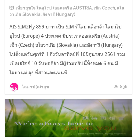
เที่ยวสุขใจ ในยุโรป (ออสเตรีย AUSTRIA, เช็ก Czech, สโล
วาเกีย Slovakia, ฮังการี Hungary)
AIS SIM2Fly 899 บาท เป็น SIM ที่โลมาเลือกจ้า โลมาไป
ยุโรป (Europe) 4 ประเทศ มีประเทศออสเตรีย (Austria)
เช็ก (Czech) สโลวาเกีย (Slovakia) และฮังการี (Hungary)
ไปตั้งแต่วันศุกร์ที่ 1 ถึงวันอาทิตย์ที่ 10มิถุนายน 2561 รวม
เบ็ดเสร็จก็ 10 วันพอดีจ้า มีผู้ร่วมทริปนี้ทั้งหมด 6 คน มี
โลมา แม่ ลุง พี่สาวและแฟนพี...
836
โลมาป(ล)าสุข