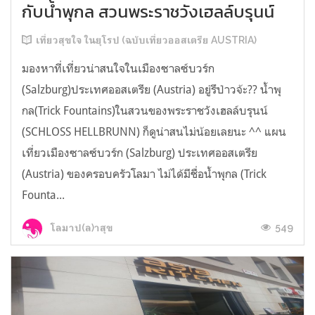
กับน้ำพุกล สวนพระราชวังเฮลล์บรุนน์
เที่ยวสุขใจ ในยุโรป (ฉบับเที่ยวออสเตรีย AUSTRIA)
มองหาที่เที่ยวน่าสนใจในเมืองซาลซ์บวร์ก
(Salzburg)ประเทศออสเตรีย (Austria) อยู่รึป่าวจ้ะ?? น้ำพุ
กล(Trick Fountains)ในสวนของพระราชวังเฮลล์บรุนน์
(SCHLOSS HELLBRUNN) ก็ดูน่าสนไม่น้อยเลยนะ ^^ แผน
เที่ยวเมืองซาลซ์บวร์ก (Salzburg) ประเทศออสเตรีย
(Austria) ของครอบครัวโลมา ไม่ได้มีชื่อน้ำพุกล (Trick
Founta...
549
โลมาป(ล)าสุข