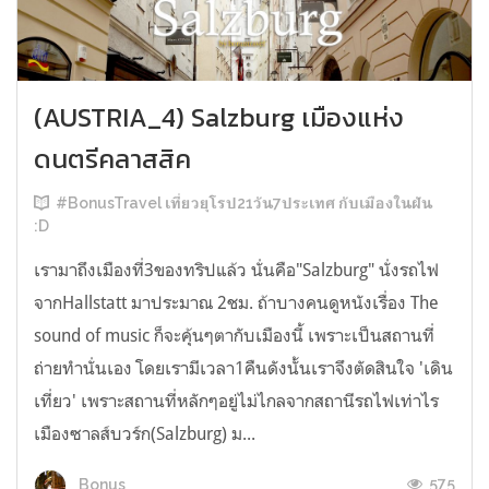
(AUSTRIA_4) Salzburg เมืองแห่ง
ดนตรีคลาสสิค
#BonusTravel เที่ยวยุโรป21วัน7ประเทศ กับเมืองในฝัน
:D
เรามาถึงเมืองที่3ของทริปแล้ว นั่นคือ"Salzburg" นั่งรถไฟ
จากHallstatt มาประมาณ 2ชม. ถ้าบางคนดูหนังเรื่อง The
sound of music ก็จะคุ้นๆตากับเมืองนี้ เพราะเป็นสถานที่
ถ่ายทำนั่นเอง โดยเรามีเวลา1คืนดังนั้นเราจึงตัดสินใจ 'เดิน
เที่ยว' เพราะสถานที่หลักๆอยู่ไม่ไกลจากสถานีรถไฟเท่าไร
เมืองซาลส์บวร์ก(Salzburg) ม...
575
Bonus