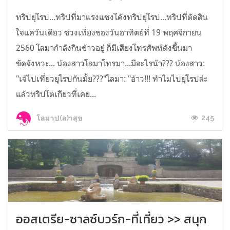
ทริปยุโรป...ทริปที่มาแรงแซงโค้งทริปยุโรป...ทริปที่ตัดสิน
ใจแค่วันเดียว ช่วงเที่ยงของวันอาทิตย์ที่ 19 พฤศจิกายน
2560 โลมากำลังกินข้าวอยู่ ก็มีเสียงโทรศัพท์ดังขึ้นมา
ขัดจังหวะ... น้องสาวโลมาโทรมา...มีอะไรน๊า??? น้องสาว:
"เจ๊ไปเที่ยวยุโรปกันมั้ย???"โลมา: "อ้าว!!! ทำไมไปยุโรปล่ะ
แล้วทริปโตเกียวที่เคย...
245
โลมาป(ล)าสุข
ออสเตรีย-ซาลซ์บวร์ก-ที่เที่ยว >> สนุก