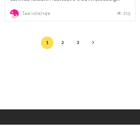
215
โลมาป(ล)าสุข
1
2
3
Makers
/
Originals
/
Store
/
Sample
/
Redeem
/
About
/
Contact
/
Jobs
/