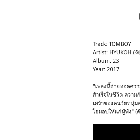
Track: TOMBOY
Artist: HYUKOH (
Album: 23
Year: 2017
"เพลงนี้ถ่ายทอดความ
สำเร็จในชีวิต ความ
เศร้าของคนวัยหนุ่มส
โอมอบให้แก่ผู้ฟั