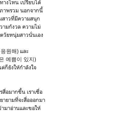
ิศทางไหน เปรียบได้
ในภาพรวม นอกจากนี้
่มสาวที่มีความสนุก
ความกังวล ความไม่
ตวัยหนุ่มสาวนั่นเอง
사랑을 응원해) และ
สมอ (작은 예쁨이 있지)
่ก็ยังให้กำลังใจ
ื่อมากขึ้น เราเชื่อ
ายามที่จะสื่อออกมา
ข้ามาอ่านและขอให้