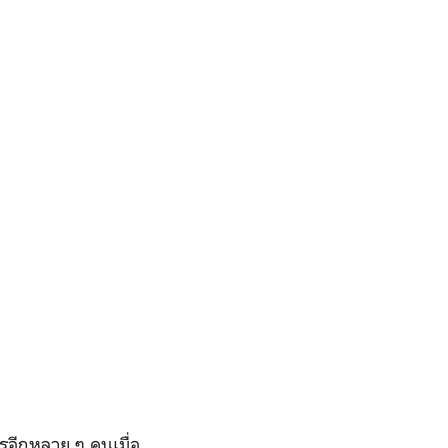
รอีกหลาย ๆ คนเมื่อ