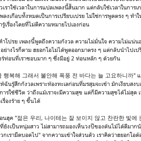
ัวเราใช้เวลาในการแปลเพลงนี้สั้นมาก แต่กลับใช้เวลาในการ
้อเพลงเกือบทั้งหมดเป็นการเปรียบเปรย ไม่ใช่การพูดตรง ๆ ทำใ
รู้เรื่องโดยที่ไม่ตีความหมายไปเองก่อน
ในคำโปรย เพลงนี้พูดถึงความกังวล ความไม่มั่นใจ ความไม่แน่
ว อย่างไรก็ตาม ฮยอกโอไม่ได้พูดออกมาตรง ๆ แต่กลับนำไปเปรี
่อนที่เราชอบมาก ๆ ซึ่งมีอยู่ 2 ท่อนหลัก ๆ ด้วยกัน
 지금 행복해 그래서 불안해 폭풍 전 바다는 늘 고요하니까" แปลว่า 
ห้ฉันรู้สึกกังวลเพราะท้องทะเลก่อนที่มรสุมจะเข้า มักเงียบสงบ
รใช้ชีวิต ว่าถึงแม้เราจะมีความสุข แต่ก็มีความสุขได้ไม่สุด เ
ื่องร้าย ๆ ขึ้นได้
่งคือท่อนฮุค "젊은 우리, 나이테는 잘 보이지 않고 찬란한 
ี่ยังเป็นหนุ่มสาว ไม่สามารถมองเห็นวงปีของต้นไม้ได้ดีมากน
วกเรามืดบอดไป" จากความเข้าใจส่วนตัว เราคิดว่าฮยอกโอต้อง