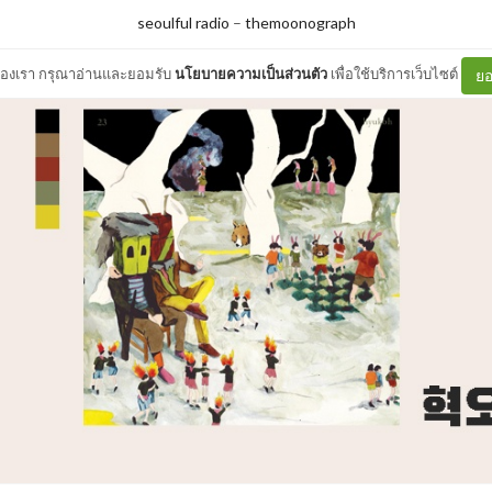
seoulful radio
–
themoonograph
ต์ของเรา กรุณาอ่านและยอมรับ
นโยบายความเป็นส่วนตัว
เพื่อใช้บริการเว็บไซต์
ยอ