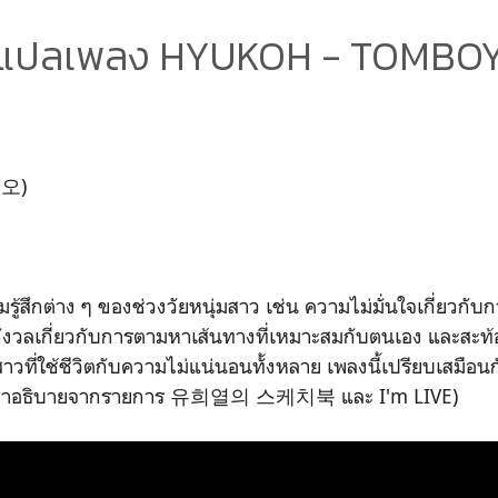
แปลเพลง HYUKOH - TOMBO
혁오)
รู้สึกต่าง ๆ ของช่วงวัยหนุ่มสาว เช่น ความไม่มั่นใจเกี่ยวก
กังวลเกี่ยวกับการตามหาเส้นทางที่เหมาะสมกับตนเอง และสะท้อ
าวที่ใช้ชีวิตกับความไม่แน่นอนทั้งหลาย เพลงนี้เปรียบเสมือน
ง" (คำอธิบายจากรายการ 유희열의 스케치북 และ I'm LIVE)