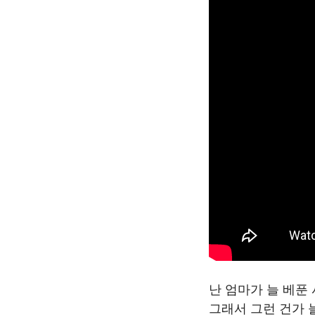
난 엄마가 늘 베푼
그래서 그런 건가 