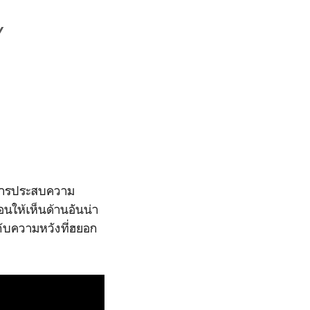
Y
ับการประสบความ
นให้เห็นด้านอันน่า
กับความหวังที่ฮยอก