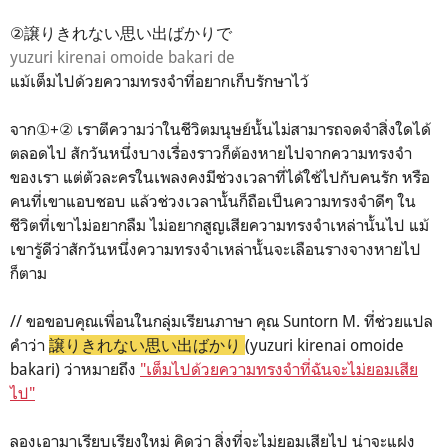
②譲りきれない思い出ばかりで
yuzuri kirenai omoide bakari de
แม้เต็มไปด้วยความทรงจำที่อยากเก็บรักษาไว้
จาก①+② เราตีความว่าในชีวิตมนุษย์นั้นไม่สามารถจดจำสิ่งใดได้
ตลอดไป สักวันหนึ่งบางเรื่องราวก็ต้องหายไปจากความทรงจำ
ของเรา แต่ตัวละครในเพลงคงมีช่วงเวลาที่ได้ใช้ไปกับคนรัก หรือ
คนที่เขาแอบชอบ แล้วช่วงเวลานั้นก็ถือเป็นความทรงจำดีๆ ใน
ชีวิตที่เขาไม่อยากลืม ไม่อยากสูญเสียความทรงจำเหล่านั้นไป แม้
เขารู้ดีว่าสักวันหนึ่งความทรงจำเหล่านั้นจะเลือนรางจางหายไป
ก็ตาม
// ขอขอบคุณเพื่อนในกลุ่มเรียนภาษา คุณ Suntorn M. ที่ช่วยแปล
คำว่า
譲りきれない思い出ばかり
(yuzuri kirenai omoide
bakari) ว่าหมายถึง
"เต็มไปด้วยความทรงจำที่ฉันจะไม่ยอมเสีย
ไป"
ลองเอามาเรียบเรียงใหม่ คิดว่า สิ่งที่จะไม่ยอมเสียไป น่าจะแฝง