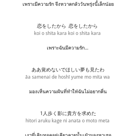
เพราะมีความรัก จึงหวาดกลัววันพรุ่งนี้เล็กน้อย
恋をしたから
恋をしたから
koi o shita kara koi o shita kara
เพราะฉันมีความรัก...
ああ
覚めないでほしい夢も見たわ
āa samenai de hoshī yume mo mita wa
มองเห็นความฝันที่ทำให้ฉันไม่อยากตื่น
1人歩く影に貴方を求めた
hitori aruku kage ni anata o moto meta
เงาที่เดินทอดอยู่เดียวดายนั้นเฝ้ามองหาเธอ