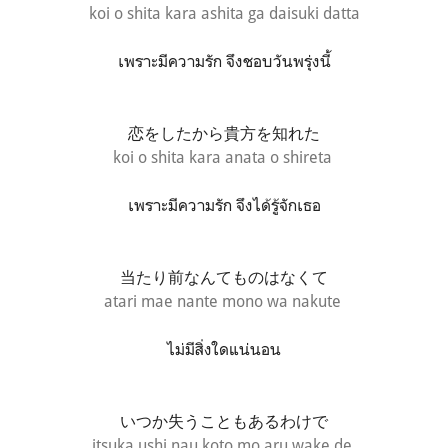
koi o shita kara ashita ga daisuki datta
เพราะมีความรัก จึงชอบวันพรุ่งนี้
恋をしたから
貴方を知れた
koi o shita kara anata o shireta
เพราะมีความรัก จึงได้รู้จักเธอ
当たり前なんてものはなくて
atari mae nante mono wa nakute
ไม่มีสิ่งใดแน่นอน
いつか失うこともあるわけで
itsuka ushi nau koto mo aru wake de