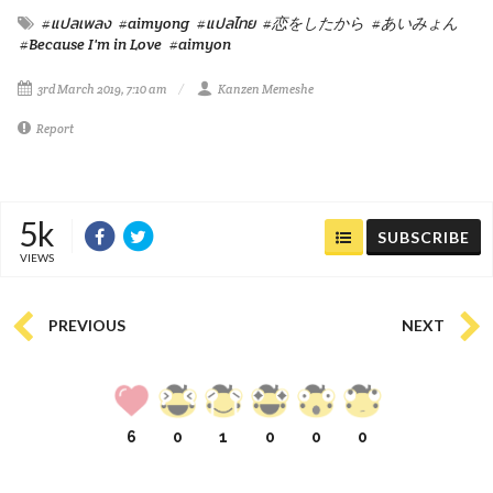
#แปลเพลง
#aimyong
#แปลไทย
#恋をしたから
#あいみょん
#Because I'm in Love
#aimyon
3rd March 2019, 7:10 am
Kanzen Memeshe
Report
5k
SUBSCRIBE
VIEWS
PREVIOUS
NEXT
6
0
1
0
0
0