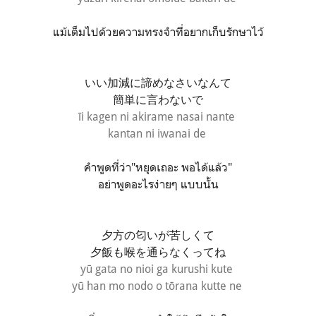
แม้เต็มไปด้วยความทรงจำที่อยากเก็บรักษาไว้
いい加減に諦めなさいなんて
簡単に言わないで
īi kagen ni akirame nasai nante
kantan ni iwanai de
คำพูดที่ว่า"หยุดเถอะ พอได้แล้ว"
อย่าพูดอะไรง่ายๆ แบบนั้น
夕方の匂いが苦しくて
夕飯も喉を通らなくってね
yū gata no nioi ga kurushi kute
yū han mo nodo o tōrana kutte ne