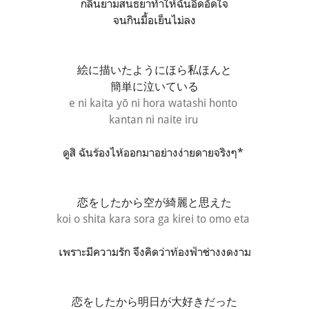
กลิ่นยามสนธยาทำให้ฉันอึดอัดใจ
จนกินมื้อเย็นไม่ลง
絵に描いたようにほら私ほんと
簡単に泣いている
e ni kaita yō ni hora watashi honto
kantan ni naite iru
ดูสิ ฉันร้องไห้ออกมาอย่างง่ายดายจริงๆ*
恋をしたから
空が綺麗と思えた
koi o shita kara sora ga kirei to omo eta
เพราะมีความรัก จึงคิดว่าท้องฟ้าช่างงดงาม
恋をしたから
明日が大好きだった