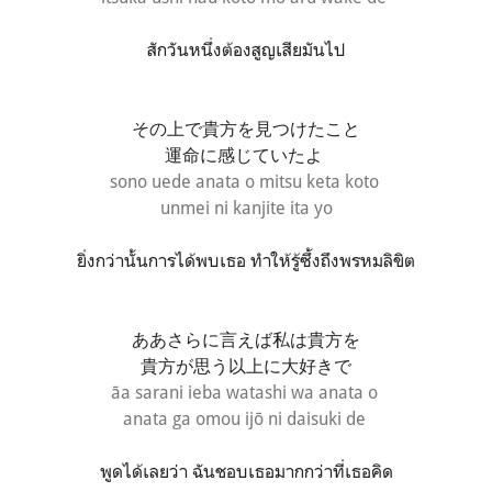
สักวันหนึ่งต้องสูญเสียมันไป
その上で貴方を見つけたこと
運命に感じていたよ
sono uede anata o mitsu keta koto
unmei ni kanjite ita yo
ยิ่งกว่านั้นการได้พบเธอ ทำให้รู้ซึ้งถึงพรหมลิขิต
ああ
さらに言えば私は貴方を
貴方が思う以上に大好きで
āa sarani ieba watashi wa anata o
anata ga omou ijō ni daisuki de
พูดได้เลยว่า ฉันชอบเธอมากกว่าที่เธอคิด