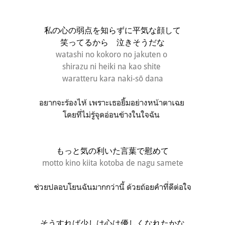
私の心の弱点を知らずに平気な顔して
笑ってるから 泣きそうだな
watashi no kokoro no jakuten o
shirazu ni
heiki na kao shite
waratteru kara
naki-sō dana
อยากจะร้องไห้ เพราะเธอยิ้มอย่างหน้าตาเฉย
โดยที่ไม่รู้จุดอ่อนข้างในใจฉัน
もっと気の利いた言葉で慰めて
motto kino kiita kotoba de nagu samete
ช่วยปลอบโยนฉันมากกว่านี้ ด้วยถ้อยคำที่ดีต่อใจ
そうすれば少しは
心は優しくなれたかな