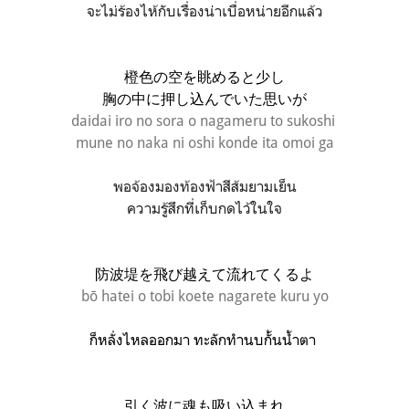
จะไม่ร้องไห้กับเรื่องน่าเบื่อหน่ายอีกแล้ว
橙色の空を眺めると少し
胸の中に押し込んでいた思いが
daidai iro no sora o nagameru to sukoshi
mune no naka ni oshi konde ita omoi ga
พอจ้องมองท้องฟ้าสีส้มยามเย็น
ความรู้สึกที่เก็บกดไว้ในใจ
防波堤を飛び越えて流れてくるよ
bō hatei o tobi koete nagarete kuru yo
ก็
หลั่งไหลออกมา
ทะลักทำนบกั้นน้ำตา
引く波に魂も吸い込まれ