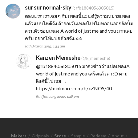
sur sur normal-sky
(@fb1884056305015)
ตอนแรกเราเฉย ๆ กับเพลงนี้นะ แต่รู้ความหมายเพลง
แล้วแบบโหดีจัง ถ้ายกเว้นเพลงโปรโมทก่อนออกอัลบั้ม
ส่วนตัวชอบเพลง A world of just me and you มากเลย
ครับ อยากให้แปลด้วยจัง555
10th March 2019, 1:54 am
Kanzen Memeshe
(@k_memeshe)
@fb1884056305015
มาส่งข่าวว่าแปลเพลงA
world of just me and you เสร็จแล้วค่า :D ตาม
ลิงค์นี้ไปเลย →
https://minimore.com/b/xZNOS/40
6th January 2020, 1:46 pm
Makers
/
Originals
/
Store
/
Sample
/
Redeem
/
About
/