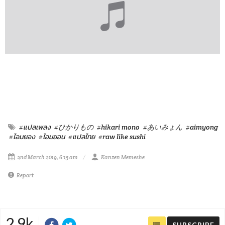
#แปลเพลง
#ひかりもの
#hikari mono
#あいみょん
#aimyong
#ไอมยอง
#ไอมยอน
#แปลไทย
#raw like sushi
2nd March 2019, 6:15 am
Kanzen Memeshe
Report
2.9k
SUBSCRIBE