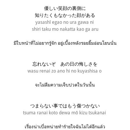
優しい笑顔の裏側に
知りたくもなかった顔がある
yasashī egao no ura gawa ni
shiri taku mo nakatta kao ga aru
มีใบหน้าที่ไม่อยากรู้จัก อยู่เบื้องหลังรอยยิ้มอ่อนโยนนั่น
忘れないぞ あの日の悔しさを
wasu renai zo ano hi no kuyashisa o
จะไม่ลืมความเจ็บปวดในวันนั้น
つまらない事ではもう傷つかない
tsuma ranai koto dewa mō kizu tsukanai
เรื่องน่าเบื่อหน่ายทำร้ายใจฉันไม่ได้อีกแล้ว