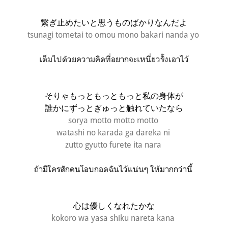
繋ぎ止めたいと思うものばかりなんだよ
tsunagi tometai to omou mono bakari nanda yo
เต็มไปด้วยความคิดที่อยากจะเหนี่ยวรั้งเอาไว้
そりゃもっともっともっと私の身体が
誰かにずっとぎゅっと
触れていたなら
sorya motto motto motto
watashi no karada ga dareka ni
zutto gyutto furete ita nara
ถ้ามีใครสักคนโอบกอดฉันไว้แน่นๆ ให้มากกว่านี้
心は優しくなれたかな
kokoro wa yasa shiku nareta kana