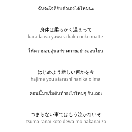
ฉันจะใจดีกับตัวเองได้ไหมนะ
身体は柔らかく温まって
karada wa yawara kaku nuku matte
ให้ความอบอุ่นแก่ร่างกายอย่างอ่อนโยน
はじめよう新しい何かを今
hajime you atarashī nanika o ima
ตอนนี้มาเริ่มต้นทำอะไรใหม่ๆ กันเถอะ
つまらない事ではもう泣かないぞ
tsuma ranai koto dewa mō nakanai zo