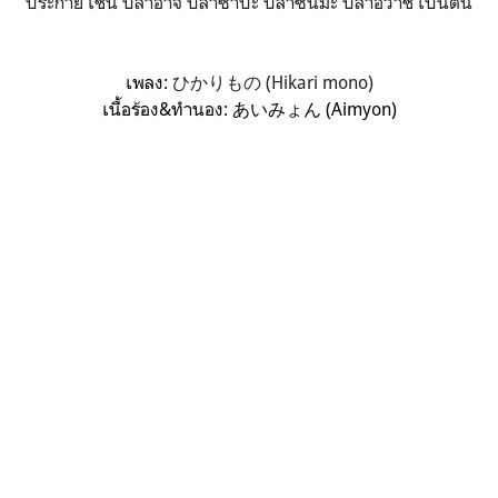
ประกาย เช่น ปลาอาจิ ปลาซาบะ ปลาซันมะ ปลาอิวาชิ เป็นต้น
เพลง:
ひかりもの (Hikari mono)
เนื้อร้อง&ทำนอง: あいみょん (Aimyon)