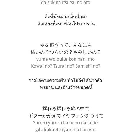
daisukina itsutsu no oto
สิ่งที่ฟังตอนกลั้นน้ำตา
คือเสียงทั้งห้าที่ฉันโปรดปราน
夢を追うってこんなにも
怖いの？つらいの？さみしいの？
yume wo outte kon'nani mo
Kowai no? Tsurai no? Samishī no?
การไล่ตามความฝัน ทำไมถึงได้น่ากลัว
ทรมาน และอ้างว้างขนาดนี้
揺れる揺れる箱の中で
ギターかかえてイヤフォンをつけて
Yureru yureru hako no naka de
gitā kakaete iyafon o tsukete