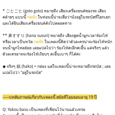
* ごとごと (goto goto) หมายถึง เสียงเครื่องยนต์ของรถ เสียง
คล้ายๆ แบบนี้
กดฟัง
ในท่อนนี้น่าจะสื่อว่านั่งอยู่ในรถบัสที่โยกเยก
และได้ยินเสียงเครื่องยนต์ดังไปตลอดทาง
** 鼻すすり (hana susuri) หมายถึง เสียงสูดน้ำมูกเวลาร้องไห้
หรือเวลาเป็นหวัด
กดฟัง
ในเพลงนี้คิดว่าตัวละครน่าจะร้องไห้หนัก
จนน้ำมูกไหลย้อย เลยแปลไปว่า ร้องไห้สะอึกสะอื้น แต่จริงๆ แล้ว
ตัวละครอาจจะร้องไห้เงียบๆ สะอื้นเบาๆ ก็ได้ค่ะ
◆ จริงๆ 箱 (hako) = กล่อง แต่ในเพลงนี้น่าจะหมายถึงรถบัส ; เลย
แปลไปว่า "อยู่ในรถบัส"
-----บทสัมภาษณ์เกี่ยวกับเพลงนี้ สมัยที่ไอมยอนอายุ 19 ปี
Q: Yakou basu เป็นเพลงที่เขียนไว้นานแล้วเหรอ