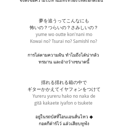
จึงส่งข้อความไปหาแม่ทั้งที่ร้องไห้สะอึกสะอื้น**
夢を追うってこんなにも
怖いの？つらいの？さみしいの？
yume wo outte kon'nani mo
Kowai no? Tsurai no? Samishī no?
การไล่ตามความฝัน ทำไมถึงได้น่ากลัว
ทรมาน และอ้างว้างขนาดนี้
揺れる揺れる箱の中で
ギターかかえてイヤフォンをつけて
Yureru yureru hako no naka de
gitā kakaete iyafon o tsukete
อยู่ในรถบัสที่โอนเอนสั่นไหว ◆
กอดกีต้าร์ไว้ แล้วเสียบหูฟัง