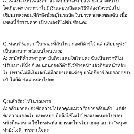
A: เพลงนี้ เป็นเพลงเก่า แต่งสมัยที่นั่งรถบัสเที่ยวกลางคืนไป
โตเกียวค่ะ เพราะว่าไม่มีเงินเลยเหลือแต่วิธีที่ต้องนั่งรถบัสไป
เขียนเพลงตอนที่กำลังนั่งอยู่ในรถบัส ในบรรดาเพลงของฉัน เนื้อ
เพลงนี้ก็ธรรมดาๆ เป็นเพลงที่ไม่ซับซ้อนค่ะ
Q: ท่อนที่ร้องว่า "ในกล่องที่สั่นไหว กอดกีต้าร์ไว้ แล้วเสียบหูฟัง"
เป็นสถานการณ์แบบไหนเหรอ
A: รถบัสที่ตั๋วราคาถูกๆ มันก็จะแคบใช่ไหมคะ ฉันเป็นพวกที่ไม่
ปรับเบาะที่นั่ง ก็เลยนอนกอดกีต้าร์ไว้ข้างหน้าแล้วก็ก้มหน้าหลับ
ไป เพราะไม่มีเงินเลยไม่มีกล่องเคสแข็งๆ มาใส่กีต้าร์ ก็เลยกอดกระ
เป๋าใส่กีต้าร์แล้วหลับไปค่ะ
Q: แล้วร้องไห้ในรถเหรอ
A: กลัวมากค่ะ ส่งข้อความไปหาคุณแม่ว่า "อยากกลับแล้ว" แต่ส่ง
ข้อความเยอะไป แบตหมด มือถือใช้ไม่ได้ พอแบตหมดไปรอบ
หนึ่งก็หลงทาง ใช้โทรศัพท์สาธารณะโทรไปถามคุณแม่ว่า "หนูจะ
ทำยังไงดี" ทรมานใจค่ะ