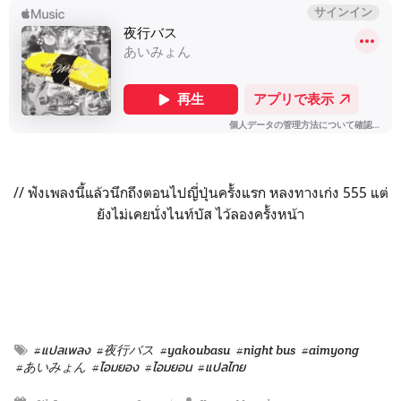
// ฟังเพลงนี้แล้วนึกถึงตอนไปญี่ปุ่นครั้งแรก หลงทางเก่ง 555 แต่
ยังไม่เคยนั่งไนท์บัส ไว้ลองครั้งหน้า
#แปลเพลง
#夜行バス
#yakoubasu
#night bus
#aimyong
#あいみょん
#ไอมยอง
#ไอมยอน
#แปลไทย