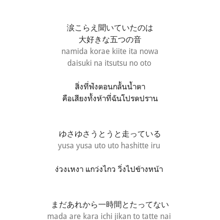
涙こらえ聞いていたのは
大好きな五つの音
namida korae kiite ita nowa
daisuki na itsutsu no oto
สิ่งที่ฟังตอนกลั้นน้ำตา
คือเสียงทั้งห้าที่ฉันโปรดปราน
ゆさゆさうとうと走っている
yusa yusa uto uto hashitte iru
ง่วงเหงา แกว่งไกว วิ่งไปข้างหน้า
まだあれから一時間とたってない
mada are kara ichi jikan to tatte nai