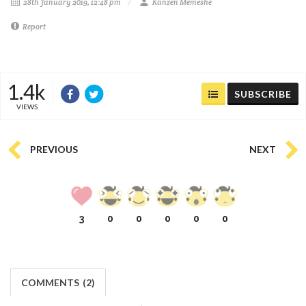
28th January 2019, 12:48 pm
Kanzen Memeshe
Report
1.4k
SUBSCRIBE
VIEWS
PREVIOUS
NEXT
3
0
0
0
0
0
COMMENTS
(
2)