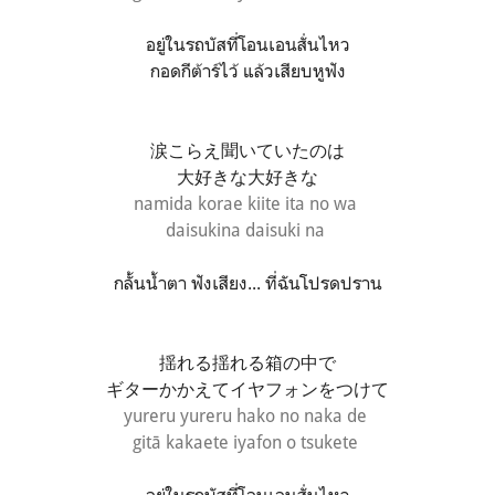
อยู่ในรถบัสที่โอนเอนสั่นไหว
กอดกีต้าร์ไว้ แล้วเสียบหูฟัง
涙こらえ聞いていたのは
大好きな大好きな
namida korae kiite ita no wa
daisukina daisuki na
กลั้นน้ำตา ฟังเสียง... ที่ฉันโปรดปราน
揺れる揺れる箱の中で
ギターかかえてイヤフォンをつけて
yureru yureru hako no naka de
gitā kakaete iyafon o tsukete