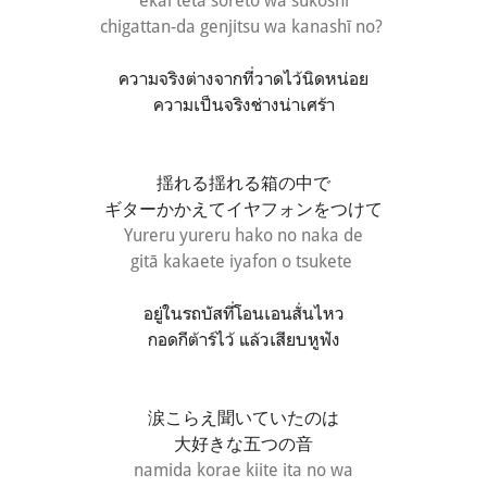
ekai teta soreto wa sukoshi
chigattan-da genjitsu wa kanashī no?
ความจริงต่างจากที่วาดไว้นิดหน่อย
ความเป็นจริงช่างน่าเศร้า
揺れる揺れる箱の中で
ギターかかえてイヤフォンをつけて
Yureru yureru hako no naka de
gitā kakaete iyafon o tsukete
อยู่ในรถบัสที่โอนเอนสั่นไหว
กอดกีต้าร์ไว้ แล้วเสียบหูฟัง
涙こらえ聞いていたのは
大好きな五つの音
namida korae kiite ita no wa