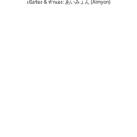
เนื้อร้อง & ทำนอง: あいみょん (Aimyon)