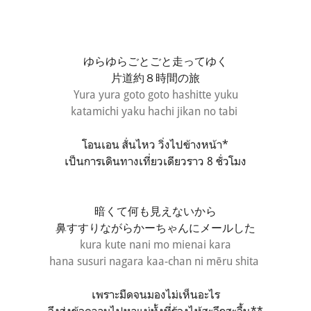
ゆらゆらごとごと走ってゆく
片道約８時間の旅
Yura yura goto goto hashitte yuku
katamichi yaku hachi jikan no tabi
โอนเอน สั่นไหว วิ่งไปข้างหน้า*
เป็นการเดินทางเที่ยวเดียวราว 8 ชั่วโมง
暗くて何も見えないから
鼻すすりながらかーちゃんにメールした
kura kute nani mo mienai kara
hana susuri nagara kaa-chan ni mēru shita
เพราะมืดจนมองไม่เห็นอะไร