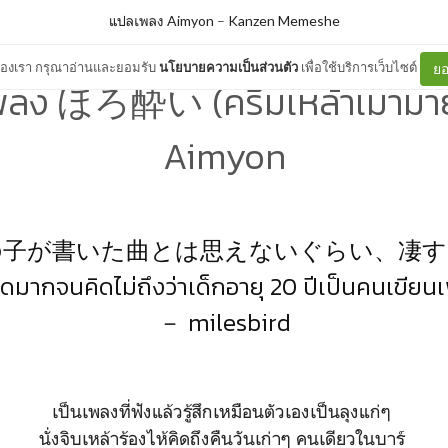
แปลเพลง Aimyon
–
Kanzen Memeshe
ต์ของเรา กรุณาอ่านและยอมรับ
นโยบายความเป็นส่วนตัว
เพื่อใช้บริการเว็บไซต์
ยอ
ลง ほろ酔い (ครึ้มเหล้าเมามา
Aimyon
の子が書いた曲とは思えないぐらい、凄
ดมากจนคิดไม่ถึงว่าเด็กอายุ 20 ปีเป็นคนเขียนเ
－ milesbird
เป็นเพลงที่ฟังแล้วรู้สึกเหมือนตัวเองเป็นลุงแก่ๆ
นั่งจิบเหล้าร้องไห้คิดถึงคืนวันเก่าๆ คนเดียวในบาร์