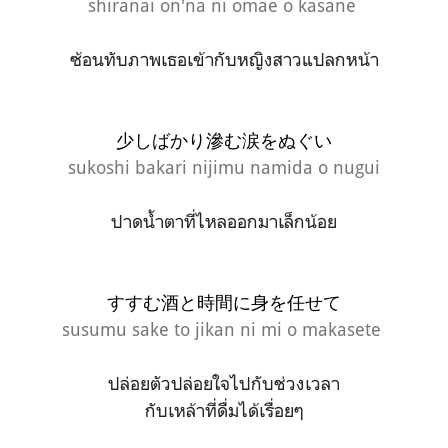
shiranai on'na ni omae o kasane
ซ้อนทับภาพเธอเข้ากับหญิงสาวแปลกหน้า
少しばかり滲む涙をぬぐい
sukoshi bakari nijimu namida o nugui
ปาดน้ำตาที่ไหลออกมาเล็กน้อย
すすむ酒と時間に身を任せて
susumu sake to jikan ni mi o makasete
ปล่อยตัวปล่อยใจไปกับช่วงเวลา
กับเหล้าที่ดื่มได้เรื่อยๆ