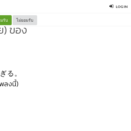
LOG IN
มรับ
ไม่ยอมรับ
ย) ของ
すぎる。
พลงนี้)