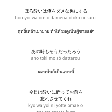
ほろ酔いは俺をダメな男にする
horoyoi wa ore o damena otoko ni suru
ฤทธิ์เหล้าเมามาย ทำให้ผมดูเป็นผู้ชายแย่ๆ
あの時もそうだったろう
ano toki mo sō dattarou
ตอนนั้นก็เป็นแบบนี้
今日は酔いに酔ってお前を
忘れさせてくれ
kyō wa yoi ni yotte omae o