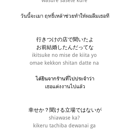
wasure sasete kure
วันนี้จะเมา ฤทธิ์เหล้าช่วยทำให้ผมลืมเธอที
行きつけの店で聞いたよ
お前結婚したんだってな
ikitsuke no mise de kiita yo
omae kekkon shitan datte na
ได้ยินจากร้านที่ไปประจำว่า
เธอแต่งงานไปแล้ว
幸せか？聞ける立場ではないが
shiawase ka?
k
ikeru tachiba dewanai ga