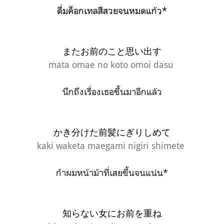
ดื่มค็อกเทลสีสวยจนหมดแก้ว*
またお前のこと思い出す
mata omae no koto omoi dasu
นึกถึงเรื่องเธอขึ้นมาอีกแล้ว
かき分けた前髪にぎりしめて
kaki waketa maegami nigiri shimete
กำผมหน้าม้าที่เสยขึ้นจนแน่น*
知らない女にお前を重ね