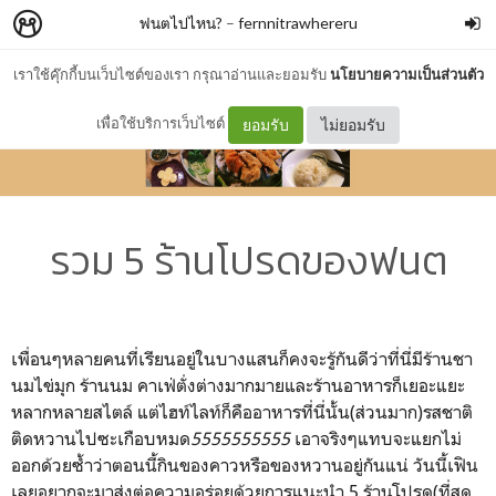
ฟนตไปไหน?
–
fernnitrawhereru
เราใช้คุ๊กกี้บนเว็บไซต์ของเรา กรุณาอ่านและยอมรับ
นโยบายความเป็นส่วนตัว
เพื่อใช้บริการเว็บไซต์
ยอมรับ
ไม่ยอมรับ
รวม 5 ร้านโปรดของฟนต
เพื่อนๆหลายคนที่เรียนอยู่ในบางแสนก็คงจะรู้กันดีว่าที่นี่มีร้านชา
นมไข่มุก ร้านนม คาเฟ่ตั่งต่างมากมายและร้านอาหารก็เยอะแยะ
หลากหลายสไตล์ แต่ไฮท์ไลท์ก็คืออาหารที่นี่นั้น(ส่วนมาก)รสชาติ
ติดหวานไปซะเกือบหมด
5555555555
เอาจริงๆแทบจะแยกไม่
ออกด้วยซ้ำว่าตอนนี้กินของคาวหรือของหวานอยู่กันแน่ วันนี้เฟิน
เลยอยากจะมาส่งต่อความอร่อยด้วยการแนะนำ 5 ร้านโปรด(ที่สุด