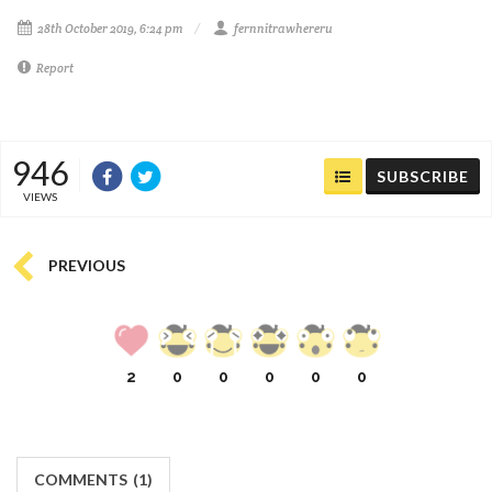
28th October 2019, 6:24 pm
fernnitrawhereru
Report
946
SUBSCRIBE
VIEWS
PREVIOUS
2
0
0
0
0
0
COMMENTS
(
1)