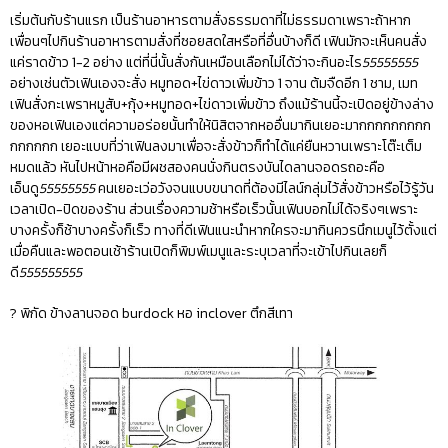
เริ่มต้นกับร้านแรก เป็นร้านอาหารตามสั่งธรรมดาที่ไม่ธรรมดาเพราะถ้าหาก
เพื่อนๆไปกินร้านอาหารตามสั่งที่ซอยสดใสหรือที่อื่นบ้างก็ดี เฟินมักจะเห็นคนสั่ง
แค่ราดข้าว 1-2 อย่าง แต่ที่นี่นั้นสั่งกันเหมือนเลือกไม่ได้ว่าจะกินอะไร
55555555
อย่างเช่นตัวเฟินเองจะสั่ง หมูทอด+ไข่ดาวเพิ่มข้าว 1 จาน ต้มจืดอีก 1 ชาม, เมท
เฟินสั่งกะเพราหมูสับ+กุ้ง+หมูทอด+ไข่ดาวเพิ่มข้าว ถึงแม้ร้านนี้จะเปิดอยู่ข้างล่าง
ของหอเฟินเองแต่ความอร่อยนั้นทำให้นิสิตจากหออื่นมากินเยอะมากกกกกกกกก
กกกกกก เยอะแบบที่ว่าเฟินลงมาเพื่อจะสั่งข้าวก็ทำได้แค่ยืนหวานเพราะโต๊ะเต็ม
หมดแล้ว หันไปหน้าหอคือมีผชสองคนนั่งกินตรงบันไดลานจอดรถอะคือ
เอ็นดู
55555555
คนเยอะเว่อวังจนแบบขนาดที่ต้องมีไลน์กลุ่มไว้สั่งข้าวหรือไว้รู้วัน
เวลาเปิด-ปิดของร้าน ส่วนเรื่องความช้าหรือเร็วนั้นเฟินบอกไม่ได้จริงๆเพราะ
บางครั้งก็ช้าบางครั้งก็เร็ว ทางที่ดีเฟินแนะนำหากใครจะมากินควรนึกเมนูไว้ตั้งแต่
เมื่อคืนและพอตอนเช้าร้านเปิดก็พิมพ์เมนูและระบุเวลาที่จะเข้าไปกินเลยก็
ดี
555555555
? พิกัด ข้างลานจอด burdock หอ inclover ตึกสีเทา