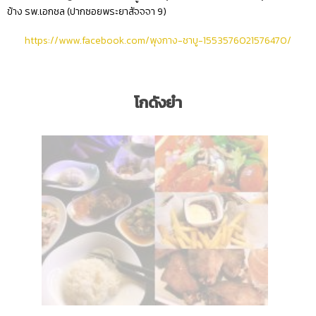
ข้าง รพ.เอกชล (ปากซอยพระยาสัจจจา 9)
https://www.facebook.com/พุงกาง-ชาบู-1553576021576470/
โกดังยำ