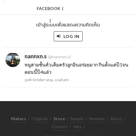
FACEBOOK
(
)
เข้าสู่ระบบเพื่อแสดงความคิดเห็น
LOG IN
nannxn.s
(@nannxn.s)
หมูสามชั้นคั่วเค็มครัวลูกอินอร่อยมาก กินตั้งแต่ปี1จน
ตอนนี้ปี4แล้ว
30th October 2019, 12:46 pm
Makers
/
Originals
/
Store
/
Sample
/
Redeem
/
About
/
Contact
/
Jobs
/