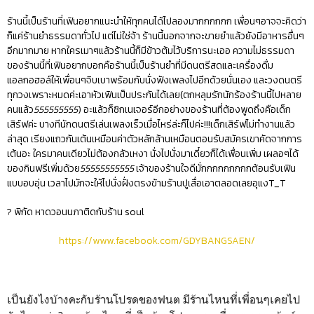
ร้านนี้เป็นร้านที่เฟินอยากแนะนำให้ทุกคนได้ไปลองมากกกกกก เพื่อนๆอาจจะคิดว่า
ก็แค่ร้านยำธรรมดาทั่วไป แต่ไม่ใช่จ้า ร้านนี้นอกจากจะขายยำแล้วยังมีอาหารอื่นๆ
อีกมากมาย หากใครเมาๆแล้วร้านนี้ก็มีข้าวต้มไว้บริการนะเออ ความไม่ธรรมดา
ของร้านนี้ที่เฟินอยากบอกคือร้านนี้เป็นร้านยำที่มีดนตรีสดและเครื่องดื่ม
แอลกอฮอล์ให้เพื่อนๆจิบเบาพร้อมกับนั่งฟังเพลงไปอีกด้วยนั่นเอง และวงดนตรี
ทุกวงเพราะหมดค่ะเอาหัวเฟินเป็นประกันได้เลย(ตกหลุมรักนักร้องร้านนี้ไปหลาย
คนแล้ว
555555555
) อะแล้วก็ซิกเนเจอร์อีกอย่างของร้านที่ต้องพูดถึงคือเด็ก
เสิร์ฟค่ะ บางทีนักดนตรีเล่นเพลงเร็วเมื่อไหร่ล่ะก็ไปค่ะ!!!เด็กเสิร์ฟไม่ทำงานแล้ว
ล่าสุด เรียงแถวกันเต้นเหมือนค่าตัวหลักล้านเหมือนตอนรับสมัครเขาคัดจากการ
เต้นอะ ใครมาคนเดียวไม่ต้องกลัวเหงา นั่งไปนั่งมาเดี๋ยวก็ได้เพื่อนเพิ่ม เผลอๆได้
ของกินฟรีเพิ่มด้วย
55555555555
เจ้าของร้านใจดีมั่กกกกกกกกกต้อนรับเฟิน
แบบอบอุ่น เวลาไปมักจะให้ไปนั่งฝั่งตรงข้ามร้านปูเสื่อเอาตลอดเลยอุแงT_T
? พิกัด หาดวอนนภาติดกับร้าน soul
https://www.facebook.com/GDYBANGSAEN/
เป็นยังไงบ้างคะกับร้านโปรดของฟนต มีร้านไหนที่เพื่อนๆเคยไป