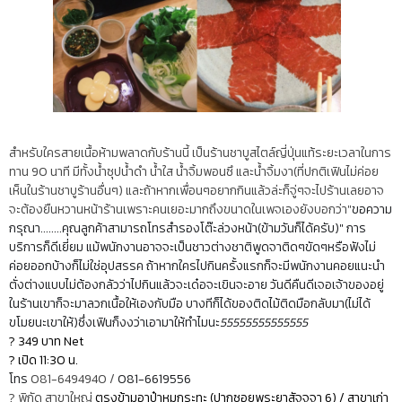
สำหรับใครสายเนื้อห้ามพลาดกับร้านนี้ เป็นร้านชาบูสไตล์ญี่ปุ่นแท้ระยะเวลาในการ
ทาน 90 นาที มีทั้งน้ำซุปน้ำดำ น้ำใส น้ำจิ้มพอนซึ และน้ำจิ้มงา(ที่ปกติเฟินไม่ค่อย
เห็นในร้านชาบูร้านอื่นๆ) และถ้าหากเพื่อนๆอยากกินแล้วล่ะก็จู่ๆจะไปร้านเลยอาจ
จะต้องยืนหวานหน้าร้านเพราะคนเยอะมากถึงขนาดในเพจเองยังบอกว่า"
ขอความ
กรุณา........คุณลูกค้าสามารถโทรสำรองโต๊ะล่วงหน้า(ข้ามวันก็ได้ครับ)" การ
บริการก็ดีเยี่ยม แม้พนักงานอาจจะเป็นชาวต่างชาติพูดจาติดๆขัดๆหรือฟังไม่
ค่อยออกบ้างก็ไม่ใช่อุปสรรค ถ้าหากใครไปกินครั้งแรกก็จะมีพนักงานคอยแนะนำ
ตั่งต่างแบบไม่ต้องกลัวว่าไปกินแล้วจะเด๋อจะเขินจะอาย วันดีคืนดีเจอเจ้าของอยู่
ในร้านเขาก็จะมาลวกเนื้อให้เองกับมือ บางทีก็ได้ของติดไม้ติดมือกลับมา(ไม่ได้
ขโมยนะเขาให้)ซึ่งเฟินก็งงว่าเอามาให้ทำไมนะ
55555555555555
? 349 บาท Net
? เปิด 11:30 น.
โทร
081-6494940 /
081-6619556
? พิกัด สาขาใหญ่
ตรงข้ามอาป๋าหมูกระทะ (ปากซอยพระยาสัจจจา 6) / สาขาเก่า