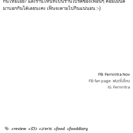
กันไหมเอ่ย? และร้านไหนที่เป็นร้านโปรดของเพื่อนๆ คอมเม้นต์
มาบอกกันได้เลยนะคะ เฟินจะตามไปกินแน่นอน :-)
FB: Fernnitra Nov
FB fan page: ฟนตไปไหน
IG: Fernnitra
#review
#รีวิว
#อาหาร
#food
#fooddiary