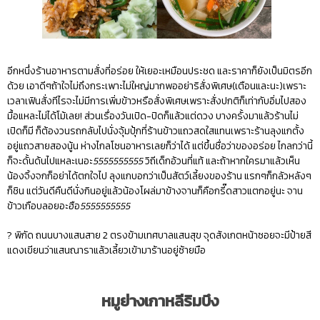
อีกหนึ่งร้านอาหารตามสั่งที่อร่อย ให้เยอะเหมือนประชด และราคาก็ยังเป็นมิตรอีก
ด้วย เอาดีๆถ้าใจไม่ถึงกระเพาะไม่ใหญ่มากพออย่าริสั่งพิเศษ(เตือนและนะ)เพราะ
เวลาเฟินสั่งทีไรจะไม่มีการเพิ่มข้าวหรือสั่งพิเศษเพราะสั่งปกติก็เท่ากับอิ่มไปสอง
มื้อแหละไม่ได้โม้เลย! ส่วนเรื่องวันเปิด-ปิดก็แล้วแต่ดวง บางครั้งมาแล้วร้านไม่
เปิดก็มี ก็ต้องวนรถกลับไปนั่งจุ้มปุ้กที่ร้านข้าวแถวสดใสแทนเพราะร้านลุงแกตั้ง
อยู่แถวสายสองนู้น ห่างไกลโซนอาหารเลยก็ว่าได้ แต่ขึ้นชื่อว่าของอร่อย ไกลกว่านี้
ก็จะดั้นด้นไปแหละเนอะ
5555555555
วิถีเด็กอ้วนที่แท้ และถ้าหากใครมาแล้วเห็น
น้องจิ้งจกก็อย่าได้ตกใจไป ลุงแกบอกว่าเป็นสัตว์เลี้ยงของร้าน แรกๆก็กลัวหลังๆ
ก็ชิน แต่วันดีคืนดีนั่งกินอยู่แล้วน้องโผล่มาข้างจานก็คือกรี๊ดสาวแตกอยู่นะ จาน
ข้าวเกือบลอยอะฮือ
5555555555
? พิกัด ถนนบางแสนสาย 2 ตรงข้ามเทศบาลแสนสุข จุดสังเกตหน้าซอยจะมีป้ายสี
แดงเขียนว่าแสนณาราแล้วเลี้ยวเข้ามาร้านอยู่ซ้ายมือ
หมูย่างเกาหลีริมบึง