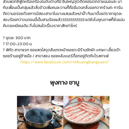
ส่วนพวกซีฟู้ดหรือเครื่องในตั่งต่างก็มี ชิ้นใหญ่จุใจติดคอไม่จกตาแน่นอนล่ะ มา
กับเพื่อนเป็นกลุ่มแล้วสั่งข้าวเพิ่มคนละจานก็คืออิ่มจนกลิ้งออกจากร้านค่ะ การัน
ตีความอร่อยด้วยการมีสองสาขาในบางแสนแล้วหม่าม๊า กินมาตั้งแต่ราคาชุดละ
สองร้อยกว่าจนตอนนี้เป็นสามร้อยแล้ว
55555555555
แต่ยังไงคุณภาพก็ยังแน่น
คับจอเหมียนเดิม จึงไม่สนใจเรื่องราคาสักเท่าไหร่
? ชุดละ 300 บาท
? 17.00-23.00 น.
? พิกัด สาขาแรก ซอยสดใสจุดสังเกตหน้าซอยจะมีร้านซักผ้า otteri เลี้ยวเข้า
ซอยร้านอยู่ซ้ายมือ / สาขาสอง ซอยหลังเบอร์ด็อกอยู่ติดกับโรสคาเฟ่
https://www.facebook.com/rimbuengbangsaen/
พุงกาง ชาบู