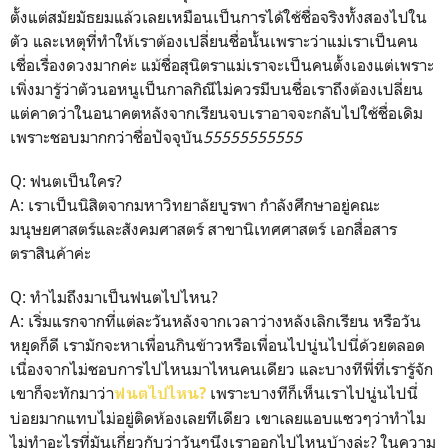
ตั้งแต่สมัยมัธยมแล้วเลยเหมือนเป็นการได้ใช้ชื่อจริงทั้งสองไปใน
ตัว และเหตุที่ทำให้เราต้องเปลี่ยนชื่อนั้นเพราะว่าแม่เราเป็นคน
เชื่อเรื่องดวงมากค่ะ แม้ชื่อสุนิตราแม่เราจะเป็นคนตั้งเองแต่เพราะ
เพิ่งมารู้ว่าตัวนอหนูเป็นกาลกิณีไม่ควรมีบนชื่อเราถึงต้องเปลี่ยน
แต่คาดว่าในอนาคตหลังจากเรียนจบเราอาจจะกลับไปใช้ชื่อเดิม
เพราะชอบมากกว่าชื่อปัจจุบัน
55555555555
Q: ฟนตเป็นใคร?
A: เราเป็นนิสิตจากมหาวิทยาลัยบูรพา กำลังศึกษาอยู่คณะ
มนุษยศาสตร์และสังคมศาสตร์ สาขานิเทศศาสตร์ เอกสื่อสาร
ตราสินค้าค่ะ
Q: ทำไมถึงมาเป็นฟนตไปไหน?
A: เริ่มแรกจากที่แต่ละวันหลังจากเวลาว่างหลังเลิกเรียน หรือวัน
หยุดก็ดี เรามักจะหาเพื่อนกินข้าวหรือเพื่อนไปนู่นไปนี่ด้วยตลอด
เนื่องจากไม่ชอบการไปไหนมาไหนคนเดียว และบางทีพี่ที่เรารู้จัก
เขาก็จะทักมาว่า
เพราะบางทีก็เห็นเราไปนู่นไปนี่
ฟนตไปไหน?
บ่อยมากแทบไม่อยู่ติดห้องเลยทีเดียว เขาเลยแอบแซวๆว่าทำไม
ไม่ทำอะไรที่มันเกี่ยวกับว่าวันๆนึงเราออกไปไหนบ้างล่ะ? ในความ