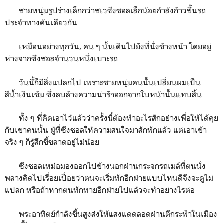
ชายหนุ่มรูปร่างเล็กกว่าชเวซึงชอลเล็กน้อยกำลังก้าวขึ้นรถ
ประจำทางคันเดียวกัน
เหมือนอย่างทุกวัน, คน ๆ นั้นเดินไปยังที่นั่งข้างหน้า โดยอยู่
ห่างจากซึงชอลจำนวนหนึ่งเบาะรถ
วันนี้ก็มีสิ่งแปลกไป เพราะชายหนุ่มคนนั้นเปลี่ยนผมเป็น
สีน้ำเงินเข้ม ซึ่งลบล้างความน่ารักออกจากใบหน้านั้นแทบสิ้น
ทั้ง ๆ ที่คิดเอาไว้แล้วว่าครั้งนี้ต้องทำอะไรสักอย่างเพื่อให้ได้คุย
กับเขาคนนั้น ผู้ที่ซึงชอลให้ความสนใจมาสักพักแล้ว แต่เอาเข้า
จริง ๆ ก็รู้สึกขี้ขลาดอยู่ไม่น้อย
ซึงชอลเหม่อมองออกไปข้างนอกผ่านกระจกรถเมล์ที่ตนนั่ง
พลางคิดไปเรื่อยเปื่อยว่าตนจะเริ่มทักอีกฝ่ายแบบไหนดีจึงจะดูไม่
แปลก หรือถ้าหากตนทักทายอีกฝ่ายไปแล้วจะทำอย่างไรต่อ
พระอาทิตย์กำลังขึ้นสูงส่งให้แสงแดดลอดผ่านตึกระฟ้าในเมือง