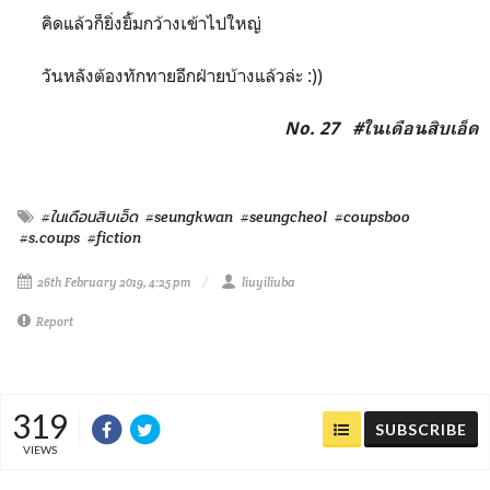
คิดแล้วก็ยิ่งยิ้มกว้างเข้าไปใหญ่
วันหลังต้องทักทายอีกฝ่ายบ้างแล้วล่ะ :))
No. 27 #ในเดือนสิบเอ็ด
#ในเดือนสิบเอ็ด
#seungkwan
#seungcheol
#coupsboo
#s.coups
#fiction
26th February 2019, 4:25 pm
liuyiliuba
Report
319
SUBSCRIBE
VIEWS