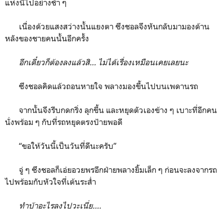
แห่งนี้ไปอย่างช้า ๆ
เนื่องด้วยแสงสว่างนั้นแยงตา ซึงชอลจึงหันกลับมามองด้าน
หลังของชายคนนั้นอีกครั้ง
อีกเดี๋ยวก็ต้องลงแล้วสิ… ไม่ได้เรื่องเหมือนเคยเลยนะ
ซึงชอลคิดแล้วถอนหายใจ พลางมองขึ้นไปบนเพดานรถ
จากนั้นจึงรีบกดกริ่ง ลุกขึ้น และหยุดตัวเองข้าง ๆ เบาะที่อีกคน
นั่งพร้อม ๆ กับที่รถหยุดตรงป้ายพอดี
“ขอให้วันนี้เป็นวันที่ดีนะครับ”
จู่ ๆ ซึงชอลก็เอ่ยอวยพรอีกฝ่ายพลางยิ้มเล็ก ๆ ก่อนจะลงจากรถ
ไปพร้อมกับหัวใจที่เต้นระส่ำ
ทำบ้าอะไรลงไปวะเนี่ย….