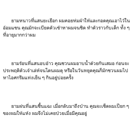
ยามหนาวที่แสนยะเยือก ผมคอยห่มผ้าให้และกอดคุณเอาไว้ใน
อ้อมแขน คุณมักจะเบียดตัวเข้าหาผมจนชิด ทำตัวราวกับเด็ก ทั้ง ๆ
ที่อายุมากกว่าผม
ยามร้อนที่แสนอบอ้าว คุณชวนผมอาบน้ำด้วยกันเสมอ ก่อนจะ
ประพฤติตัวเจ้าเล่ห์จนโดนผมดุ หรือในวันหยุดคุณก็มักชวนผมไป
หาไอศกรีมแท่งเย็น ๆ กินอยู่บ่อยครั้ง
ยามฝนที่แสนชื้นแฉะ เมื่อกลับมาถึงบ้าน คุณจะเช็ดผมเปียก ๆ
ของผมให้แห้ง ผมจึงไม่เคยป่วยเมื่อมีคุณอยู่