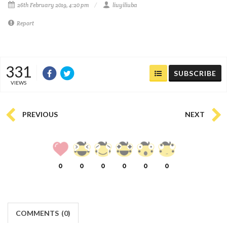
26th February 2019, 4:20 pm
liuyiliuba
Report
331
SUBSCRIBE
VIEWS
PREVIOUS
NEXT
0
0
0
0
0
0
COMMENTS
(
0)