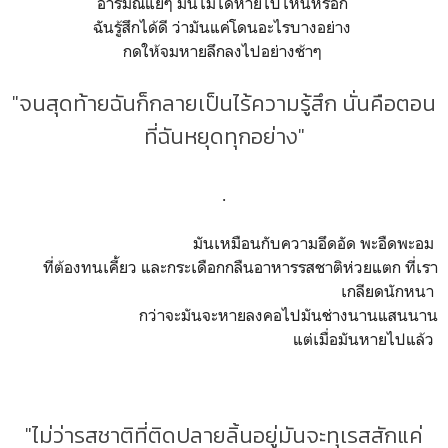
อารมณ์แย่ๆ มันไม่ได้หายไปไหนหรอก
ฉันรู้สึกได้ดี ว่ามันแค่โดนอะไรบางอย่าง
กดให้จมหายลึกลงไปอย่างช้าๆ
"จนสุดท้ายฉันก็กลายเป็นไร้ความรู้สึก นั่นคือตอน
ที่ฉันหยุดทุกอย่าง"
.
มันเหมือนกับความอึดอัด พะอืดพะอม
ที่ต้องทนเคี้ยว และกระเดือกกลืนอาหารรสชาติห่วยแตก
ที่เรา
เกลียดนักหนา
กว่าจะมันจะหายลงคอไปมันช่างนานแสนนาน
แต่เมื่อมันหายไปแล้ว
"ไม่ว่ารสชาติที่ติดปลายลิ้นอยู่มันจะทุเรสสักแค่