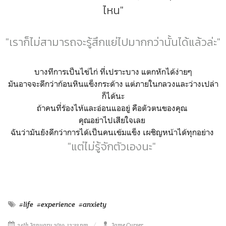
ไหน"
"เราก็ไม่สามารถจะรู้สึกแย่ไปมากกว่านั้นได้แล้วล่ะ"
บางทีการเป็นไข่ไก่ ที่เปราะบาง แตกหักได้ง่ายๆ
มันอาจจะดีกว่าก้อนหินแข็งกระด้าง แต่ภายในกลวงและว่างเปล่า
ก็ได้นะ
ถ้าคนที่ร้องไห้และอ่อนแออยู่ คือตัวตนของคุณ
คุณอย่าไปเสียใจเลย
ฉันว่ามันยังดีกว่าการได้เป็นคนเข้มแข็ง เผชิญหน้าได้ทุกอย่าง
"แต่ไม่รู้จักตัวเองนะ"
#life
#experience
#anxiety
24th January 2019, 12:33 pm
Jame Curser