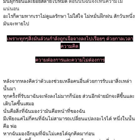
มันผุกร่อนและย่อยสลายไปหมด
ตอนนั้นฉันจึงเห็นความไม่
แน่นอน
อะไรก็ตามหากเราไม่ดูแลรักษา ไม่ใส่ใจ ไม่หมั่นฝึกฝน สักวันหนึ่ง
มันจะหายไป
เพราะทุกๆสิ่งมันล้วนกำลังถูกเจือจางลงไปเรื่อยๆ ด้วยกาลเวลา
ความคิด
ความต้องการและความไม่ต้องการ
หลังจากหลงคิดว่าตัวเองช่วยเหลือคนอื่นด้วยการรับเอาสิ่งเหล่า
นั้นมา
ทุกครั้งที่รับมาฉันจะพังลงไม่มากก็น้อย ส่วนอีกฝ่ายมักจะดีขึ้นและ
เติบโตขึ้นเสมอ
นั่นคือสิ่งที่ฉันมองว่ามันคือหน้าที่ของฉัน
มีเพียงแค่ไม่กี่คนที่ฉันไม่สามารถเปลี่ยนแปลงอะไรได้ หนึ่งในนั้น
คือ พ่อ
หากฉันมองอีกมุมที่ฉันไม่เคยได้ฉุกคิดมาก่อน