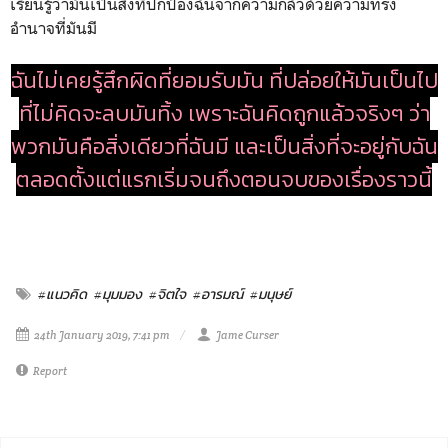
เรียนรู้ว่ามันเป็นสิ่งที่ปกป้องฉันจากความกลัวด้วยความทรง
อำนาจที่มันมี
ฉันไม่เคยรู้สึกผิดที่ยอมรับมัน ที่ปล่อยให้มันเป็นไป
ที่ไม่คิดจะลบมันทิ้ง เพราะฉันคิดถูกแล้วจริงๆ ว่า
พวกมันคือสิ่งเดียวที่ฉันมี และเป็นสิ่งที่จะอยู่กับฉัน
ตลอดตั้งแต่แรกเริ่มจนถึงตอนจบของเรื่องราวนี้
#แนวคิด
#มุมมอง
#จิตใจ
#อารมณ์
#มนุษย์
24th January 2019, 7:41 pm
Jame Curser
Report