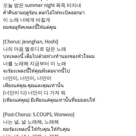
오늘 밤은 summer night 폭죽 터지네
ค่ำคืนยามฤดูร้อน ดอกไม้ไฟระเบิดออกมา
이 노래 너에게 바칠게
ผมขออุทิศเพลงนี้ให้แด่คุณ
[Chorus: Jeonghan, Hoshi]
나의 마음 멜로디로 담은 노래
บทเพลงนี้ เต็มไปด้วยท่วงทำนองของหัวใจผม
너를 노래해 지금부터 이 노래
จะร้องเพลงนี้ให้คุณฟังต่อจากนี้ไป
너만이, 너만이, 너만이
เพียงแค่คุณ คุณและคุณเท่านั้น
(너만이 다) 너만이 다 가져 줘
(เพียงแค่คุณ) มีเพียงแค่คุณเท่านั้นที่ผมมอบให้
[Post-Chorus: S.COUPS, Wonwoo]
나는 널, 널 노래해, 노래해
ผมร้องเพลงนี้ ให้กับคุณ ให้กับคุณ