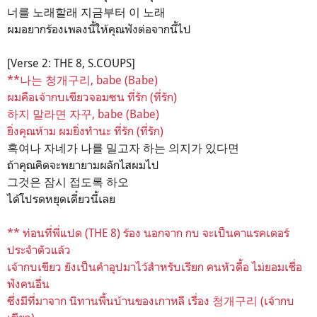
너를 노래할래 지금부터 이 노래
ผมอยากร้องเพลงนี้ให้คุณฟังต่อจากนี้ไป
[Verse 2: THE 8, S.COUPS]
**나는 청개구리, babe (Babe)
ผมคือเจ้ากบเขียวจอมซน ที่รัก (ที่รัก)
하지 말라면 자꾸, babe (Babe)
ยิ่งคุณห้าม ผมยิ่งทำนะ ที่รัก (ที่รัก)
혹여나 자네가 나를 밀고자 하는 의지가 있다면
ถ้าคุณคิดจะพยายามผลักไสผมไป
그것은 잠시 접도록 하오
ได้โปรดหยุดเดี๋ยวนี้เลย
** ท่อนที่พี่แปด (THE 8) ร้อง นอกจาก กบ จะเป็นคาแรคเตอร์
ประจำตัวแล้ว
เจ้ากบเขียว ยังเป็นคำอุปมาไว้สำหรับเรียก คนหัวดื้อ ไม่ยอมเชื่อ
ฟังคนอื่น
ซึ่งมีที่มาจาก นิทานพื้นบ้านของเกาหลี เรื่อง 청개구리 (เจ้ากบ