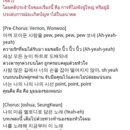
เขียว)
โดยคติประจำใจของเรื่องนี้ คือ การที่ไม่ฟังผู้ใหญ่ หรือผู้มี
ประสบการณ์จะเกิดปัญหาได้ในอนาคต
[Pre-Chorus: Vernon, Wonwoo]
아껴 모아둔 사랑을 pew, pew, pew, pew 쏘네 (Ah-yeah-
yeah)
ความรักที่ผมได้รับมา ผมขอยิง ปิ้ว ปิ้ว ปิ้ว (Ah-yeah-yeah)
세상 모든 눈이 하트로 도배되네
ดวงตาทุกดวงบนโลก ถูกครอบคลุมด้วยหัวใจ
사람 많은 길에서 너의 손을 잡아 떨어지지 않아, oh yeah
บนถนนอันพลุ่กพล่าน จับมือคุณไว้และจะไม่ปล่อยแน่นอน
너는 나의 나의 나의 시선 point, point, point
คุณคือ คือ คือ มุมมองของผมน่ะ
[Chorus: Joshua, SeungKwan]
나의 마음 멜로디로 담은 노래 (Yeah-eh)
บทเพลงนี้ เต็มไปด้วยท่วงทำนองของหัวใจผม
너를 노래해 지금부터 이 노래