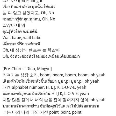
그니까 내 말은 alright
เรื่องที่ผมกำลังจะพูดนั้น ใช่แล้ว
널 다 알고 싶었다고, Oh, No
ผมอยากรู้จักคุณทุกคน, Oh, No
알잖아 내 맘
คุณรู้หัวใจของผมดีนี่
Wait babe, wait babe
เดี๋ยวนะ ที่รัก รอก่อนซิ
Oh, 내 심장의 템포는 늘 똑같아
Oh, จังหวะของหัวใจผมยังเหมือนเดิมเสมอมา
[Pre-Chorus: Dino, Mingyu]
커져가는 심장 소리, boom, boom, boom, boom, oh yeah
เสียงหัวใจมันเริ่มจะดังขึ้นเรื่อยๆ บูม บูม บูม บูม, oh yeah
내겐 alphabet number, H, I, J, K, L-O-V-E, yeah
ผมท่องพยัญชนะ มันเรียงกัน H I J K, L-O-V-E, yeah
사람 많은 길에서 너의 손을 잡아 떨어지지 않아, oh yeah
บนถนนอันพลุ่กพล่าน จับมือคุณไว้และจะไม่ปล่อยแน่นอน
너는 나의 나의 나의 시선 point, point, point