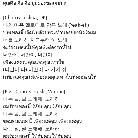
คุณคือ คือ คือ มุมมองของผมน่ะ
[Chorus: Joshua, DK]
나의 마음 멜로디로 담은 노래 (Yeah-eh)
บทเพลงนี้ เต็มไปด้วยท่วงทำนองของหัวใจผม
너를 노래해 지금부터 이 노래
จะร้องเพลงนี้ให้คุณฟังต่อจากนี้ไป
너만이, 너만이, 너만이
เพียงแค่คุณ คุณและคุณเท่านั้น
(너만이 다) 너만이 다 가져 줘
(เพียงแค่คุณ) มีเพียงแค่คุณเท่านั้นที่ผมมอบให้
[Post-Chorus: Hoshi, Vernon]
나는 널, 널 노래해, 노래해
ผมร้องเพลงนี้ ให้กับคุณ ให้กับคุณ
나는 널, 널 노래해, 노래해
ขอมอบเพลงนี้ เพียงแค่คุณ เพียงแค่คุณ
나는 널, 널 노래해, 노래해
ผมร้องเพลงนี้ ให้กับคุณ ให้กับคุณ