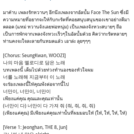
มาค้าบ เพลงรักหวานๆ อีกนึงเพลงจากอัลบั้ม Face The Sun ซึ่งมี
ความหมายที่อยากจะให้กับกะรัตที่คอยสนุบสนุนของเขาอย่างดีมา
ตลอด (แหม่ หวานจังเลยพ่อหนุ่ม) เป็นเพลงจังหวะสบายๆ ถือ
เป็นการพักจากเพลงจังหวะเร็วๆในอัลบั้มด้วย คิดว่ากะรัตหลายๆ
ท่านคงจะใจละลายกันหมดแล้ว เอาล่ะ ลุยๆๆๆ
[Chorus: SeungKwan, WOOZI]
나의 마음 멜로디로 담은 노래
บทเพลงนี้ เต็มไปด้วยท่วงทำนองของหัวใจผม
너를 노래해 지금부터 이 노래
จะร้องเพลงนี้ให้คุณฟังต่อจากนี้ไป
너만이, 너만이, 너만이
เพียงแค่คุณ คุณและคุณเท่านั้น
(너만이 다) 너만이 다 가져 줘 (줘, 줘, 줘, 줘)
(เพียงแค่คุณ) มีเพียงแค่คุณเท่านั้นที่ผมมอบให้ (ให้, ให้, ให้, ให้)
[Verse 1: Jeonghan, THE 8, Jun]