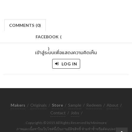
COMMENTS
(
0)
FACEBOOK
(
)
เข้าสู่ระบบเพื่อแสดงความคิดเห็น
LOG IN
Makers
/
Originals
/
Store
/
Sample
/
Redeem
/
About
/
Contact
/
Jobs
/
Copyrights © 2015 All Rights Reserved by Minimore
ภาพและเนื้อหาในเว็บไซต์นี้เป็นงานมีลิขสิทธิ์ ห้ามทำซ้ำหรือดัดแปลง