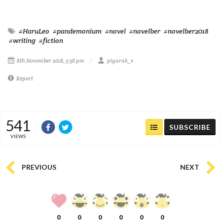
#HaruLeo
#pandemonium
#novel
#novelber
#novelber2018
#writing
#fiction
8th November 2018, 5:58 pm
piyarak_s
Report
541
SUBSCRIBE
VIEWS
PREVIOUS
NEXT
0
0
0
0
0
0