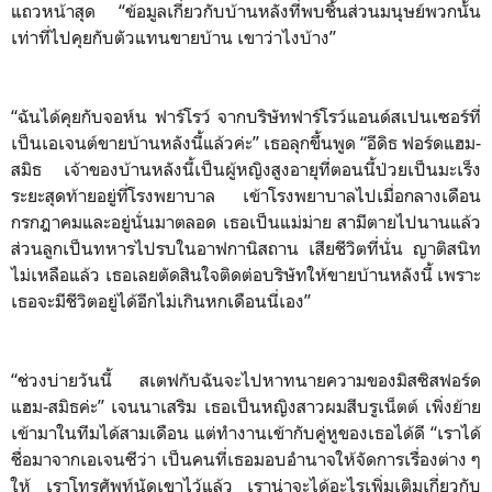
แถวหน้าสุด “ข้อมูลเกี่ยวกับบ้านหลังที่พบชิ้นส่วนมนุษย์พวกนั้น
เท่าที่ไปคุยกับตัวแทนขายบ้าน เขาว่าไงบ้าง”
“ฉันได้คุยกับจอห์น ฟาร์โรว์ จากบริษัทฟาร์โรว์แอนด์สเปนเซอร์ที่
เป็นเอเจนต์ขายบ้านหลังนี้แล้วค่ะ” เธอลุกขึ้นพูด “อีดิธ ฟอร์ดแฮม-
สมิธ เจ้าของบ้านหลังนี้เป็นผู้หญิงสูงอายุที่ตอนนี้ป่วยเป็นมะเร็ง
ระยะสุดท้ายอยู่ที่โรงพยาบาล เข้าโรงพยาบาลไปเมื่อกลางเดือน
กรกฎาคมและอยู่นั่นมาตลอด เธอเป็นแม่ม่าย สามีตายไปนานแล้ว
ส่วนลูกเป็นทหารไปรบในอาฟกานิสถาน เสียชีวิตที่นั่น ญาติสนิท
ไม่เหลือแล้ว เธอเลยตัดสินใจติดต่อบริษัทให้ขายบ้านหลังนี้ เพราะ
เธอจะมีชีวิตอยู่ได้อีกไม่เกินหกเดือนนี่เอง”
“ช่วงบ่ายวันนี้ สเตฟกับฉันจะไปหาทนายความของมิสซิสฟอร์ด
แฮม-สมิธค่ะ” เจนนาเสริม เธอเป็นหญิงสาวผมสีบรูเน็ตต์ เพิ่งย้าย
เข้ามาในทีมได้สามเดือน แต่ทำงานเข้ากับคู่หูของเธอได้ดี “เราได้
ชื่อมาจากเอเจนซีว่า เป็นคนที่เธอมอบอำนาจให้จัดการเรื่องต่าง ๆ
ให้ เราโทรศัพท์นัดเขาไว้แล้ว เราน่าจะได้อะไรเพิ่มเติมเกี่ยวกับ