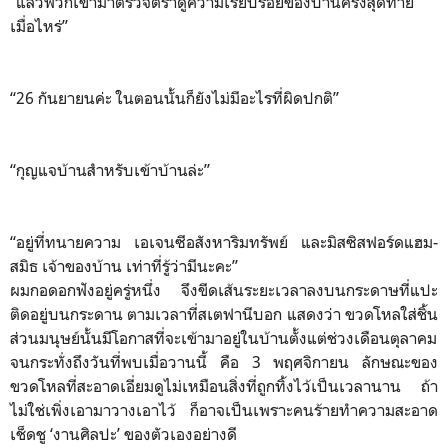
“แล้วพวกเขามาตรวจตราดูความเรียบร้อยของบ้านครั้งสุดท้าย
เมื่อไหร่”
“26 กันยายนค่ะ ในตอนนั้นก็ยังไม่มีอะไรที่ผิดปกติ”
“กุญแจบ้านสำหรับเข้าบ้านล่ะ”
“อยู่ที่ทนายความ เอเจนซีอสังหาริมทรัพย์ และมิสซิสฟอร์ดแฮม-
สมิธ เจ้าของบ้าน เท่าที่รู้ว่ามีนะคะ”
ผมกอดอกฟังอยู่ครู่หนึ่ง จึงขีดเส้นระยะเวลาลงบนกระดาษที่แปะ
ติดอยู่บนกระดาน ตามเวลาที่สเตฟานีบอก แสดงว่า ขวดโหลใส่ชิ้น
ส่วนมนุษย์นั้นมีโอกาสที่จะเข้ามาอยู่ในบ้านตั้งแต่ช่วงเดือนตุลาคม
จนกระทั่งถึงวันที่พบเมื่อวานนี้ คือ 3 พฤศจิกายน ลักษณะของ
ขวดโหลที่สะอาดเอี่ยมดูไม่เหมือนสิ่งที่ถูกทิ้งไว้เป็นเวลานาน ถ้า
ไม่ใช่เพิ่งเอามาวางเอาไว้ ก็อาจเป็นเพราะคนร้ายทำความสะอาด
เช็ดชู ‘งานศิลปะ’ ของตัวเองอย่างดี