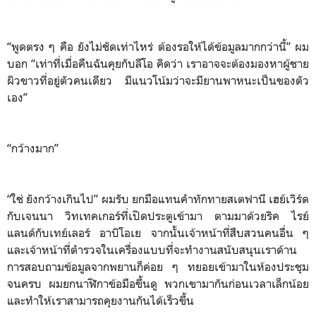
“พูดตรง ๆ คือ ยังไม่ชัดเท่าไหร่ ต้องรอให้ได้ข้อมูลมากกว่านี้” ผม
บอก “เท่าที่เมื่อคืนฉันคุยกับลีโอ คิดว่า เราอาจจะต้องมองหาผู้ชาย
ผิวขาวที่อยู่ตัวคนเดียว มีแนวโน้มว่าจะมียานพาหนะเป็นของตัว
เอง”
“กว้างมาก”
“ใช่ ยังกว้างเกินไป” ผมรับ ยกมือแทนคำทักทายสเตฟานี เฮย์เวิร์ด
กับเจนนา วิทเทคเกอร์ที่เปิดประตูเข้ามา ตามมาด้วยริค ไรย์
แลนด์กับเทย์เลอร์ อาบิโอเย จากนั้นเจ้าหน้าที่สืบสวนคนอื่น ๆ
และเจ้าหน้าที่ตำรวจในเครื่องแบบที่จะทำงานสนับสนุนเราด้าน
การสอบถามข้อมูลจากพยานก็ค่อย ๆ ทยอยเข้ามาในห้องประชุม
จนครบ ผมยกนาฬิกาข้อมือขึ้นดู พวกเขามากันก่อนเวลาเล็กน้อย
และทำให้เราสามารถคุยงานกันได้เร็วขึ้น