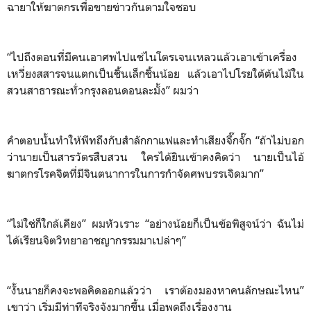
ฉายาให้ฆาตกรเพื่อขายข่าวกันตามใจชอบ
“ไปถึงตอนที่มีคนเอาศพไปแช่ไนโตรเจนเหลวแล้วเอาเข้าเครื่อง
เหวี่ยงสสารจนแตกเป็นชิ้นเล็กชิ้นน้อย แล้วเอาไปโรยใต้ต้นไม้ใน
สวนสาธารณะทั่วกรุงลอนดอนละมั้ง” ผมว่า
คำตอบนั้นทำให้พีทถึงกับสำลักกาแฟและทำเสียงจึ๊กจั๊ก “ถ้าไม่บอก
ว่านายเป็นสารวัตรสืบสวน ใครได้ยินเข้าคงคิดว่า นายเป็นไอ้
ฆาตกรโรคจิตที่มีจินตนาการในการกำจัดศพบรรเจิดมาก”
“ไม่ใช่ก็ใกล้เคียง” ผมหัวเราะ “อย่างน้อยก็เป็นข้อพิสูจน์ว่า ฉันไม่
ได้เรียนจิตวิทยาอาชญากรรมมาเปล่าๆ”
“งั้นนายก็คงจะพอคิดออกแล้วว่า เราต้องมองหาคนลักษณะไหน”
เขาว่า เริ่มมีท่าทีจริงจังมากขึ้น เมื่อพูดถึงเรื่องงาน