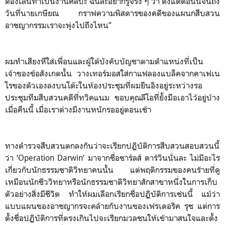
ดองเล่นทำเป็นงานศิลปะ ฉันละอยากรู้จริง ๆ ว่า ตั้งแต่ตอนนี้จนถึง
วันที่นายเกษียณ กราฟความพิสดารของคดีของแผนกสืบสวน
อาชญากรรมเราจะพุ่งไปถึงไหน”
ผมทำเสียงหึใส่เพื่อนและผู้ใต้บังคับบัญชาตามตำแหน่งที่เป็น
เจ้าของข้อสังเกตนั้น วางเทอร์มอสใส่กาแฟลองแบล็คจากคาเฟเน
โรของตัวเองลงบนโต๊ะในห้องประชุมที่ผมยืนอิงอยู่ระหว่างรอ
ประชุมทีมสืบสวนคดีที่ทวิคแนม ขอบคุณลีโอที่ยั้งมือเอาไว้อยู่บ้าง
เมื่อคืนนี้ เมื่อเราต่างมีงานหนักรออยู่ตอนเช้า
ทางตำรวจสืบสวนตกลงกันว่าจะเรียกปฏิบัติการสืบสวนสอบสวนนี้
ว่า ‘Operation Darwin’ มาจากชื่อชาร์ลส์ ดาร์วินนั่นละ ไม่มีอะไร
เกี่ยวกับนักธรรมชาติวิทยาคนนั้น แต่พฤติกรรมของคนร้ายที่ดู
เหมือนนักชีววิทยาหรือนักธรรมชาติวิทยาสักสาขาหนึ่งในการเก็บ
ตัวอย่างสิ่งมีชีวิต ทำให้ผมเลือกเรียกชื่อปฏิบัติการเช่นนี้ แม้ว่า
แบบแผนของอาชญากรจะคล้ายกับงานของเฟรเดอริค รุช แต่การ
ตั้งชื่อปฏิบัติการที่ตรงเกินไปจะเรียกมวลชนให้เข้ามาสนใจและตั้ง