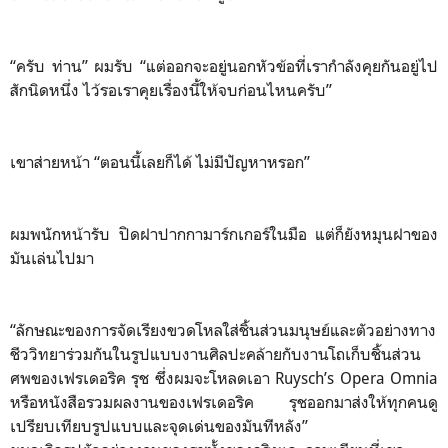
“ครับ ท่าน” ผมรับ “แต่ออกจะอยู่นอกหัวข้อที่เรากำลังคุยกันอยู่ไป
สักนิดหนึ่ง ไว้รอเราคุยเรื่องนี้ให้จบก่อนไหนครับ”
เขาส่ายหน้า “ตอนนี้เลยก็ได้ ไม่มีปัญหาหรอก”
ผมพนักหน้ารับ ปิดฝาปากกามาร์กเกอร์ในมือ แต่ก็ยังหมุนฝาของ
มันเล่นไปมา
“ลักษณะของการจัดเรียงขวดโหลใส่ชิ้นส่วนมนุษย์และตัวอย่างทาง
ชีววิทยาร่วมกันในรูปแบบงานศิลปะคล้ายกับงานโถเก็บชิ้นส่วน
ศพของเฟรเดอริค รุช ซึ่งผมจะโหลดเอา Ruysch’s Opera Omnia
หรือหนังสือรวมผลงานของเฟรเดอริค รุชออกมาส่งให้ทุกคนดู
เปรียบเทียบรูปแบบและจุดเด่นของมันทีหลัง”