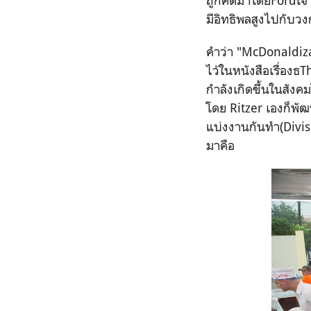
ถูกคิดมาโดยFordเจ้า
มีอิทธิพลสูงไปกับวง
คำว่า "McDonaldiza
ไว้ในหนังสือเรื่องธ
กำลังเกิดขึ้นในสัง
โดย Ritzer เองก็พั
แบ่งงานกันทำ(Divis
มาคือ