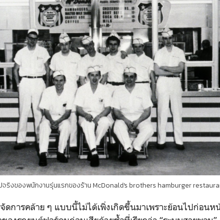
ูปจริงของพนักงานรุ่นแรกของร้าน McDonald's brothers hamburger restaura
ัดการคล้าย ๆ แบบนี้ไม่ได้เพิ่งเกิดขึ้นมาเพราะย้อนไปก่อนหน