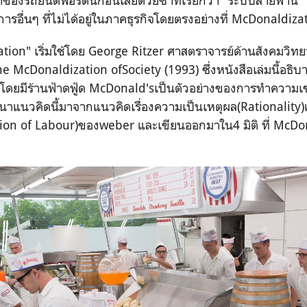
ของรถยนต์ฟอร์ดนก่อนเสียด้วยซ้ำที่เรียกว่า “ระบบสายพาน” แ
การอื่นๆ ที่ไม่ได้อยู่ในภาคธุรกิจโดยตรงอย่างที่ McDonaldiza
tion" เริ่มใช้โดย George Ritzer ศาสตราจารย์ด้านสังคมวิทยา
The McDonaldization ofSociety (1993) ซึ่งหนังสือเล่มนี้อธิ
คมโดยมีร้านฟ้าดฟู้ด McDonald'sเป็นตัวอย่างของการทำความ
ฒนาแนวคิดนี้มาจากแนวคิดเรื่องความเป็นเหตุผล(Rationality)
ion of Labour)ของweber และเขียนออกมาใน4 มิติ ที่ McDon