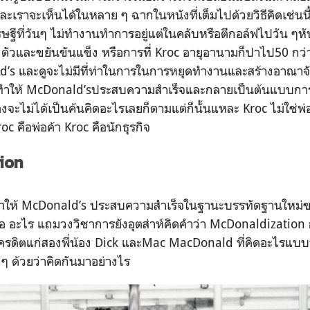
เราจะเห็นได้ในหลาย ๆ ฉากในหนังที่เต็มไปด้วยวิธีคิดเช่นนี้อ
ษฐีที่วันๆ ไม่ทำงานทำการอยู่แต่ในคลับหรือตีกอล์ฟไปวัน
ร้างตัวและขยันขันแข็ง หรือการที่ Kroc อายุอานามก็ปาไป50 กว่
ld’s และดูจะไม่มีที่ท่าในการในการหยุดทำงานและสร้างอาณาจั
รถทำให้ McDonald’sประสบความสำเร็จและกลายเป็นต้นแบบก
เองจะไม่ได้เป็นค้นคิดอะไรเลยก็ตามแต่ก็นั้นแหละ Kroc ไม่ใช่พ
c คือพ่อค้า Kroc คือนักธุรกิจ
ion
ผู้ทำให้ McDonald’s ประสบความสำเร็จในฐานะบรรทัดฐานใหม่
ือ อะไร แถมวงวิชาการยังอุตส่าห์คิดคำว่า McDonaldization ก
้เครดิตแก่สองพี่น้อง Dick และMac MacDonald ที่คิดอะไรแบบน
ว ๆ ด้วยว่าคิดกันมาอย่างไร