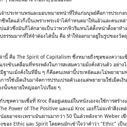
าพระเจ้าประทานพรและมอบหมายหน้าที่ให้แก่มนุษย์คือการประกอ
ีพใดแล้วก็เป็นเพราะพระเจ้าได้กำหนดมาให้แล้วและคนเหล่าน
ล้วซึ่งมันก็ได้กลายเป็นว่าพวกพิวริแทนได้ตั้งหน้าตั้งตาทำงา
ปธรรมมากที่ให้จำต้องได้นั้น คือ ทำให้ออกมาอยู่ในรูปของวั
่านี้ คือ The Spirit of Capitalism ซึ่งหมายถึงชุดของความเชื
้มีแรงขับเคลื่อนที่ทรงพลังในการสะสมความมั่งคั่งส่วนตัว อย่างไ
ี่มีฐานะมั่งคั่งในที่อื่น ๆ ก็คือคนเหล่านี้ประหยัดและไม่พยายา
การใช้เม็ดเงินมาจัดการปรนเปรอตัวเองแต่พยายามใช้เม็ดเงินท
เองนั้นขยายใหญ่ออกไปเรื่อย ๆ
งกับชุดความเชื่อที่ Kroc ถืออยู่เลยแม้ในหนังเองจะใช้การสร้
The Power of The Positive และแม้ Kroc เองก็ไม่จะทำสิ่งเหล่า
น้อยอาจจะเพราะมันผ่านมากว่า 50 ปีแล้วหลังจาก Weber เขี
ื่องของ Ethic และ Spirit โดยคนมักเข้าใจว่าคำว่า “Ethic” เป็น