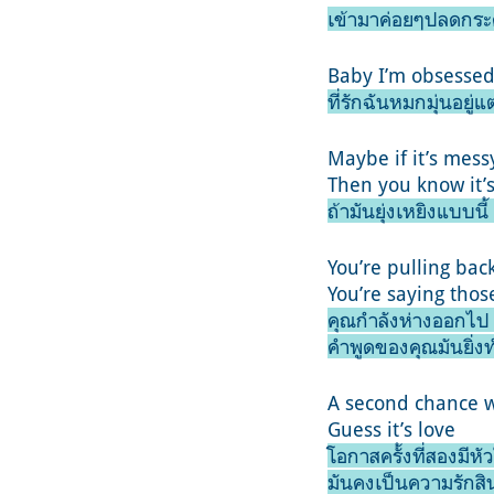
เข้ามาค่อยๆปลดกระด
Baby I’m obsesse
ที่รักฉันหมกมุ่นอยู่
Maybe if it’s messy 
Then you know it’s
ถ้ามันยุ่งเหยิงแบบนี
You’re pulling bac
You’re saying tho
คุณกำลังห่างออกไป 
คำพูดของคุณมันยิ่ง
A second chance w
Guess it’s love
โอกาสครั้งที่สองมีหั
มันคงเป็นความรักสิ