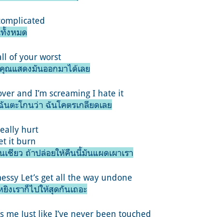
 complicated
ทั้งหมด
ll of your worst
่ดี คุณแสดงมันออกมาได้เลย
ver and I’m screaming I hate it
ฉันตะโกนว่า ฉันโคตรเกลียดเลย
eally hurt
et it burn
นเชียว ถ้าปล่อยให้คืนนี้มันแผดเผาเรา
messy Let’s get all the way undone
่งเหยิงเราก็ไปให้สุดกันเถอะ
 me Just like I’ve never been touched