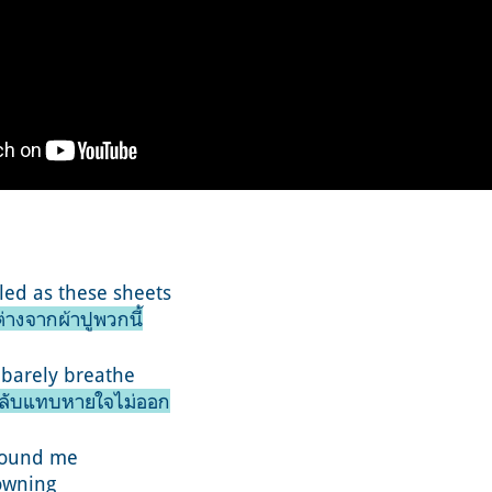
led as these sheets
ต่างจากผ้าปูพวกนี้
n barely breathe
แต่กลับแทบหายใจไม่ออก
around me
drowning