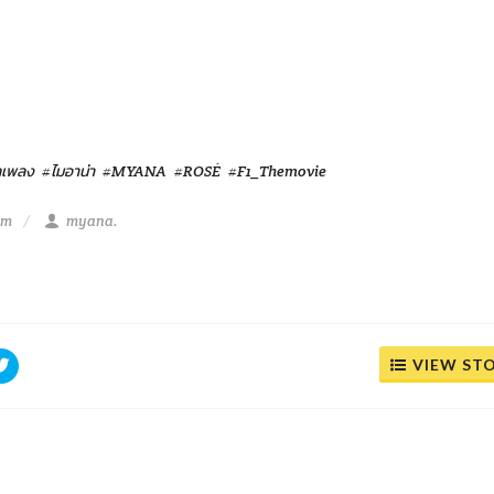
เพลง
#ไมอาน่า
#MYANA
#ROSÉ
#F1_Themovie
am
myana.
VIEW ST