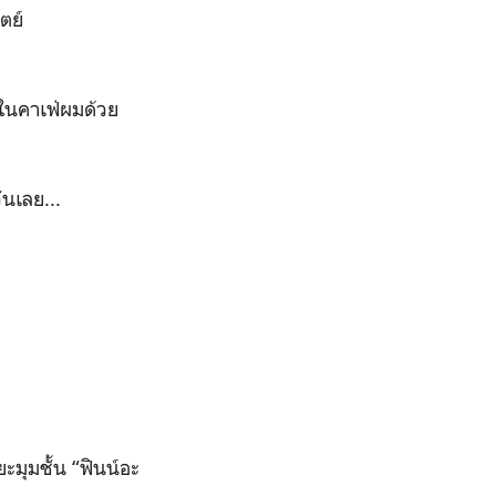
ตย์​
ในคาเฟ่ผมด้วย
นเลย...
ะมุมชั้น “ฟินน์อะ