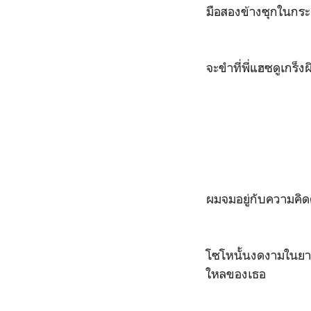
มือสองข้างซุกในกระ
จะขำที่พี่แฮซดูเกร็ง
ผมจมอยู่กับความคิดต
โซโหนั้นงดงามในยามค
ใหลของเธอ