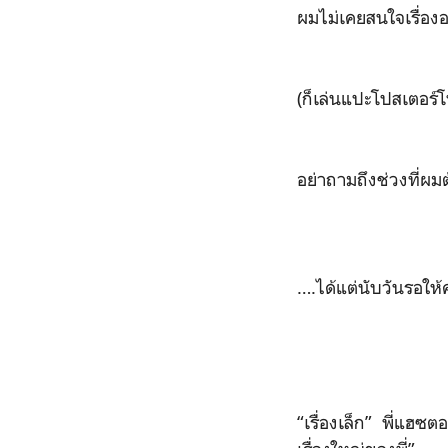
ผมไม่เคยสนใจเรื่องอ
(ก็เล่นแปะโปสเตอร์
อย่าถามถึงช่วงที่ผ
….ได้แต่นับวันรอให้
“เรื่องเล็ก” พี่แฮซ