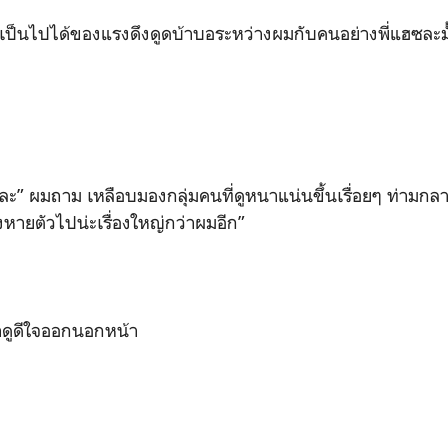
เป็นไปได้ของแรงดึงดูดบ้าบอระหว่างผมกับคนอย่างพี่แฮซละมั
ละ” ผมถาม เหลือบมองกลุ่มคนที่ดูหนาแน่นขึ้นเรื่อยๆ ท่ามก
หายตัวไปน่ะเรื่องใหญ่กว่าผมอีก”
ตาดูดีใจออกนอกหน้า