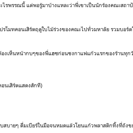
ะไรพรรณนี้ แต่พอรู้มาบ้างแหละว่าพี่เขาเป็นนักร้องคณะสถาปั
โปรโมทคอนเสิร์ตฤดูใบไม้ร่วงของคณะไปทั่วมหาลัย รวมบอร์ด
มต้องเห็นหน้ากบๆของพี่แฮซก่อนชงกาแฟแก้วแรกของร้านทุกวั
คอนเสิร์ตแสดงสักที)
ตอบสบายๆ ดื่มเบียร์ในมือจนหมดแล้วโยนแก้วพลาสติกทิ้งที่ถังขย