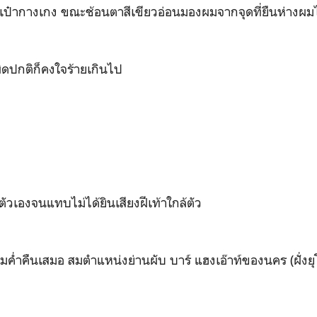
เป๋ากางเกง ขณะช้อนตาสีเขียวอ่อนมองผมจากจุดที่ยืนห่างผมไม
ผิดปกติก็คงใจร้ายเกินไป
ัวเองจนแทบไม่ได้ยินเสียงฝีเท้าใกล้ตัว
่ำคืนเสมอ สมตำแหน่งย่านผับ บาร์​ แฮงเอ๊าท์ของนคร (ฝั่งยุโ