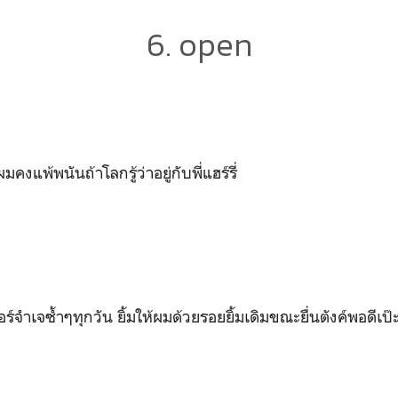
6. open
​ ผมคงแพ้พนันถ้าโลกรู้ว่าอยู่กับพี่แฮร์รี่
อร์จำเจซ้ำๆทุกวัน ยิ้มให้ผมด้วยรอยยิ้มเดิมขณะยื่นตังค์พอดีเป