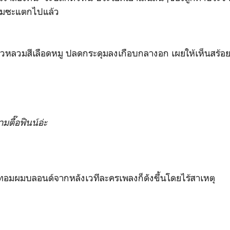
ผมซะแตกไปแล้ว
ตตัวหลวมสีเลือดหมู ปลดกระดุมลงเกือบกลางอก เผยให้เห็นสร้อย
ตามตื๊อฟินน์อ่ะ
ี่ทอมผมบลอนด์จากหลังเวทีละครเพลงก็ดังขึ้นโดยไร้สาเหตุ