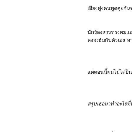
เสียงฝูงคนพูดคุยกั
นักร้องสาวทรงผมแอฟ
คงจะฮัมกับตัวเอง หา
แต่ตอนนี้ผมไม่ได้ย
สรุปเธอมาทำอะไรที่นี