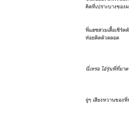
คิดที่เปราะบางของ
พี่แฮซสวมเสื้อเชิร์
ห้อยติดตัวตลอด
นี่เหรอ ไอ้รุ่นพี่ที่มา
จู่ๆ เสียงหวานของพ