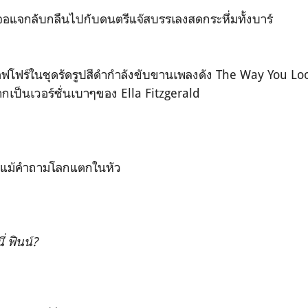
นจอแจกลับกลืนไปกับดนตรีแจ๊สบรรเลงสดกระหึ่มทั้งบาร์
โฟร์ในชุดรัดรูปสีดำกำลังขับขานเพลงดัง The Way You Loo
กเป็นเวอร์ชั่นเบาๆของ Ella Fitzgerald
ินแม้คำถามโลกแตกในหัว
่ ฟินน์?