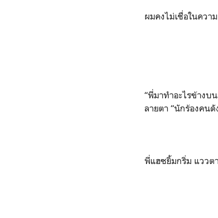
ผมคงไม่เชื่อในความ
“พี่มาทำอะไรข้างบน
ลายตา “นักร้องคนดัง
พี่แฮซยิ้มกริ่ม แวว