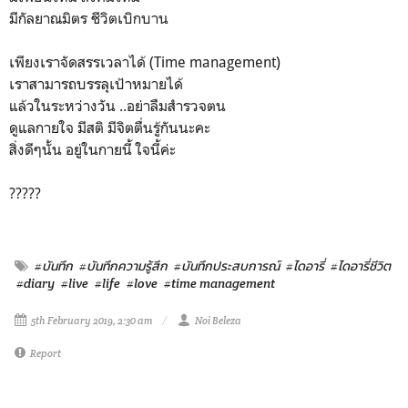
มีกัลยาณมิตร ชีวิตเบิกบาน
เพียงเราจัดสรรเวลาได้ (Time management)
เราสามารถบรรลุเป้าหมายได้
แล้วในระหว่างวัน ..อย่าลืมสำรวจตน
ดูแลกายใจ มีสติ มีจิตตื่นรู้กันนะคะ
สิ่งดีๆนั้น อยู่ในกายนี้ ใจนี้ค่ะ
?????
#บันทึก
#บันทึกความรู้สึก
#บันทึกประสบการณ์
#ไดอารี่
#ไดอารี่ชีวิต
#diary
#live
#life
#love
#time management
5th February 2019, 2:30 am
Noi Beleza
Report