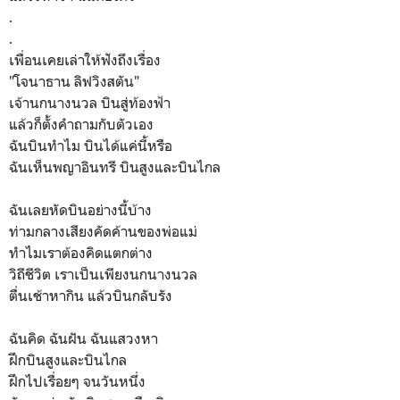
.
.
เพื่อนเคยเล่าให้ฟังถึงเรื่อง
"โจนาธาน ลิฟวิงสตัน"
เจ้านกนางนวล บินสู่ท้องฟ้า
แล้วก็ตั้งคำถามกับตัวเอง
ฉันบินทำไม บินได้แค่นี้หรือ
ฉันเห็นพญาอินทรี บินสูงและบินไกล
ฉันเลยหัดบินอย่างนี้บ้าง
ท่ามกลางเสียงคัดค้านของพ่อแม่
ทำไมเราต้องคิดแตกต่าง
วิถีชีวิต เราเป็นเพียงนกนางนวล
ตื่นเช้าหากิน แล้วบินกลับรัง
ฉันคิด ฉันฝัน ฉันแสวงหา
ฝึกบินสูงและบินไกล
ฝึกไปเรื่อยๆ จนวันหนึ่ง