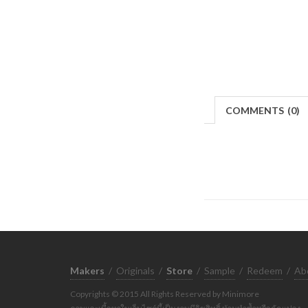
COMMENTS
(
0)
Makers
/
Originals
/
Store
/
Sample
/
Redeem
/
Ab
Copyrights © 2015 All Rights Reserved by Minimore