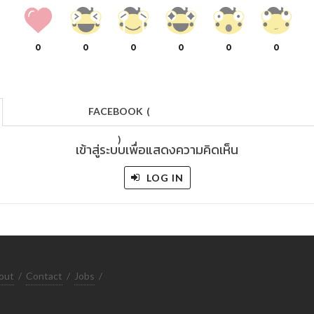
0
0
0
0
0
0
FACEBOOK
(
)
เข้าสู่ระบบเพื่อแสดงความคิดเห็น
LOG IN
out
/
Contact
/
Jobs
/