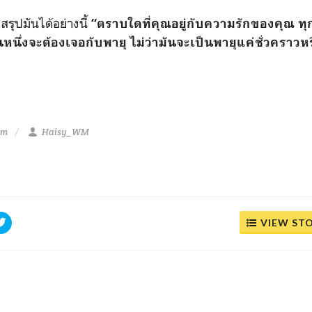
สรุปมันได้อย่างนี้
“ตราบใดที่คุณอยู่กับความรักของคุณ ทุ
วันหนึ่งจะต้องเจอกับพายุ ไม่ว่ามันจะเป็นพายุแค่ชั่วครา
am
Haisy_WM
VIEW ST