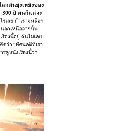
โลกมันยุ่งเหยิงของ
 300 ปี มันก็แค่จะ
ะไรเลย ถ้าเราจะเลือก
รา นอกเหนือจากนั้น
่องนี้อยู่ ฉันไม่เคย
ว่า “ทัศนคติที่เรา
ารดูหนังเร่ืองนี้ว่า