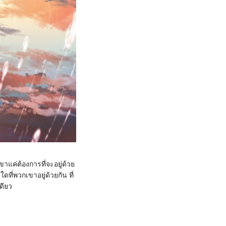
แค่ต้องการที่จะอยู่ด้วย
ี่พวกเขาอยู่ด้วยกัน ที่
ดียว