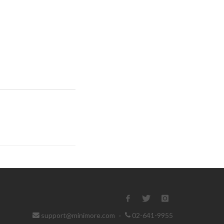
support@minimore.com
·
02-641-9955