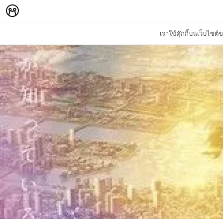
เราใช้คุ๊กกี้บนเว็บไซ