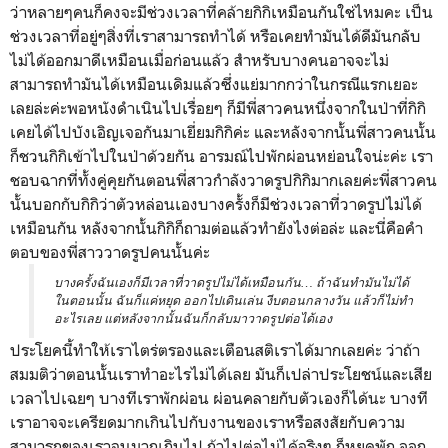
ว่าหลายๆคนก็คงจะมีช่วงเวลาที่คล้ายกิกิเหมือนกันใช่ไหมคะ เป็น
ช่วงเวลาที่อยู่ๆสิ่งที่เราสามารถทำได้ หรือเคยทำมันได้ดีมันกลับ
ไม่ได้ออกมาดีเหมือนเมื่อก่อนแล้ว สำหรับบางคนอาจจะไม่
สามารถทำมันได้เหมือนเดิมแล้วซึ่งแย่มากกว่าในกรณีแรกเยอะ
เลยล่ะค่ะพอหนังดำเนินไปเรื่อยๆ ก็มีพี่สาวคนหนึ่งจากในป่าที่กิกิ
เคยได้ไปบังเอิญเจอกันมาเยี่ยมกิกิค่ะ และหลังจากนั้นพี่สาวคนนั้น
ก็ชวนกิกิเข้าไปในป่าด้วยกัน อารมณ์ไปพักผ่อนหย่อนใจน่ะค่ะ เรา
ชอบฉากที่ทั้งคู่คุยกันตอนพี่สาวกำลังวาดรูปกิกิมากเลยค่ะพี่สาวคน
นั้นบอกกับกิกิว่าตัวหล่อนเองบางครั้งก็มีช่วงเวลาที่วาดรูปไม่ได้
เหมือนกัน หลังจากนั้นกิกิก็ถามต่อแล้วทำยังไงต่อล่ะ และนี่คือคำ
ตอบของพี่สาววาดรูปคนนั้นค่ะ
บางครั้งฉันเองก็มีเวลาที่วาดรูปไม่ได้เหมือนกัน… ถ้าฉันทำมันไม่ได้
ในตอนนั้น ฉันก็แค่หยุด ออกไปเดินเล่น งีบตอนกลางวัน แล้วก็ไม่ทำ
อะไรเลย แต่หลังจากนั้นฉันก็กลับมาวาดรูปต่อได้เอง
ประโยคนี้ทำให้เราไตร่ตรองและเตือนสติเราได้มากเลยค่ะ ว่าถ้า
สมมติว่าตอนนั้นเราทำอะไรไม่ได้เลย มันก็เปล่าประโยชน์และเสีย
เวลาไปเฉยๆ บางทีเราพักผ่อน ผ่อนคลายกับตัวเองก็ได้นะ บางที
เราอาจจะเครียดมากเกินไปกับงานของเราหรือสงสัยกับความ
สามารถของเราจนมากเกินไป ถ้าไปต่อไม่ได้จริงๆ ก็หยุดพัก ออก