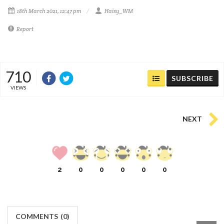
18th March 2021, 12:47 pm
Haisy_WM
Report
710
SUBSCRIBE
VIEWS
NEXT
2
0
0
0
0
0
COMMENTS
(
0)