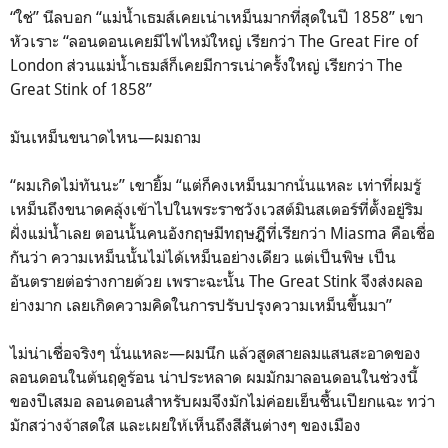
“ใช่” นีลบอก “แม่น้ำเธมส์เคยเน่าเหม็นมากที่สุดในปี 1858” เขา
หัวเราะ “ลอนดอนเคยมีไฟไหม้ใหญ่ เรียกว่า The Great Fire of
London ส่วนแม่น้ำเธมส์ก็เคยมีการเน่าครั้งใหญ่ เรียกว่า The
Great Stink of 1858”
มันเหม็นขนาดไหน—ผมถาม
“ผมเกิดไม่ทันนะ” เขายิ้ม “แต่ก็คงเหม็นมากนั่นแหละ เท่าที่ผมรู้
เหม็นถึงขนาดคลุ้งเข้าไปในพระราชวังเวสต์มินสเตอร์ที่ตั้งอยู่ริม
ฝั่งแม่น้ำเลย ตอนนั้นคนอังกฤษมีทฤษฎีที่เรียกว่า Miasma คือเชื่อ
กันว่า ความเหม็นนั้นไม่ได้เหม็นอย่างเดียว แต่เป็นพิษ เป็น
อันตรายต่อร่างกายด้วย เพราะฉะนั้น The Great Stink จึงส่งผลอ
ย่างมาก เลยเกิดความคิดในการปรับปรุงความเหม็นขึ้นมา”
ไม่น่าเชื่อจริงๆ นั่นแหละ—ผมนึก แล้วสูดสายลมแสนสะอาดของ
ลอนดอนในต้นฤดูร้อน น่าประหลาด ผมมักมาลอนดอนในช่วงนี้
ของปีเสมอ ลอนดอนสำหรับผมจึงมักไม่ค่อยเย็นชื้นเปียกแฉะ ทว่า
มักสว่างจ้าสดใส และเผยให้เห็นถึงสีสันต่างๆ ของเมือง