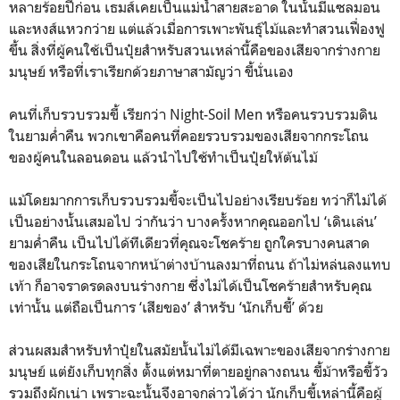
หลายร้อยปีก่อน เธมส์เคยเป็นแม่น้ำสายสะอาด ในนั้นมีแซลมอน
และหงส์แหวกว่าย แต่แล้วเมื่อการเพาะพันธุ์ไม้และทำสวนเฟื่องฟู
ขึ้น สิ่งที่ผู้คนใช้เป็นปุ๋ยสำหรับสวนเหล่านี้คือของเสียจากร่างกาย
มนุษย์ หรือที่เราเรียกด้วยภาษาสามัญว่า ขี้นั่นเอง
คนที่เก็บรวบรวมขี้ เรียกว่า Night-Soil Men หรือคนรวบรวมดิน
ในยามค่ำคืน พวกเขาคือคนที่คอยรวบรวมของเสียจากกระโถน
ของผู้คนในลอนดอน แล้วนำไปใช้ทำเป็นปุ๋ยให้ต้นไม้
แม้โดยมากการเก็บรวบรวมขี้จะเป็นไปอย่างเรียบร้อย ทว่าก็ไม่ได้
เป็นอย่างนั้นเสมอไป ว่ากันว่า บางครั้งหากคุณออกไป ‘เดินเล่น’
ยามค่ำคืน เป็นไปได้ทีเดียวที่คุณจะโชคร้าย ถูกใครบางคนสาด
ของเสียในกระโถนจากหน้าต่างบ้านลงมาที่ถนน ถ้าไม่หล่นลงแทบ
เท้า ก็อาจราดรดลงบนร่างกาย ซึ่งไม่ได้เป็นโชคร้ายสำหรับคุณ
เท่านั้น แต่ถือเป็นการ ‘เสียของ’ สำหรับ ‘นักเก็บขี้’ ด้วย
ส่วนผสมสำหรับทำปุ๋ยในสมัยนั้นไม่ได้มีเฉพาะของเสียจากร่างกาย
มนุษย์ แต่ยังเก็บทุกสิ่ง ตั้งแต่หมาที่ตายอยู่กลางถนน ขี้ม้าหรือขี้วัว
รวมถึงผักเน่า เพราะฉะนั้นจึงอาจกล่าวได้ว่า นักเก็บขี้เหล่านี้คือผู้