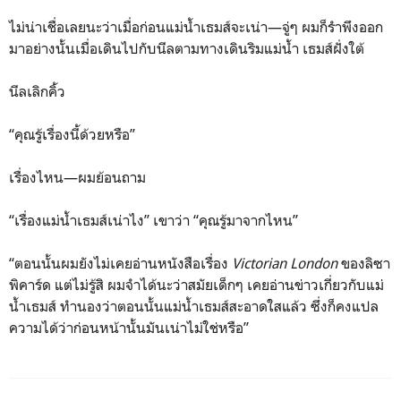
ไม่น่าเชื่อเลยนะว่าเมื่อก่อนแม่น้ำเธมส์จะเน่า—จู่ๆ ผมก็รำพึงออก
มาอย่างนั้นเมื่อเดินไปกับนีลตามทางเดินริมแม่น้ำ เธมส์ฝั่งใต้
นีลเลิกคิ้ว
“คุณรู้เรื่องนี้ด้วยหรือ”
เรื่องไหน—ผมย้อนถาม
“เรื่องแม่น้ำเธมส์เน่าไง” เขาว่า “คุณรู้มาจากไหน”
“ตอนนั้นผมยังไม่เคยอ่านหนังสือเรื่อง
Victorian London
ของลิซา
พิคาร์ด แต่ไม่รู้สิ ผมจำได้นะว่าสมัยเด็กๆ เคยอ่านข่าวเกี่ยวกับแม่
น้ำเธมส์ ทำนองว่าตอนนั้นแม่น้ำเธมส์สะอาดใสแล้ว ซึ่งก็คงแปล
ความได้ว่าก่อนหน้านั้นมันเน่าไม่ใช่หรือ”