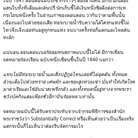
ในปี 1841 ลอนดอนมีประชากรราวๆ สองล้านคน มีกระโถนสอง
แสนใบทั้งที่เต็มและล้นปรี่ นักเก็บขี้ได้เงินหนึ่งชิลลิ่งต่อการเท
กระโถนหนึ่งครั้ง ในย่านเก่าของลอนดอน ว่ากันว่าตามพื้นนั้น
เนืองนองไปด้วยของเสีย ท่อระบายน้ำรับความโสโครกแห่งขี้ไม่
ไหวจึงเจิ่งเอ่อท้นอยู่ทุกหนแห่ง จนบางครั้งท่อก็แตกและไหลล้น
ทะลัก
แน่นอน ลอนดอนเนอร์ย่อมทนสภาพแบบนี้ไม่ได้ มีการเขียน
จดหมายร้องเรียน ฉบับหนึ่งเขียนขึ้นในปี 1840 บอกว่า
แทบไม่มีท่อระบายน้ำและสิ่งปฏิกูลไหนเลยที่ไม่อุดตัน ทั้งหมด
ล้วนเต็มไปด้วยทราย เศษผัก และขยะสูงท่วมเข่า นั่นทำให้เกิดโรค
มาลาเรียและไข้อันน่าสะพรึงกลัว และทั้งหมดนี้อยู่ห่างจากพระรา
ชวังบัคกิงแฮมเพียงชั่วอีกาบินร้อยหลาเท่านั้น
จดหมายฉบับนี้ได้รับตราประทับจากเจ้ากรมพิธีการของสำนัก
พระราชวังว่า Substantially Correct หรือเห็นด้วยว่าเป็นเรื่องจริง
แต่กระนั้นก็ไม่เห็นว่าต้องรีบจัดการอะไร