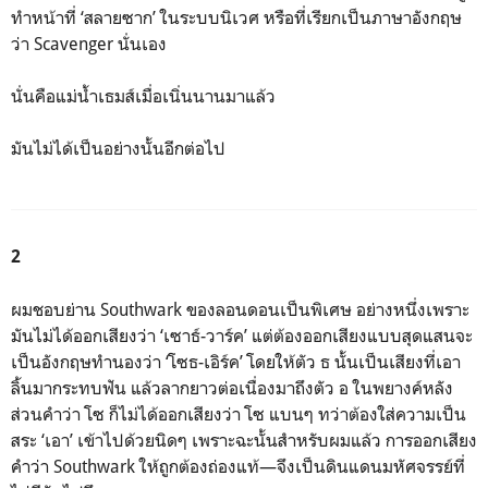
ทำหน้าที่ ‘สลายซาก’ ในระบบนิเวศ หรือที่เรียกเป็นภาษาอังกฤษ
ว่า Scavenger นั่นเอง
นั่นคือแม่น้ำเธมส์เมื่อเนิ่นนานมาแล้ว
มันไม่ได้เป็นอย่างนั้นอีกต่อไป
2
ผมชอบย่าน Southwark ของลอนดอนเป็นพิเศษ อย่างหนึ่งเพราะ
มันไม่ได้ออกเสียงว่า ‘เซาธ์-วาร์ค’ แต่ต้องออกเสียงแบบสุดแสนจะ
เป็นอังกฤษทำนองว่า ‘โซธ-เอิร์ค’ โดยให้ตัว ธ นั้นเป็นเสียงที่เอา
ลิ้นมากระทบฟัน แล้วลากยาวต่อเนื่องมาถึงตัว อ ในพยางค์หลัง
ส่วนคำว่า โซ ก็ไม่ได้ออกเสียงว่า โซ แบนๆ ทว่าต้องใส่ความเป็น
สระ ‘เอา’ เข้าไปด้วยนิดๆ เพราะฉะนั้นสำหรับผมแล้ว การออกเสียง
คำว่า Southwark ให้ถูกต้องถ่องแท้—จึงเป็นดินแดนมหัศจรรย์ที่