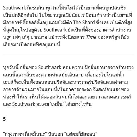
Southwark ก็เช่นกัน ทุกวันนี้มันไม่ได้เป็นย่านที่คนถูกปล้นชิง
เป็นปกติอีกต่อไป ไม่ใช่ย่านลูกเมียน้อยเหมือนเก่า ทว่าเป็นย่านที่
มีอาคารซิตี้ฮอลล์ตั้งอยู่ แถมยังมีตึก The Shard ซึ่งเคยเป็นตึกที่สูง
ที่สุดในยุโรปอยู่ด้วย Southwark ยังเป็นที่ตั้งของอาคารสำนักงาน
หรูๆ เท่ๆ เก๋ๆ มากมาย แม้กระทั่งนิตยสาร
Time
ของสหรัฐฯ ก็ยัง
เลือกมาเปิดออฟฟิศอยู่แถบนี้
ทุกวันนี้ กลิ่นของ Southwark หอมหวาน มีกลิ่นอาหารจากร้านรวง
แถบนี้และกลิ่นของความทันสมัยเอิบอาบ เมื่อมองไปในแม่น้ำ
เธมส์ก็จะเห็นทั้งลอนดอนบริดจ์และทาวเวอร์บริดจ์แสนสง่างาม
อาคารจำนวนมากในแถบนี้เป็นอาคารกระจก จึงสะท้อนแสงของ
ท้องฟ้าให้เราเห็นได้ตลอดวันผมนึกไม่ออกเลยว่า ลอนดอน เธมส์
และ Southwark จะเคย ‘เหม็น’ ได้อย่างไรกัน
5
“กรุงเทพฯ ก็เหม็นนะ” นีลบอก “แต่ผมก็ยังชอบ”