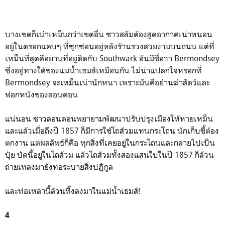
บางเขตก็เน่าเหม็นกว่าเขตอื่น ชาวสลัมต้องสูดอากาศเน่าหนอน
อยู่ในตรอกแคบๆ ที่ซุกซ่อนอยู่หลังร้านรวงสวยงามบนถนน แต่ที่
เหม็นที่สุดคือย่านที่อยู่ติดกับ Southwark อันมีชื่อว่า Bermondsey
ซึ่งอยู่ทางใต้ของแม่น้ำเธมส์เหมือนกัน ไม่น่าแปลกใจหรอกที่
Bermondsey จะเหม็นเน่านักหนา เพราะมันคือย่านฆ่าสัตว์และ
ฟอกหนังของลอนดอน
แน่นอน ชาวลอนดอนพยายามพัฒนาปรับปรุงเมืองให้หายเหม็น
และแล้วเมื่อถึงปี 1857 ก็มีการใช้โถส้วมแทนกระโถน นักเก็บขี้ต้อง
ตกงาน แต่ผลลัพธ์ก็คือ ทุกสิ่งที่เคยอยู่ในกระโถนและกลายไปเป็น
ปุ๋ย บัดนี้อยู่ในโถส้วม แล้วโถส้วมทั้งสองแสนใบในปี 1857 ก็ล้วน
ถ่ายเทลงมายังท่อระบายสิ่งปฏิกูล
และท่อเหล่านี้ล้วนทิ้งลงมาในแม่น้ำเธมส์!
4