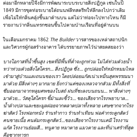
ต่อมาอีกหลายปีจึงมีการพัฒนาระบบระบายสิ่งปฏิกูล เช่นในปี
1849 มีการขุดท่อระบายใต้ถนนฟลีทสตรีทให้ลึกลงไปกว่าเดิม
เพื่อไม่ให้กลิ่นคลุ้งขึ้นมาด้านบน แต่ไม่ว่าท่อจะไปทางไหน ก็มี
รายงานว่ากลิ่นแทรกซอนขึ้นไปตามบ้านเรือนที่อยู่ด้านบน
ในเดือนมกราคม 1862
The Builder
วารสารของเหล่าสถาปนิก
และวิศวกรผู้ก่อสร้างอาคาร ได้บรรยายภาพไว้น่าสยดสยองว่า
บางโอกาสที่น้ำขึ้นสูง เขตที่มีพื้นที่ต่ำจะถูกท่วม ไม่ได้ท่วมด้วยน้ำ
ทว่าท่วมด้วยสิ่งโสโครก... สิ่งปฏิกูล ซึ่ง... ถูกปล่อยให้หมักหมมไหล
เข้ามาสู่บ้านและถนนของเรา โดยปล่อยแก๊สเน่าเหม็นสุดพรรณนา
มาด้วย มีสิ่งต่างๆ มากมาย ยิ่งกว่าแค่ของเหลวจากส้วม มีทั้งสิ่งที่
ซึมออกมาจากหลุมศพของโบสถ์ ฝนที่ชะลงบนถนน... พาสิ่งต่างๆ
มาด้วย... วัสดุโสโครก ขี้ม้าและขี้วัว... ของเสียจากโรงพยาบาล...
น้ำล้างปลาและขยะมูลฝอยจากตลาดปลาทั้งหลาย เศษซากจากโรง
ฆ่าสัตว์ โรงฟอกหนัง ร้านทำกาว ร้านทำเทียน พ่อค้ากระดูกสัตว์
คนขายเนื้อ คนต้มกระดูกสัตว์...ของเสียจากโรงงานเคมี โรงงาน
แก๊ส โรงงานย้อมสี... หนูตาย หมาตาย แมวตาย และที่น่าเศร้าที่สุด
คือซากทารก