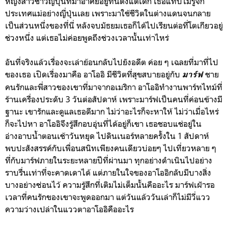
หญิงสาวชาวญี่ปุ่นที่มาอาศัยอยู่ที่นี่ตั้งแต่เด็ก เธอแทบไม่รู้จัก
ประเทศแม่อย่างญี่ปุ่นเลย เพราะมาใช้ชีวิตในต่างแดนจนกลาย
เป็นส่วนหนึ่งของที่นี่ หลังจบมัธยมเธอก็ได้ไปเรียนต่อที่โตเกียวอยู่
ช่วงหนึ่ง แต่เธอไม่ค่อยพูดถึงช่วงเวลานั้นเท่าไหร่
อันที่จริงแล้วเรื่องจะเล่าย้อนกลับไปยังอดีต ค่อย ๆ เฉลยที่มาที่ไป
ของเธอ เปิดเรื่องมาคือ อาโออิ มีชีวิตที่สุขสบายอยู่กับ
ชาย
มาร์ฟ
คนรักและพี่สาวของเขาที่มาจากอเมริกา อาโออิทำงานพาร์ทไทม์ที่
ร้านเครื่องประดับ 3 วันต่อสัปดาห์ เพราะมาร์ฟเป็นคนที่ค่อนข้างมี
ฐานะ เขารักและดูแลเธอดีมาก ไม่ว่าอะไรก็จะหาให้ ไม่ว่าเมื่อไหร่
ก็จะไปหา อาโออิจึงรู้สึกอบอุ่นที่ได้อยู่ก็เขา เธอชอบแช่อยู่ใน
อ่างอาบน้ำตอนเช้าวันหยุด ไปดินเนอร์หลายครั้งใน 1 สัปดาห์
พบปะสังสรรค์กับเพื่อนสนิทเพียงคนเดียวบ่อยๆ ไปเที่ยวหลาย ๆ
ที่กับมาร์ฟภายในระยะหลายปีที่ผ่านมา ทุกอย่างดำเนินไปอย่าง
ราบรื่นเท่าที่จะคาดเดาได้ แต่ภายในใจของอาโออิกลับมีบางสิ่ง
บางอย่างซ่อนไว้ ความรู้สึกที่เติมไม่เต็มนั้นคืออะไร มาร์ฟเฝ้ารอ
เวลาที่คนรักของเขาจะพูดออกมา แต่วันแล้ววันเล่าก็ไม่มีวี่แวว
ความว่างเปล่าในแววตาอาโออิคืออะไร