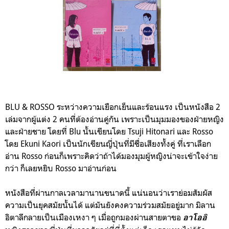
BLU & ROSSO ระหว่างความเยือกเย็นและร้อนแรง เป็นหนังสือ 2
เล่มจากผู้แต่ง 2 คนที่ต้องอ่านคู่กัน เพราะเป็นมุมมองของฝ่ายหญิง
และฝ่ายชาย โดยที่ Blu นั้นเขียนโดย Tsuji Hitonari และ Rosso
โดย Ekuni Kaori เป็นนักเขียนญี่ปุ่นที่มีชื่อเสียงทั้งคู่ ที่เราเลือก
อ่าน Rosso ก่อนก็เพราะคิดว่าถ้าได้มองมุมผู้หญิงน่าจะเข้าใจง่าย
กว่า ก็เลยหยิบ Rosso มาอ่านก่อน
หนังสือที่ผ่านกาลเวลามานานขนาดนี้ แน่นอนว่าเราย่อมสัมผัส
ความเป็นยุคสมัยนั้นได้ แต่มันยังคงความร่วมสมัยอยู่มาก มิลาน
อิตาลีกลายเป็นเมืองเหงา ๆ เมื่อถูกมองผ่านสายตาขอ
อาโออิ