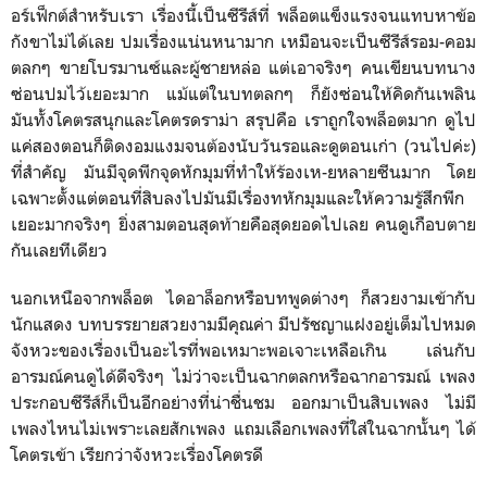
อร์เฟ็กต์สำหรับเรา เรื่องนี้เป็นซีรีส์ที่ พล็อตแข็งแรงจนแทบหาข้อ
กังขาไม่ได้เลย ปมเรื่องแน่นหนามาก เหมือนจะเป็นซีรีส์รอม-คอม
ตลกๆ ขายโบรมานซ์และผู้ชายหล่อ แต่เอาจริงๆ คนเขียนบทนาง
ซ่อนปมไว้เยอะมาก แม้แต่ในบทตลกๆ ก็ยังซ่อนให้คิดกันเพลิน
มันทั้งโคตรสนุกและโคตรดราม่า สรุปคือ เราถูกใจพล็อตมาก ดูไป
แค่สองตอนก็ติดงอมแงมจนต้องนับวันรอและดูตอนเก่า (วนไปค่ะ)
ที่สำคัญ มันมีจุดพีกจุดหักมุมที่ทำให้ร้องเห-ยหลายซีนมาก โดย
เฉพาะตั้งแต่ตอนที่สิบลงไปมันมีเรื่องทหักมุมและให้ความรู้สึกพีก
เยอะมากจริงๆ ยิ่งสามตอนสุดท้ายคือสุดยอดไปเลย คนดูเกือบตาย
กันเลยทีเดียว
นอกเหนือจากพล็อต ไดอาล็อกหรือบทพูดต่างๆ ก็สวยงามเข้ากับ
นักแสดง บทบรรยายสวยงามมีคุณค่า มีปรัชญาแฝงอยู่เต็มไปหมด
จังหวะของเรื่องเป็นอะไรที่พอเหมาะพอเจาะเหลือเกิน เล่นกับ
อารมณ์คนดูได้ดีจริงๆ ไม่ว่าจะเป็นฉากตลกหรือฉากอารมณ์ เพลง
ประกอบซีรีส์ก็เป็นอีกอย่างที่น่าชื่นชม ออกมาเป็นสิบเพลง ไม่มี
เพลงไหนไม่เพราะเลยสักเพลง แถมเลือกเพลงที่ใส่ในฉากนั้นๆ ได้
โคตรเข้า เรียกว่าจังหวะเรื่องโคตรดี