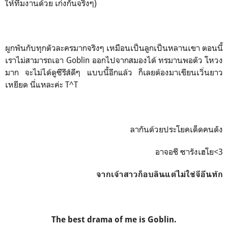
ให้ทีมงานด้วย เก่งกันจริงๆ)
ผูกพันกับทุกตัวละครมากจริงๆ เหมือนเป็นลูกเป็นหลานเขา ตอนนี้
เราไม่สามารถเอา Goblin ออกไปจากสมองได้ ทรมานพอตัว โหวง
มาก จะไม่ได้ดูซีรีส์ดีๆ แบบนี้อีกแล้ว ก็เลยต้องมาเขียนเวิ่นยาว
เหยียด นี่แหละค่ะ T^T
ลากันด้วยประโยคเด็ดคนดัง
อาจอชี ซารังเฮโย<3
จากเจ้าสาวก็อบลินแต่ไม่ใช่จีอึนทัก
The best drama of me is Goblin.