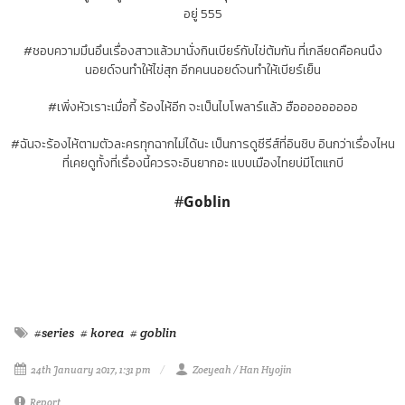
อยู่ 555
#ชอบความมึนอึนเรื่องสาวแล้วมานั่งกินเบียร์กับไข่ต้มกัน ที่เกลียดคือคนนึง
นอยด์จนทำให้ไข่สุก อีกคนนอยด์จนทำให้เบียร์เย็น
#เพิ่งหัวเราะเมื่อกี้ ร้องไห้อีก จะเป็นไบโพลาร์แล้ว ฮือออออออออ
#ฉันจะร้องไห้ตามตัวละครทุกฉากไม่ได้นะ เป็นการดูซีรีส์ที่อินชิบ อินกว่าเรื่องไหน
ที่เคยดูทั้งที่เรื่องนี้ควรจะอินยากอะ แบบเมืองไทยบ่มีโตแกบี
#
Goblin
#series
# korea
# goblin
24th January 2017, 1:31 pm
Zoeyeah / Han Hyojin
Report