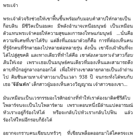
พระเจ้า
พระเจ้าตัวจริงช่วยให้เขาฟื้นขึ้นพร้อมกับมอบคำสาปให้กลายเป็น
ก็อบลิน มีชีวิตเป็นอมตะ มีพลังอำนาจเหนือมนุษย์ เป็นเหมือน
ตัวแทนพระเจ้าคอยให้ความสุขและการลงโทษแก่มนุษย์ …นั่นคือ
ความพิเศษที่เขาได้รับ แต่สิ่งที่แถมมาด้วยก็คือ การที่ต้องเห็นคน
ที่รู้จักคนที่รักตายลงไปหลายต่อหลายรุ่น ดังนั้น เขาจึงเฝ้าฝันที่จะ
ได้ไปสู่สุขคติ และทางเดียวที่ทำได้คือ
เขาต้องตามหาเจ้าสาวก็อบ
ลินให้เจอ
เพราะเธอเป็นมนุษย์คนเดียวที่มองเห็นและสามารถดึง
ดาบที่ปักอยู่กลางอกออกได้ เพื่อให้ร่างเขาสลายกลายเป็นเถ้าถ่าน
ไป คิมชินตามหาเจ้าสาวมาเป็นเวลา 938 ปี จนกระทั่งได้พบกับ
เธอ
เด็กสาวผู้มองเห็นดวงวิญญาณ เจ้าสาวของเขา…
'จีอึนทัก'
มันเหมือนเป็นเวรกรรมอะไรสักอย่างที่ทำให้เราต้องมาติดซีรีส์ไบ
โพลาร์จนจะเป็นไบโพลาร์ตาม เพราะตอนหนึ่งมีล้านแปดอารมณ์
หัวเราะอยู่ก็ร้องไห้ได้ หรือจะกลับไปหัวเราะกลับไปฟิน แล้ว
ร้องไห้ใหม่อีกรอบก็ยังได้
อยากจะกราบคนเขียนบทรัวๆ ที่เขียนพล็อตออกมาได้โคตรจะเพ