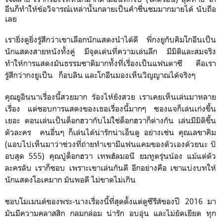
อึนก็ทำให้ข้อวิจารณ์เหล่านั้นกลายเป็นคำชื่นชมมากมายได้ นับถือ
เลย
เรายิ่งดูยิ่งรู้สึกว่าเขาเลือกนักแสดงนำได้ดี พี่กงยูกับคิมโกอึนเป็น
นักแสดงสายหนังทั้งคู่ มีจุดเด่นที่ความเล่นลึก มีมิติและสมจริง
ทำให้การแสดงมันธรรมชาติมากทั้งที่เรื่องเป็นแฟนตาซี คือเรา
รู้สึกว่ากงยูเป็น ก็อบลิน และโกอึนมองเห็นวิญญาณได้จริงๆ
คุณยูอินนาเรื่องนี้สวยมาก ร้องไห้ยังสวย เราเคยเห็นเล่นมาหลาย
เรื่อง แต่ชอบการแสดงของเธอเรื่องนี้มากๆ ซองแจก็เล่นเก่งขึ้น
เยอะ ตอนเล่นเป็นด็อกฮวากับไม่ใช่ด็อกฮวาก็ต่างกัน เล่นมีมิติขึ้น
ตัวละคร คนอื่นๆ ก็เล่นได้น่ารักน่าเอ็นดู อย่างเช่น คุณเลขาคิม
(แอบไปเห็นมาว่าช่วงที่ถ่ายทำเขามีแฟนแคมของตัวเองด้วยนะ ป๊
อบสุด 555) คุณปู่ด็อกฮวา เทพฮัลมอนี ยมทูตรุ่นน้อง แม้แต่ตัว
ละครลับ เราก็ชอบ เพราะเขาเล่นกันดี อีกอย่างคือ เขาแบ่งบทให้
นักแสดงโอเคมาก มันพอดี ไม่ขาดไม่เกิน
ชอบโมเมนต์ของพระ-นางเรื่องนี้ที่สุดตั้งแต่ดูซีรีส์ของปี 2016 มา
มันมีความคลาสสิก กลมกล่อม น่ารัก อบอุ่น และไม่ยัดเยียด ทุก