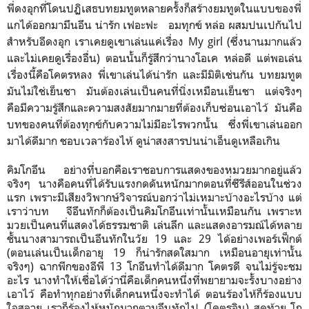
พี่ดงอุกที่โดนปฏิเสธบทยมทูตหลายครั้งก็สร้างยมทูตในแบบของพี่
แกได้ออกมามึนอึน น่ารัก เฟอะฟะ อมทุกข์ หล่อ ผสมปนเปกันไป
สำหรับอีดงอุก เราเคยดูเขาเล่นแค่เรื่อง My girl (ซึ่งนานมากแล้ว
และไม่เคยดูเรื่องอื่น) ตอนนั้นก็รู้สึกว่านางโอเค หล่อดี แต่พอเล่น
เรื่องนี้คือโคตรหลง พี่เขาเล่นได้น่ารัก และมีมิติเช่นกัน บทยมทูต
มันไม่ใช่เย็นชา มันต้องเล่นเป็นคนที่นิ่งเหมือนเย็นชา แต่จริงๆ
คือมีความรู้สึกและความสงสัยมากมายที่ต้องเก็บซ่อนเอาไว้ มันคือ
บทของคนที่ต้องทุกข์กับความไม่มีอะไรพวกนั้น ซึ่งพี่เขาเล่นออก
มาได้ดีมาก ชอบเวลาร้องไห้ ดูน่าสงสารปนน่าเอ็นดูเหลือเกิน
คิมโกอึน อย่างที่บอกคือเราชอบการแสดงของหมวยมากอยู่แล้ว
จริงๆ นางคือคนที่ได้รับแรงกดดันหนักมากตอนที่ซีรีส์ออนในช่วง
แรก เพราะมีเสียงวิพากษ์วิจารณ์บอกว่าไม่เหมาะบ้างอะไรบ้าง แต่
เราว่าบท จีอึนทักก็ต้องเป็นคิมโกอึนเท่านั้นเหมือนกัน เพราะห
มวยเป็นคนที่แสดงได้ธรรมชาติ เล่นลึก และแสดงอารมณ์ได้หลาย
ชั้นนางสามารถเป็นอึนทักในวัย 19 และ 29 ได้อย่างเพอร์เฟ็กต์
(ตอนเล่นเป็นเด็กอายุ 19 ก็น่ารักสดใสมาก เหมือนอายุเท่านั้น
จริงๆ) ฉากพีกของอีพี 13 โกอึนทำได้ดีมาก โคตรดี จนไม่รู้จะชม
อะไร นางทำให้เชื่อได้ว่านี่คือเด็กคนหนึ่งที่พยายามจะรั้งบางอย่าง
เอาไว้ คือทำทุกอย่างที่เด็กคนหนึ่งจะทำได้ ตอนร้องไห้ก็ร้องแบบ
ใจสลาย เราก็ร้องไห้หนักมากตามอึนทักไป (โคตรอิน) สุดท้าย โก