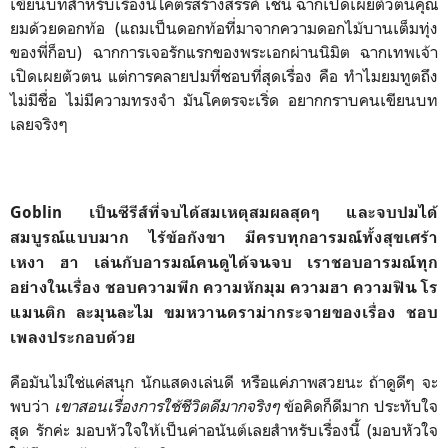
เขียนบทสำหรับเรื่องนี้โคตรสร้างสรรค์ เช่น ฉากเปิดเผยตัวตนคุณ
ยมด้วยดอกท้อ (แถมเป็นดอกท้อที่มาจากความดอกไม้บานเต็มทุ่ง
ของพี่ก็อบ) ฉากการเจอรักแรกของพระเอกผ่านนิมิต ฉากเทพเจ้า
เปิดเผยตัวตน แต่การคลายปมที่ชอบที่สุดเรื่อง คือ ทำไมยมทูตถึง
ไม่มีชื่อ ไม่มีความทรงจำ มันโคตรจะเริ่ด อยากกราบคนเขียนบท
เลยจริงๆ
Goblin เป็นซีรีส์ที่จบได้สมเหตุสมผลสุดๆ และจบปมได้
สมบูรณ์แบบมาก ไร้ข้อกังขา มีครบทุกอารมณ์ทั้งสุขเศร้า
เหงา ฮา เล่นกับอารมณ์คนดูได้จนจบ เราชอบอารมณ์ทุก
อย่างในเรื่อง ชอบความพีก ความหักมุม ความฮา ความฟิน โร
แมนติก ละมุนละไม ขมหวานดราม่ากระจายของเรื่อง ชอบ
เพลงประกอบด้วย
คือมันไม่ใช่แค่สนุก นักแสดงเล่นดี หรือแค่ภาพสวยนะ ถ้าดูดีๆ จะ
พบว่า
เขาสอนเรื่องการใช้ชีวิตดีมากจริงๆ
ข้อคิดก็ดีมาก ประทับใจ
สุด รักค่ะ มอบหัวใจให้เป็นค่าอนันต์เลยสำหรับเรื่องนี้ (มอบหัวใจ