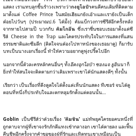
แสดง เราแทบลุกขึ้นรำวงเพราะว่า
คนดีคนเดิมที่ติดตาม
กงยูโอป้า
มาตั้งแต่ Coffee Prince ในสมัยเฮียแกยังเอ๊าะและเรายังเป็นเด็ก
ด๋อยไปวันๆ (ประมาณป.6 ได้มั้ง) คัมแบ็กวงการซีรีส์อีกครั้งหลัง
จากหายไปสามปี บวกกับ
ซึ่งเราชื่นชอบเธอมาตั้งแต่ซี
คิมโกอึน
รีส์ Cheese in the Trap และโคตรประทับใจในการแสดงที่แสน
ธรรมชาติและซึมลึก (ติดใจจนต้องไปหาหนังของเธอมาดู) ก็มารับ
บทเป็นนางเอกเรื่องนี้ ทำให้ความอยากดูพุ่งปรี๊ดไปอีก
นอกจากนี้ตัวละครหลักคนอื่นๆ ทั้ง
อีดงอุกโอป้า ซองแจ ยูอินนา
ก็
ยิ่งทำให้สนใจจะติดตามกว่าเดิมเพราะเขาได้นักแสดงดีๆ ทั้งนั้น
เรียกว่า เป็นเรื่องที่ดึงดูดใจได้ตั้งแต่เห็นนักแสดง ทีเซอร์ จนได้ดู
ตอนที่หนึ่งก็ประทับใจและตกหลุมรักตั้งแต่ตอนนั้น…
เป็นซีรีส์ว่าด้วยเรื่อง
แม่ทัพยุคโครยอคนหนึ่งที่
Goblin
‘คิมชิน’
ถูกดาบจากผู้ที่เขาจงรักภักดีแทงเข้ากลางอก เขาได้ตายลง และฟื้น
คืนชีพอีกครั้งจากคำขอของผู้ที่รักและเทิดทูนเขาเหมือนเป็น