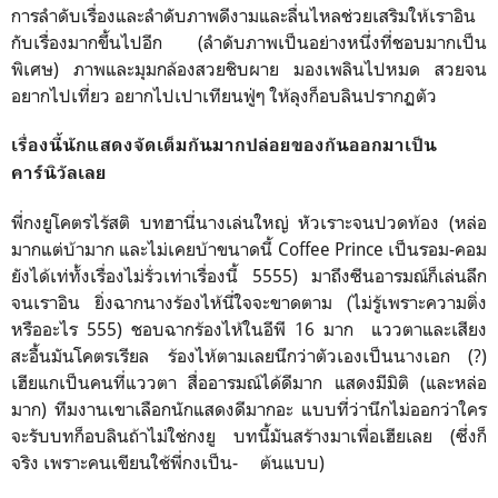
การลำดับเรื่องและลำดับภาพดีงามและลื่นไหลช่วยเสริมให้เราอิน
กับเรื่องมากขึ้นไปอีก (ลำดับภาพเป็นอย่างหนึ่งที่ชอบมากเป็น
พิเศษ) ภาพและมุมกล้องสวยชิบผาย มองเพลินไปหมด สวยจน
อยากไปเที่ยว อยากไปเปาเทียนฟู่ๆ ให้ลุงก็อบลินปรากฏตัว
เรื่องนี้นักแสดงจัดเต็มกันมากปล่อยของกันออกมาเป็น
คาร์นิวัลเลย
พี่กงยูโคตรไร้สติ บทฮานี่นางเล่นใหญ่ หัวเราะจนปวดท้อง (หล่อ
มากแต่บ้ามาก และไม่เคยบ้าขนาดนี้ Coffee Prince เป็นรอม-คอม
ยังได้เท่ทั้งเรื่องไม่รั่วเท่าเรื่องนี้ 5555) มาถึงซีนอารมณ์ก็เล่นลึก
จนเราอิน ยิ่งฉากนางร้องไห้นี่ใจจะขาดตาม (ไม่รู้เพราะความติ่ง
หรืออะไร 555) ชอบฉากร้องไห้ในอีพี 16 มาก แววตาและเสียง
สะอื้นมันโคตรเรียล ร้องไห้ตามเลยนึกว่าตัวเองเป็นนางเอก (?)
เฮียแกเป็นคนที่แววตา สื่ออารมณ์ได้ดีมาก แสดงมีมิติ (และหล่อ
มาก) ทีมงานเขาเลือกนักแสดงดีมากอะ แบบที่ว่านึกไม่ออกว่าใคร
จะรับบทก็อบลินถ้าไม่ใช่กงยู บทนี้มันสร้างมาเพื่อเฮียเลย (ซึ่งก็
จริง เพราะคนเขียนใช้พี่กงเป็น- ต้นแบบ)