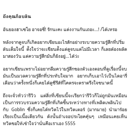
ถึงคุณก็อบลิน
อันยองฮาเซโย อาจอชี่! รักนะคะ แต่งงานกันเถอะ…! /ได้เหรอ
หลังจากดูจบก็เกิดอยากเขียนอะไรสักอย่างระบายความรู้สึกที่ปริ่ม
ล้นเต็มใจนี้ ตั้งใจว่าจะเขียนตั้งแต่ดูจบแต่ไม่มีเวลา ก็เลยต้องผลัด
มาสองวัน แต่ความรู้สึกมันก็ยังอยู่…ได้ว่ะ
อยากเขียนเพราะไม่อยากลืมความรู้สึกของตัวเองตอนที่ดูเรื่องนี้จบ
มันเป็นมวลความรู้สึกที่ประทับใจมาก อยากเก็บเอาไว้เป็นไดอารี่
เตือนว่าครั้งหนึ่งก็เคยได้ดูซีรีส์ที่โคตรจะตราตรึงใจขนาดนี้
ถึงจะจั่วหัวว่ารีวิว แต่สิ่งที่เขียนนี้จะเรียกว่ารีวิวก็ไม่ถูกมันเหมือน
เป็นการรวบรวมความรู้สึกที่เกิดขึ้นระหว่างทางที่เพลิดเพลินไป
กับ Goblin ซึ่งก็เคยได้ทวิตไว้ในทวิตเตอร์ (มากมาย) นำมาร้อย
เรียงเป็นเนื้อเดียวกัน ดังนั้นถ้าเจอประโยคคุ้นๆ เหมือนเคยเห็น
ทวิตขอให้เข้าใจว่านั่นคือเราเอง 5555