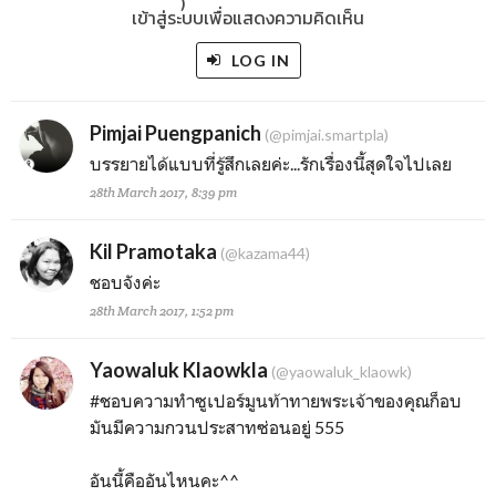
)
เข้าสู่ระบบเพื่อแสดงความคิดเห็น
LOG IN
Pimjai Puengpanich
(@pimjai.smartpla)
บรรยายได้แบบที่รู้สึกเลยค่ะ...รักเรื่องนี้สุดใจไปเลย
28th March 2017, 8:39 pm
Kil Pramotaka
(@kazama44)
ชอบจังค่ะ
28th March 2017, 1:52 pm
Yaowaluk Klaowkla
(@yaowaluk_klaowk)
#ชอบความทำซูเปอร์มูนท้าทายพระเจ้าของคุณก็อบ
มันมีความกวนประสาทซ่อนอยู่ 555
อันนี้คืออันไหนคะ^^