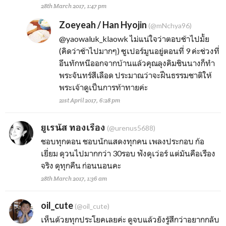
28th March 2017, 1:47 pm
Zoeyeah / Han Hyojin
(@mNchya96)
@yaowaluk_klaowk
ไม่แน่ใจว่าตอบช้าไปมั้ย
(คิดว่าช้าไปมากๆ) ซูเปอร์มูนอยู่ตอนที่ 9 ค่ะช่วงที่
อึนทักหนีออกจากบ้านแล้วคุณลุงคิมชินนางก็ทำ
พระจันทร์สีเลือด ประมาณว่าจะฝืนธรรมชาติให้
พระเจ้าดูเป็นการท้าทายค่ะ
21st April 2017, 6:28 pm
ยูเรนัส ทองเรือง
(@urenus5688)
ชอบทุกตอน ชอบนักแสดงทุกคน เพลงประกอบ ก้อ
เยี่ยม ดุวนไปมากกว่า 30รอบ ฟังดุเว่อร์ แต่มันคือเรือง
จริง ดุทุกคืน ก่อนนอนคะ
28th March 2017, 1:36 am
oil_cute
(@oil_cute)
เห็นด้วยทุกประโยคเลยค่ะ ดูจบแล้วยังรู้สึกว่าอยากกลับ