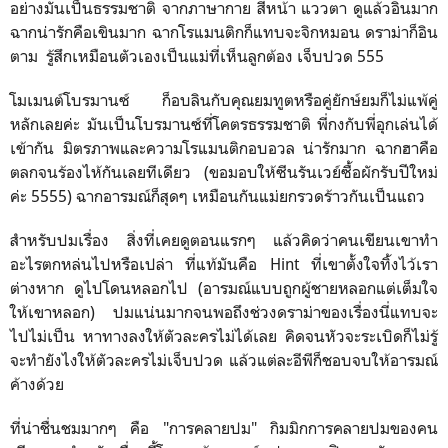
อย่างมันเป็นธรรมชาติ จากภาษากาย สีหน้า แววตา ดูแล้วอินมาก
ฉากน่ารักคือเขินมาก ฉากโรแมนติกก็แทบจะจิกหมอน ดราม่าก็อิน
ตาม รู้สึกเหมือนตัวเองเป็นแม่ที่เห็นลูกต้อง เจ็บปวด 555
โมเมนต์โบรมานซ์ ก็อบลินกับคุณยมทูตหรือคู่ยักษ์ยมก็ไม่แพ้คู่
หลักเลยค่ะ มันเป็นโบรมานซ์ที่โคตรธรรมชาติ พี่กงกับพี่อุกเล่นได้
เข้ากัน มิตรภาพและความโรแมนติกอบอวล น่ารักมาก ฉากฮาคือ
ตลกจนร้องไห้กันเลยทีเดียว (ขอมอบให้ซีนรันเวย์ซื้อผักรับปีใหม่
ค่ะ 5555) ฉากอารมณ์ก็สุดๆ เหมือนกันแม่ยกรวดร้าวกันเป็นแถว
สำหรับปมเรื่อง สิ่งที่เคยดูตอนแรกๆ แล้วคิดว่าคนเขียนเขาทำ
อะไรตกหล่นไปหรือเปล่า ที่แท้มันคือ Hint ที่เขาตั้งใจทิ้งไว้เรา
ต่างหาก ดูไปโดนหลอกไป (อารมณ์แบบถูกผู้ชายหลอกแต่เต็มใจ
ให้เขาหลอก) ปมแน่นมากจนพอถึงช่วงดราม่าของเรื่องนี่แทบจะ
ไปไม่เป็น หาทางลงให้ตัวละครไม่ได้เลย คิดจนหัวจะระเบิดก็ไม่รู้
จะทำยังไงให้ตัวละครไม่เจ็บปวด แล้วแต่ละอีพีก็ชอบจบให้อารมณ์
ค้างด้วย
ที่น่าชื่นชมมากๆ คือ "การคลายปม" กิมมิกการคลายปมของคน