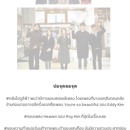
ปอจุดล
อจุด
#กลับไปดูอีพี 1 พบว่ามีการแอบสปอยล์เพลง โดยเพลงที่นางเอกฮัมตอนกลับ
บ้านก่อนเจออาจอชีครั้งแรกคือเพลง You're so beautiful ของ Eddy Kim
#ชอบเพลง Heaven ของ Roy Kim ที่สุดในเรื่องเลย
#ชอบความทำซูเปอร์มูนท้าทายพระเจ้าของคุณก็อบ มันมีความกวนประสาทซ่อน