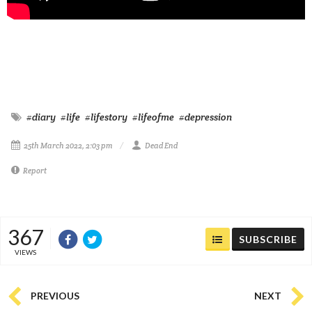
#diary
#life
#lifestory
#lifeofme
#depression
25th March 2022, 2:03 pm
Dead End
Report
367
SUBSCRIBE
VIEWS
PREVIOUS
NEXT