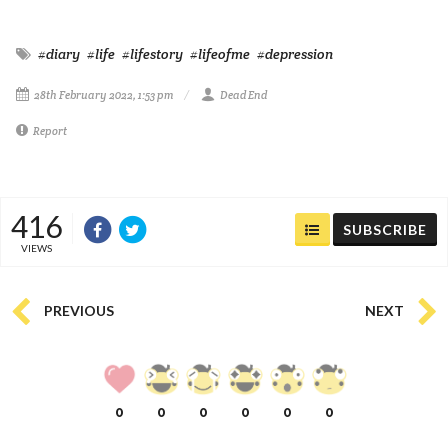
#diary
#life
#lifestory
#lifeofme
#depression
28th February 2022, 1:53 pm
Dead End
Report
416
SUBSCRIBE
VIEWS
PREVIOUS
NEXT
0
0
0
0
0
0