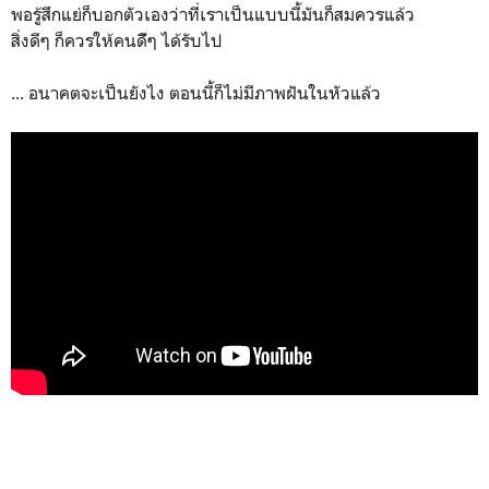
พอรู้สึกแย่ก็บอกตัวเองว่าที่เราเป็นแบบนี้มันก็สมควรแล้ว
สิ่งดีๆ ก็ควรให้คนดีัๆ ได้รับไป
... อนาคตจะเป็นยังไง ตอนนี้ก็ไม่มีภาพฝันในหัวแล้ว