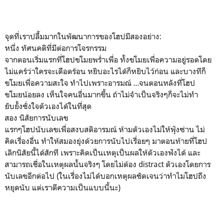
จุดที่เราปลื้มมากในพัฒนาการของโฮปมีสองอย่าง:
หนึ่ง ทัศนคติที่มีต่อการโจรกรรม
จากตอนเริ่มแรกที่โฮปขโมยพร่ำเพื่อ ทั้งขโมยเพื่อความอยู่รอดโดย
ไม่แคร์ว่าใครจะเดือดร้อน หยิบอะไรได้ก็หยิบไว้ก่อน และบางทีก็
ขโมยเพื่อความสะใจ ทำไปเพราะอารมณ์ ...จนตอนหลังที่โฮป
ขโมยน้อยลง เห็นใจคนอื่นมากขึ้น ถ้าไม่จำเป็นจริงๆก็จะไม่ทำ
ยับยั้งชั่งใจตัวเองได้ในที่สุด
สอง นิสัยการนับเลข
แรกๆโฮปนับเลขเพื่อสงบสติอารมณ์ ห้ามตัวเองไม่ให้ฟุ้งซ่าน ไม่
คิดเรื่องอื่น ทำให้สมองยุ่งด้วยการนับไปเรื่อยๆ มาตอนท้ายที่โฮป
เลิกนิสัยนี้ได้สักที เพราะคิดเป็นเหตุเป็นผลให้ตัวเองฟังได้ และ
สามารถเชื่อในเหตุผลนั้นจริงๆ โดยไม่ต้อง distract ตัวเองโดยการ
นับเลขอีกต่อไป (ในเรื่องไม่ได้บอกเหตุผลชัดเจนว่าทำไมโฮปถึง
หยุดนับ แต่เราตีความเป็นแบบนี้นะ)