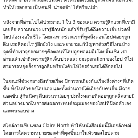
ทำให้เธอกลายเป็นคนที่ 'น่าจดจำ' ได้หรือเปล่า
หลังจากที่อ่านไปได้ประมาณ 1 ใน 3 ของเล่ม ความรู้สึกแรกที่เรามี
เลยคือ ความหน่วง เรารู้สึกหนัก แล้วก็รับรู้ได้ถึงความเจ็บปวดที่
โฮปต้องเจอในชีวิต โดยเฉพาะช่วงแรกที่พูดถึงตอนโฮปค่อยๆถูก
ลืม เธอคิดอะไร รู้สึกยังไง และพยายามแก้ปัญหาด้วยวิธีไหนบ้าง
จุดที่ทำเราจุกอกมากๆคือตอนที่โฮปถูกพ่อแม่ลืมโดยสิ้นเชิง เรา
อ่านแล้วเข้าถึงความรู้สึกเจ็บปวดและ desperation ของโฮป ที่ไม่
สามารถหยุดยั้งการถูกลืมหรือบังคับให้ใครจำเธอได้อีกต่อไป
ในขณะที่ช่วงกลางถึงท้ายเรื่อง มีการถกเถียงกันเรื่องสิ่งต่างๆที่เกิด
ขึ้น ทั้งในหัวของโฮปเอง และทั้งผ่านการโต้เถียงกับคนอื่น มีฉาก
แอคชั่น สู้กันนิดๆ สืบสวนหน่อยๆ ปมทั้งหลายที่ค่อยๆถูกคลี่คลายมี
ส่วนอย่างมากในการส่งผลกระทบต่อมุมมองของโฮปที่มีต่อตัวเอง
และคนรอบข้าง
สไตล์การเขียนของ Claire North ทำให้หนังสือเล่มนี้มีเอกลักษณ์
โดยการใส่ความหมายของคำที่ผุดขึ้นมาในหัวของโฮปตาม