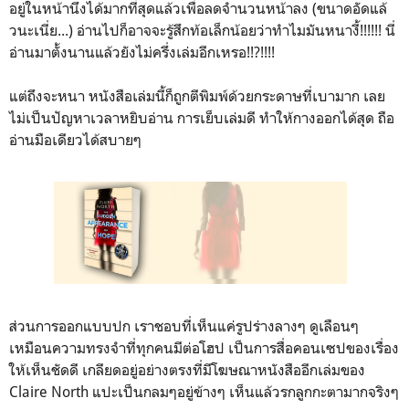
อยู่ในหน้านึงได้มากที่สุดแล้วเพื่อลดจำนวนหน้าลง (ขนาดอัดแล้
วนะเนี่ย...) อ่านไปก็อาจจะรู้สึกท้อเล็กน้อยว่าทำไมมันหนางี้!!!!!! นี่
อ่านมาตั้งนานแล้วยังไม่ครึ่งเล่มอีกเหรอ!!?!!!!
แต่ถึงจะหนา หนังสือเล่มนี้ก็ถูกตีพิมพ์ด้วยกระดาษที่เบามาก เลย
ไม่เป็นปัญหาเวลาหยิบอ่าน การเย็บเล่มดี ทำให้กางออกได้สุด ถือ
อ่านมือเดียวได้สบายๆ
ส่วนการออกแบบปก เราชอบที่เห็นแค่รูปร่างลางๆ ดูเลือนๆ
เหมือนความทรงจำที่ทุกคนมีต่อโฮป เป็นการสื่อคอนเซปของเรื่อง
ให้เห็นชัดดี เกลียดอยู่อย่างตรงที่มีโฆษณาหนังสืออีกเล่มของ
Claire North แปะเป็นกลมๆอยู่ข้างๆ เห็นแล้วรกลูกกะตามากจริงๆ