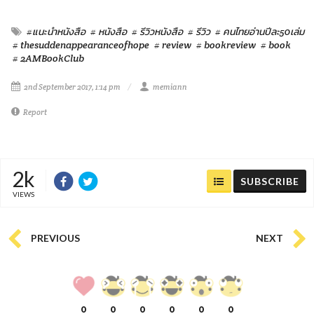
#แนะนำหนังสือ
# หนังสือ
# รีวิวหนังสือ
# รีวิว
# คนไทยอ่านปีละ50เล่ม
# thesuddenappearanceofhope
# review
# bookreview
# book
# 2AMBookClub
2nd September 2017, 1:14 pm
memiann
Report
2k
SUBSCRIBE
VIEWS
PREVIOUS
NEXT
0
0
0
0
0
0