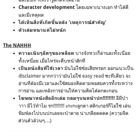
โดยเฉพาะนางเอก ทำได้ดี
Character development
และมีเหตุผล
ได้เห็นสิ่งที่เกิดขึ้นหลัง 'เหตุการณ์สำคัญ'
ตัวเล่มหนาแต่ไม่หนัก
The NAHHH
บางจังหวะก็อ่านละทั้งเนือย
ความเนิบๆอืดๆของพล็อต
ทั้งเหนื่อย เมื่อไหร่จะคืบหน้าสักที
มันไม่ใช่ข้อเสียหรอก ออกแนวเป็น
เป็นหนังสือที่ใช้เวลา
disclaimer มากกว่าว่ามันไม่ใช่ easy read ซะทีเดียว จะ
อ่านทีต้องมีเวลาและใช้สมองคิดตามพอสมควรทั้งระหว่าง
การอ่าน และหลังการอ่านให้ความคิดได้ตกตะกอน
อีผีบ้า
โฆษณาหนังสืออีกเล่ม กลมๆบนหน้าปก!!!!!!!!
าาา มีไว้ทำไม รก!!!!!!!!! เกะกะลูกตา สติกเกอร์ก็ไม่ใช่ เล่น
พิมพ์ลงไปบนปกเลยจะบ้าตาย น่าเกลียดดดด (ความจิต
ส่วนตัวล้วนๆ....)