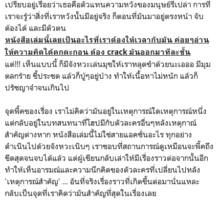
เปรียบอยู่เรื่อยว่าเธอคือตัวแทนความหวังของมนุษย์รึเปล่า การที่
เราจะรู้ว่าสิ่งที่เราหวังนั้นมีอยู่จริง ก็ตอนที่มันมาอยู่ตรงหน้า จับ
ต้องได้ และมีตัวตน
หนังสือเล่มนี้เลยเป็นอะไรที่เราต้องให้เวลากับมัน ค่อยๆอ่าน
ให้ความคิดได้ตกตะกอน ต้อง crack มันออกมาทีละชั้น
แต่!!! เห็นแบบนี้ ก็มีจังหวะเล่นมุขให้เราหลุดขำด้วยนะเอออ มีมุม
ตลกร้าย ขี้ประชด แล้วก็บู้ๆอยู่บ้าง ทำให้เนื้อหาไม่หนัก แล้วก็
ปรัชญาจ๋าจนเกินไป
จุดพี้คของเรื่อง เราไม่คิดว่ามันอยู่ในเหตุการณ์ใดเหตุการณ์หนึ่ง
แต่กลับอยู่ในบทสนทนาที่โฮปมีกับตัวละครอื่นๆหลังเหตุกาณ์
สำคัญต่างหาก หนังสือเล่มนี้ไม่ใช่สายแอคชั่นอะไร ทุกอย่าง
ดำเนินไปด้วยจังหวะเนิบๆ เราชอบที่สถานการณ์ดูเหมือนจะพี้คถึง
ขีดสุดจนจบได้แล้ว แต่ผู้เขียนกลับเล่าให้มีเรื่องราวต่อจากนั้นอีก
ทำให้เห็นอารมณ์และความนึกคิดของตัวละครที่เปลี่ยนไปหลัง
'เหตุการณ์สำคัญ' ... อันที่จริงเรื่องราวที่เกิดขึ้นต่อมานั่นแหละ
กลับเป็นจุดที่เราคิดว่ามันสำคัญที่สุดในเรื่องเลย