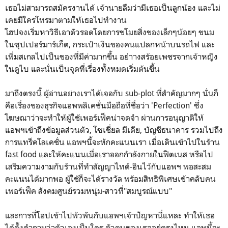
เธอไม่สามารถสมัครงานได้ เจ้านายลืมว่ามีเธอเป็นลูกน้อง และไม่
เคยมีใครโทรมาตามให้เธอไปทำงาน
โฮปจงเริ่มหาวิธีเอาตัวรอดโดยการขโมยสิ่งของเล็กๆน้อยๆ ขนม
ในซุปเปอร์มาร์เก็ต, กระเป๋าเงินของคนแปลกหน้าบนรถไฟ และ
เพิ่มสเกลไปเป็นของที่มีค่ามากขึ้น อย่าางสร้อยเพชรจากเจ้าหญิง
ในดูไบ และนั่นเป็นจุดที่เรื่องทั้งหมดเริ่มต้นขึ้น
มาถึงตรงนี้ ผู้อ่านอย่างเราได้เจอกับ sub-plot ที่สำคัญมากๆ นั่นก็
คือเรื่องของธุรกิจแอพพลิเคชั่นมือถือที่ชื่อว่า 'Perfection' ซึ่ง
โฆษณาว่าจะทำให้ผู้ใช้เพอร์เฟ็คน่าจดจำ ผ่านการอนุญาติให้
แอพฯเข้าถึงข้อมูลส่วนตัว, โซเชี่ยล มีเดีย, บัญชีธนาคาร รวมไปถึง
การแทร็คโลเคชั่น แอพฯนี้จะหักคะแนนเรา เมื่อเดินเข้าไปในร้าน
fast food และให้คะแนนเมื่อเราออกกำลังกายในฟิตเนส หรือไป
เสริมความงามกับร้านที่ทำสัญญาไทด์-อินไว้กับแอพฯ พอสะสม
คะแนนได้มากพอ ผู้ใช้ก็จะได้รางวัล พร้อมสิทธิพิเศษเข้าคลับคน
เพอร์เฟ็ค สังคมศูนย์รวมหนุ่ม-สาวที่"สมบูรณ์แบบ"
และการที่โฮปเข้าไปพัวพันกับแอพฯเจ้าปัญหานี่แหละ ทำให้เธอ
ได้ตั้งคำถามว่าตัวเองเป็นใคร ตัวตนของเธออยู่ตรงไหน แอพนี้จะ