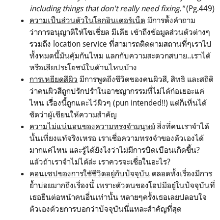
including things that don't really need fixing."
(Pg.449)
ความเป็นส่วนตัวในโลกอินเตอร์เน็ต
มีการตั้งคำถาม
ว่าการอนุญาติให้โซเชี่ยล มีเดีย เข้าถึงข้อมูลส่วนตัวต่างๆ
รวมถึง location service ที่สามารถติดตามสถานที่ๆเราไป
ทั้งหมดนี้มันคุ้มกันไหม แลกกับความสะดวกสบาย..เราได้
หรือเสียประโยชน์ในด้านไหนบ้าง
การเหยียดสีผิว
มีการพูดถึงชีวิตของคนผิวสี, สิทธิ และสถิติ
ว่าคนผิวสีถูกปรักปรำในอาชญากรรมที่ไม่ได้ก่อเยอะแค่
ไหน เรื่ืองนี้ถูกแตะไว้ผิวๆ (pun intended!!) แต่ก็เห็นได้
ชัดว่าผู้เขียนให้ความสำคัญ
ความไม่แน่นอนของความทรงจำมนุษย์
สิ่งที่คนเราจำได้
นั้นเที่ยงแท้จริงเหรอ เราเชื่อความทรงจำของตัวเองได้
มากแค่ไหน และรู้ได้ยังไงว่าไม่มีการบิดเบือนเกิดขึ้น?
แล้วถ้าเราจำไม่ได้ล่ะ เราควรจะเชื่อในอะไร?
คอนเซปของการใช้ชีวิตอยู่กับปัจจุบัน
ตลอดทั้งเรื่องมีการ
ย้ำบ่อยมากถึงเรื่องนี้ เพราะตัวตนของโฮปมีอยู่ในปัจจุบันที่
เธอยืนต่อหน้าคนอื่นเท่านั้น หลายๆครั้งเธอเลยปลอบใจ
ตัวเองด้วยการบอกว่าปัจจุบันนี่แหละสำคัญที่สุด