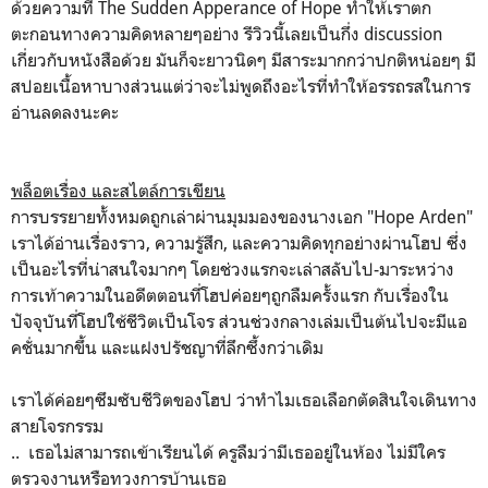
ด้วยความที่ The Sudden Apperance of Hope ทำให้เราตก
ตะกอนทางความคิดหลายๆอย่าง รีวิวนี้เลยเป็นกึ่ง discussion
เกี่ยวกับหนังสือด้วย มันก็จะยาวนิดๆ มีสาระมากกว่าปกติหน่อยๆ มี
สปอยเนื้อหาบางส่วนแต่ว่าจะไม่พูดถึงอะไรที่ทำให้อรรถรสในการ
อ่านลดลงนะคะ
พล็อตเรื่อง และสไตล์การเขียน
การบรรยายทั้งหมดถูกเล่าผ่านมุมมองของนางเอก "Hope Arden"
เราได้อ่านเรื่องราว, ความรู้สึก, และความคิดทุกอย่างผ่านโฮป ซึ่ง
เป็นอะไรที่น่าสนใจมากๆ โดยช่วงแรกจะเล่าสลับไป-มาระหว่าง
การเท้าความในอดีตตอนที่โฮปค่อยๆถูกลืมครั้งแรก กับเรื่องใน
ปัจจุบันที่โฮปใช้ชีวิตเป็นโจร ส่วนช่วงกลางเล่มเป็นต้นไปจะมีแอ
คชั่นมากขึ้น และแฝงปรัชญาที่ลึกซึ้งกว่าเดิม
เราได้ค่อยๆซึมซับชีวิตของโฮป ว่าทำไมเธอเลือกตัดสินใจเดินทาง
สายโจรกรรม
.. เธอไม่สามารถเข้าเรียนได้ ครูลืมว่ามีเธออยู่ในห้อง ไม่มีใคร
ตรวจงานหรือทวงการบ้านเธอ