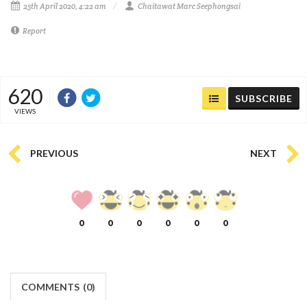
25th April 2020, 4:22 am
Chaitawat Marc Seephongsai
Report
620
SUBSCRIBE
VIEWS
PREVIOUS
NEXT
0
0
0
0
0
0
COMMENTS
(
0)