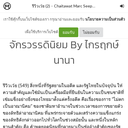
รีวิวเว้ย (2)
–
Chaitawat Marc Seephongsai
เราใช้คุ๊กกี้บนเว็บไซต์ของเรา กรุณาอ่านและยอมรับ
นโยบายความเป็นส่วนตัว
สยามรัฐท่ามกลาง
เพื่อใช้บริการเว็บไซต์
ยอมรับ
ไม่ยอมรับ
จักรวรรดินิยม By ไกรฤกษ์
นานา
รีวิวเว้ย (549) สิ่งหนึ่งที่รัฐสยามในอดีต และรัฐไทยในปัจจุบัน ให้
ความสำคัญและใช้มันเป็นเครื่อลมือที่ยืนยันในความเป็นชนชาติที่
เข้มแข็งอย่างยิ่งของไทยมาตั้งแต่ครั้งอดีต คือเรื่องของการ "ไม่ตก
เป็นอาณานิคม" ของชาติมหาอำนาจในช่วงเวลาของการขยายตัว
ของลัทธิล่าอาณานิคม ที่แพร่กระจายตัวและสร้างความแข็งแกร่ง
ของลัทธิดังกล่าวออกไปทั่วโลกในช่วงสมัยนั้น และหนึ่งในหลัก
ฐานสำคัญ คือ คำพูดยอดนิยมที่กลายมาเป็นข้ออ้างสำคัญของรัฐ