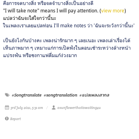
คือการจดบางสิ่ง หรือจดจำบางสิ่งเป็นอย่างดี
"I will take note" means I will pay attention. (
view more
)
แปลว่าฉันจะใส่ใจกว่านี้นะ
ในเพลงเราเลยแปลท่อน I'll make notes ว่า 'ฉันจะระวังกว่านี้นะ'
เป็นยังไงกันบ้างคะ เพลงน่ารักมาก ๆ เลยเนอะ เพลงเล่าเรื่องได้
เห็นภาพมาก ๆ เหมาะแก่การเปิดฟังในตอนเช้าระหว่างล้างหน้า
แปรงฟัน หรือชงกาแฟดื่มแก้ง่วงมาก
#Songtranslate
#songtranslation
#แปลเพลงสากล
3rd July 2021, 5:31 am
asunflowerthatiswaiting4u
Report