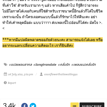
ที่เค้า'ใช่' สำหรับเรามาก ๆ แล้ว หากเสียเค้าไป ก็รู้สึกว่าอาจจะ
ไม่มีโอกาสได้เจอกับคนที่ใช่สำหรับเราขนาดนี้อีกแล้วก็ได้ในชีวิต
เพราะฉะนั้น ถ้าใครเจอคนแบบนี้แล้วก็รักษาไว้ให้ดีนะคะ อย่า
ทำให้เค้าหลุดมือล่ะ แบบว่าาาา ส่งเพลงนี้ไปอ้อนก็ได้ค่ะ มัดใจ >.
<
***หากมีแปลผิดพลาดขออภัยด้วยนะคะ สามารถแจ้งได้เลย หรือ
อยากจะแลกเปลี่ยนความคิดอะไร เราก็ยินดีค่ะ
#แปลเพลงสากล
#Songtranslate
#คลั่งรัก
#เพลงแนวคลั่งรัก
1st July 2021, 5:02 pm
asunflowerthatiswaiting4u
Report
3.4k
SUBSCRIBE