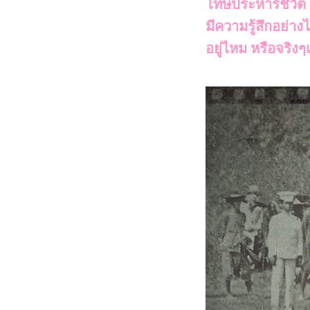
โทษประหารชีวิต (ซึ
มีความรู้สึกอย่า
อยู่ไหม หรือจริงๆ