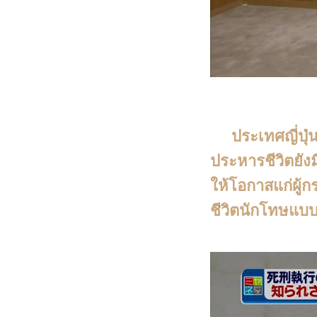
ประเทศญี่ปุ่นเ
ประหารชีวิตยัง
ให้โอกาสแก่ผู้
ชีวิตนักโทษแ