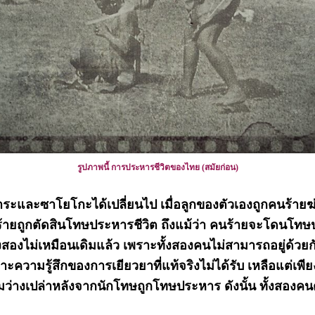
รูปภาพนี้ การประหารชีวิตของไทย (สมัยก่อน)
ละซาโยโกะได้เปลี่ยนไป เมื่อลูกของตัวเองถูกคนร้ายฆ่า แ
คนร้ายถูกตัดสินโทษประหารชีวิต ถึงแม้ว่า คนร้ายจะโดนโทษ
้งสองไม่เหมือนเดิมแล้ว เพราะทั้งสองคนไม่สามารถอยู่ด้วย
ะความรู้สึกของการเยียวยาที่แท้จริงไม่ได้รับ เหลือแต่เพีย
่างเปล่าหลังจากนักโทษถูกโทษประหาร ดังนั้น ทั้งสองคน