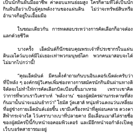
เป็นนักกินฝันมืออาชีพ ค่าตอบแทนย่อมสูง ใครก็ตามที่ได้เป็นนัก
กินฝันถือว่าเป็นผู้คุมพลังงานของแผ่นดิน ไม่ว่าจะทรัพย์สินหรือ
อำนาจก็อยู่ในเอื้อมมือ
ในขณะเดียวกัน การทดสอบระหว่างการคัดเลือกก็อาจต้อง
แลกด้วยชีวิต
บางครั้ง เอ็ดมันด์ก็นึกขอบคุณพระเจ้าที่ประชากรในแผ่น
ดินเมโดว์แบงค์มีไม่เยอะเท่าพวกมนุษย์โลก พวกคนมาสอบจะได้
ไม่มากไปกว่านี้!
“คุณเอ็ดมันด์ มีคนตั้งคำถามกันบนอินเตอร์เน็ตล่ะครับว่า
ที่ปีหลัง ๆ องค์กรผู้วิเศษเพิ่มช่องทางการสมัครนักกินฝันผ่านทางดิ
จิตัลจะไม่ทำให้การคัดเลือกบิดเบือนขึ้นมาเหรอ เพราะเขาคิด
ว่าการที่พวกเราวิเคราะห์ ‘พลังงาน’ ของผู้สมัครผ่านกระดาษที่ส่ง
กันมานั้นน่าจะแม่นยำกว่า” โธมัส วู้ดเฮาส์ หนุ่มหัวแดงแว่นเหลี่ยม
ที่อยู่ข้างกายเอ็ดมันด์เอ่ยขึ้น เขามีเครื่องหน้าที่ดูผ่อนคลาย ดวงตา
สีฟ้ากระจ่างใส ไว้เคราบางเบาที่ปลายคาง มือเลื่อนเมาส์ไล่รายชื่อ
ของผู้สมัครปีนี้กับหน้าจอคอมพิวเตอร์ และมีอีกหน้าจอกำลังเปิดดู
เว็บบอร์ดสาธารณะอยู่