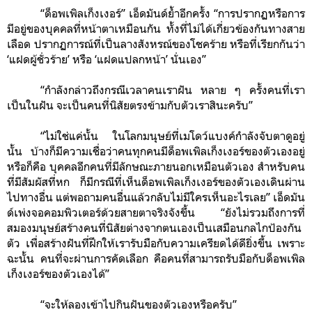
“ด็อพเพิลเก็งเงอร์” เอ็ดมันด์ย้ำอีกครั้ง “การปรากฏหรือการ
มีอยู่ของบุคคลที่หน้าตาเหมือนกัน ทั้งที่ไม่ได้เกี่ยวข้องกันทางสาย
เลือด ปรากฏการณ์ที่เป็นลางสังหรณ์ของโชคร้าย หรือที่เรียกกันว่า
‘แฝดผู้ชั่วร้าย’ หรือ ‘แฝดแปลกหน้า’ นั่นเอง”
“กำลังกล่าวถึงกรณีเวลาคนเราฝัน หลาย ๆ ครั้งคนที่เรา
เป็นในฝัน จะเป็นคนที่นิสัยตรงข้ามกับตัวเราสินะครับ”
“ไม่ใช่แค่นั้น ในโลกมนุษย์ที่เมโดว์แบงค์กำลังจับตาดูอยู่
นั้น บ้างก็มีความเชื่อว่าคนทุกคนมีด็อพเพิลเก็งเงอร์ของตัวเองอยู่
หรือก็คือ บุคคลอีกคนที่มีลักษณะภายนอกเหมือนตัวเอง สำหรับคน
ที่มีสัมผัสที่หก ก็มีกรณีที่เห็นด็อพเพิลเก็งเงอร์ของตัวเองเดินผ่าน
ไปทางอื่น แต่พอถามคนอื่นแล้วกลับไม่มีใครเห็นอะไรเลย” เอ็ดมัน
ด์เพ่งจอคอมพิวเตอร์ด้วยสายตาจริงจังขึ้น “ยังไม่รวมถึงการที่
สมองมนุษย์สร้างคนที่นิสัยต่างจากตนเองเป็นเสมือนกลไกป้องกัน
ตัว เพื่อสร้างฝันที่ฝึกให้เรารับมือกับความเครียดได้ดียิ่งขึ้น เพราะ
ฉะนั้น คนที่จะผ่านการคัดเลือก คือคนที่สามารถรับมือกับด็อพเพิล
เก็งเงอร์ของตัวเองได้”
“จะให้ลองเข้าไปกินฝันของตัวเองหรือครับ”