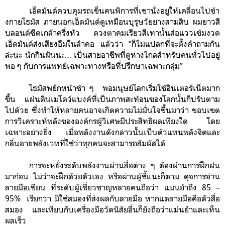
เอ็ดมันด์ควบคุมรถเข็นคนพิการที่เขานั่งอยู่ให้เคลื่อนไปข้า
งกายโธมัส ภายนอกเอ็ดมันด์ดูเหมือนบุรุษวัยย่างสามสิบ ผมยาวสี
บลอนด์ซีดเกล้าครึ่งหัว ดวงตาคมเรียวสีเทานั้นส่อแววเข้มงวด
เอ็ดมันด์ส่งเสียงอืมในลำคอ แล้วว่า “ก็ไม่แปลกที่จะตั้งคำถามกัน
ล่ะนะ นักกินฝันน่ะ… เป็นสายอาชีพที่ดูห่างไกลสำหรับคนทั่วไปอยู่
พอ ๆ กับการแพทย์เฉพาะทางหรือที่ปรึกษาเฉพาะกลุ่ม”
โธมัสพยักหน้าช้า ๆ พอมนุษย์โลกเริ่มใช้อินเตอร์เน็ตมาก
ขึ้น แผ่นดินเมโดว์แบงค์ที่เป็นภาพสะท้อนของโลกนั้นก็ปรับตาม
ไปด้วย ซึ่งทำให้หลายคนอาจเกิดความไม่มั่นใจขึ้นมาว่า ขอบเขต
การวิเคราะห์พลังขององค์กรผู้วิเศษมีประสิทธิผลเพียงใด โดย
เฉพาะอย่างยิ่ง เมื่อพลังงานดังกล่าวนั้นเป็นตัวแทนพลังจิตและ
กลิ่นอายพลังเวทที่ใช่ว่าทุกคนจะสามารถสัมผัสได้
การจะหยั่งระดับพลังงานผ่านสื่อต่าง ๆ ต้องผ่านการฝึกฝน
มาก่อน ไม่ว่าจะฝึกด้วยตัวเอง หรือผ่านผู้ชี้แนะก็ตาม ดุจการอ่าน
ลายมือเขียน ที่ระดับผู้เชี่ยวชาญหลายคนถือว่า แม่นยำถึง 85 –
95% เรียกว่า มิใช่สมองที่ส่งผลกับลายมือ หากแต่ลายมือคือตัวสื่อ
สมอง และเทียบกับเครื่องมือวัดนิสัยอื่นก็ยังถือว่าแม่นยำและเห็น
ผลเร็ว