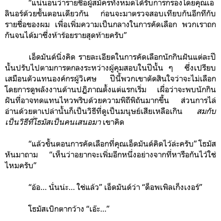
“แน่นอนว่ารายชื่อผู้สมัครทั้งหมดได้รับการกรองโดยคุณเอ
ลินอร์ด้วยขั้นตอนเดียวกัน ก่อนจะมาตรวจสอบเทียบกันอีกทีกับ
รายชื่อของผม เพื่อเพิ่มความเป็นกลางในการคัดเลือก พวกเราถก
กันจนได้มาซึ่งห้าร้อยรายสุดท้ายครับ”
เอ็ดมันด์นิ่งคิด รายละเอียดในการคัดเลือกนักกินฝันแต่ละปี
นั้นปรับไปตามการตกลงระหว่างผู้คุมสอบในปีนั้น ๆ ซึ่งเปรียบ
เสมือนตัวแทนองค์กรผู้วิเศษ ปีนี้พวกเขาตัดสินใจว่าจะไม่เลือก
โดยการดูพลังงานด้านปฏิภาณตั้งแต่แรกเริ่ม เผื่อว่าจะพบนักกิน
ฝันที่อาจทดแทนไหวพริบด้วยความพิถีพิถันมากขึ้น ส่วนการไล่
อ่านด้วยตาเปล่านั้นก็เป็นวิธีที่ดูเป็น
มนุษย์
เสียเหลือเกิน
สมกับ
เป็นวิธีที่โธมัสเป็นคนเสนอมา
เขาคิด
“แล้วขั้นตอนการคัดเลือกที่คุณเอ็ดมันด์คิดไว้ล่ะครับ” โธมัส
หันมาถาม “เห็นว่าอยากจะเพิ่มอีกหนึ่งอย่างจากที่หารือกันไว้ใช่
ไหมครับ”
“อ้อ… นั่นน่ะ… ใช่แล้ว” เอ็ดมันด์ว่า “ด็อพเพิลเก็งเงอร์”
โธมัสเบิกตากว้าง “เอ๊ะ…”