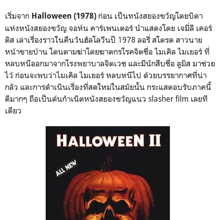
เริ่มจาก
ก่อน เป็นหนังสยองขวัญโดยบิดา
Halloween (1978)
แห่งหนังสยองขวัญ จอห์น คาร์เพนเตอร์ นำแสดงโดย เจมี่ลี เคอร์
ติส เล่าเรื่องราวในคืนวันฮัลโลวีนปี 1978 ลอรี่ สโตรด สาวนาย
หน้าขายบ้าน โดนตามฆ่าโดยฆาตกรโรคจิตชื่อ ไมเคิล ไมเยอร์ ที่
หลบหนีออกมาจากโรงพยาบาลจิตเวช และมีนักสืบชื่อ ลูมิส มาช่วย
ไว้ ก่อนจะพบว่าไมเคิล ไมเยอร์ หลบหนีไป ด้วยบรรยากาศที่น่า
กลัว และการดำเนินเรื่องที่สดใหม่ในสมัยนั้น
กระแสตอบรับภาคนี้
ดีมากๆ ถือ
เป็นต้นกำเนิดหนังสยองขวัญแนว slasher film เลยที
เดียว