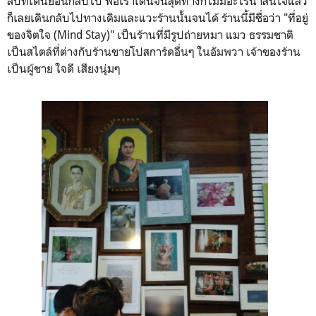
ลับที่เดินย้อนกลับไป พอเราเดินจนสุดทางก็ไม่มีอะไรน่าสนใจแล้ว
ก็เลยเดินกลับไปทางเดิมและแวะร้านนั้นจนได้ ร้านนี้มีชื่อว่า "ที่อยู่
ของจิตใจ (Mind Stay)" เป็นร้านที่มีรูปถ่ายหมา แมว ธรรมชาติ
เป็นสไตล์ที่ต่างกับร้านขายโปสการ์ดอื่นๆ ในอัมพวา เจ้าของร้าน
เป็นผู้ชาย ใจดี เสียงนุ่มๆ