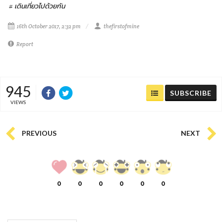
# เดินเที่ยวไปด้วยกัน
16th October 2017, 2:32 pm
thefirstofmine
Report
945
SUBSCRIBE
VIEWS
PREVIOUS
NEXT
0
0
0
0
0
0