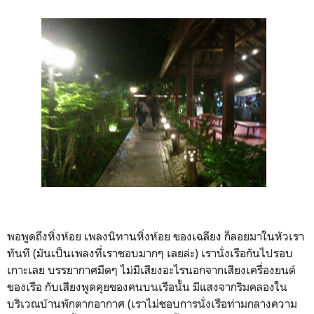
พอพูดถึงหิ่งห้อย เพลงนิทานหิ่งห้อย ของเฉลียง ก็ลอยมาในหัวเรา
ทันที (มันเป็นเพลงที่เราชอบมากๆ เลยล่ะ) เรานั่งเรือกันไปรอบ
เกาะเลย บรรยากาศมืดๆ ไม่มีเสียงอะไรนอกจากเสียงเครื่องยนต์
ของเรือ กับเสียงพูดคุยของคนบนเรือนั้น มีแสงจากริมคลองใน
บริเวณบ้านพักตากอากาศ (เราไม่ชอบการนั่งเรือท่ามกลางความ