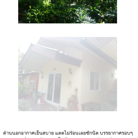
ด้านนอกอากาศเย็นสบาย แดดไม่ร้อนเลยซักนิด บรรยากาศรอบๆ