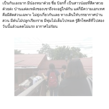
เป็นกันเองมาก มีน้องหมาด้วย ชื่อ ป๊อกกี้ เป็นสาวน้อยที่สีตาสวย
ด้วยล่ะ บ้านแต่ละหลังของเขาถึงจะอยู่ใกล้กัน แต่ก็มีความเอกเทศ
คือมีสัดส่วนเฉพาะ ไม่ยุ่งเกี่ยวกันเลย ทางเดินให้บรรยากาศบ้าน
สวน มีต้นไม้ปลูกเรียงราย มีพุ่มไม้เต็มไปหมด รู้สึกโชคดีที่ไปสอง
วันนี้แล้วแดดไม่แรง อากาศไม่ร้อน