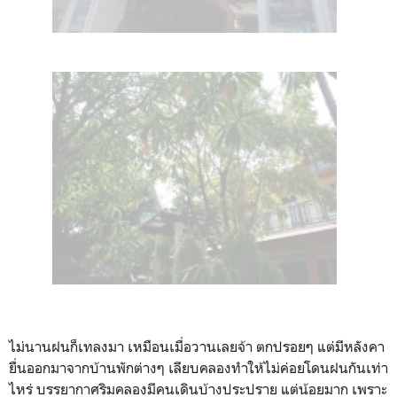
ไม่นานฝนก็เทลงมา เหมือนเมื่อวานเลยจ้า ตกปรอยๆ แต่มีหลังคา
ยื่นออกมาจากบ้านพักต่างๆ เลียบคลองทำให้ไม่ค่อยโดนฝนกันเท่า
ไหร่ บรรยากาศริมคลองมีคนเดินบ้างประปราย แต่น้อยมาก เพราะ