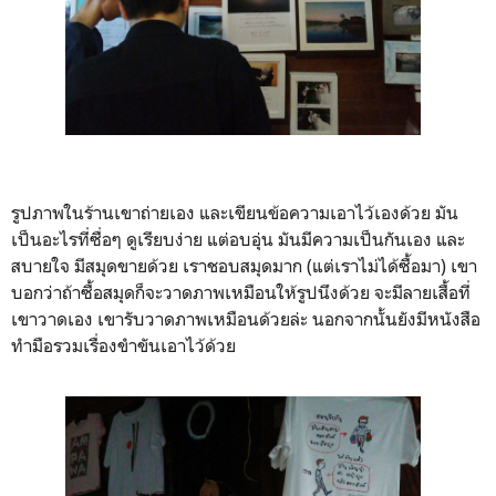
รูปภาพในร้านเขาถ่ายเอง และเขียนข้อความเอาไว้เองด้วย มัน
เป็นอะไรที่ซื่อๆ ดูเรียบง่าย แต่อบอุ่น มันมีความเป็นกันเอง และ
สบายใจ มีสมุดขายด้วย เราชอบสมุดมาก (แต่เราไม่ได้ซื้อมา) เขา
บอกว่าถ้าซื้อสมุดก็จะวาดภาพเหมือนให้รูปนึงด้วย จะมีลายเสื้อที่
เขาวาดเอง เขารับวาดภาพเหมือนด้วยล่ะ นอกจากนั้นยังมีหนังสือ
ทำมือรวมเรื่องขำขันเอาไว้ด้วย