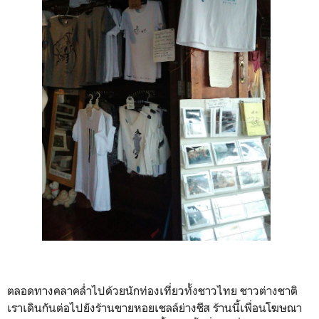
ตลอดทางคลาคล่ำไปด้วยนักท่องเที่ยวทั้งชาวไทย ชาวต่างชาติ
เราเดินกันต่อไปยังร้านขายหอยเชลล์ย่างชีส ร้านนี้เพื่อนโฆษณา