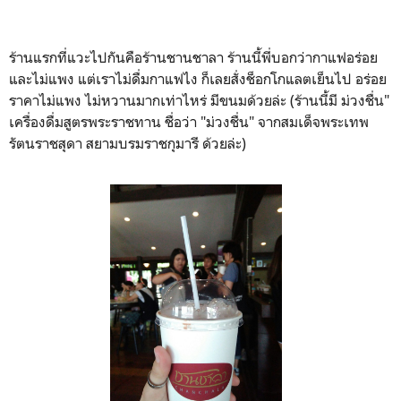
ร้านแรกที่แวะไปกันคือร้านชานชาลา ร้านนี้พี่บอกว่ากาแฟอร่อย
และไม่แพง แต่เราไม่ดื่มกาแฟไง ก็เลยสั่งช็อกโกแลตเย็นไป อร่อย
ราคาไม่แพง ไม่หวานมากเท่าไหร่ มีขนมด้วยล่ะ (ร้านนี้มี ม่วงชื่น"
เครื่องดื่มสูตรพระราชทาน ชื่อว่า "ม่วงชื่น" จากสมเด็จพระเทพ
รัตนราชสุดา สยามบรมราชกุมารี ด้วยล่ะ)