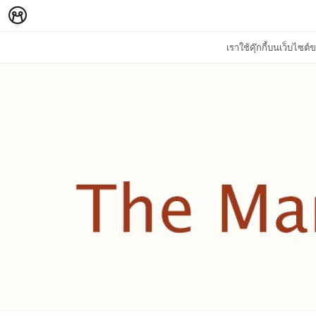
เราใช้คุ๊กกี้บนเว็บไซ