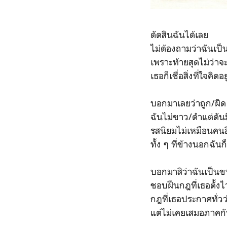
ตัดสินฉันได้เลย
ไม่ต้องถามว่าฉันเ
เพราะท้ายสุดไม่ว่าจ
เธอก็เชื่อสิ่งที่ใจคิดอยู
บอกมาเลยว่าถูก/ผิด
ฉันไม่ขาว/ดำแต่ดัน
รสนิยมไม่เหมือนคนอื
ทั้ง ๆ ที่ข้างนอกฉัน
บอกมาสิว่าฉันเป็น
ชอบฝืนกฎที่เธอตั้งไ
กฎที่เธอประกาศทั่วว
แต่ไม่เคยเสมอภาคกับ