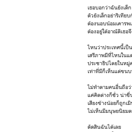
เธอบอกว่าฉันยังเด็ก
ตัวยังเล็กอย่าริเทียบ
ต้องนอบน้อมเคารพเธ
ต้องอยู่ใต้อาณัติเธอจ
ไหนว่าประเทศนี้เป็
เสรีภาพมีที่ไหนในแด
ประชาธิปไตยในหมู่
เท่าที่มีก็เห็นแต่ขน
ไม่ทำตามคนอื่นถือว่
แค่คิดต่างก็ชั่ว น่าข
เสียงข้างน้อยก็ถูกเม
ไม่เห็นมีมนุษยนิยมต
ตัดสินฉันได้เลย