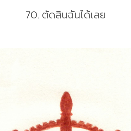
70. ตัดสินฉันได้เลย