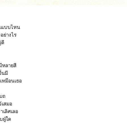
ป็นแบบไหน
ะอย่างไร
่ดี
มีหลายสี
่นมี
ก็เหมือนเธอ
ขบถ
ว้เสมอ
่าเลิศเลอ
ผู้ใด