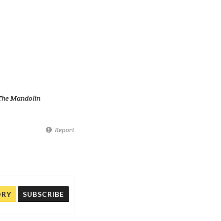
The Mandolin
Report
ORY
SUBSCRIBE