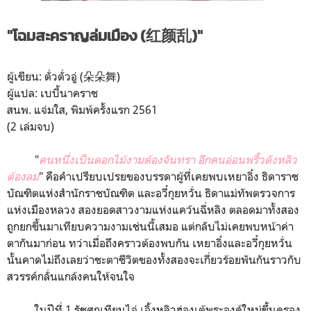
"โฉมสะคราญล่มเมือง (红颜乱)"
ผู้เขียน: ตั่วตั่วอู่ (朵朵舞)
ผู้แปล: เบบี้นาคราช
สนพ. แจ่มใส, พิมพ์ครั้งแรก 2561
(2 เล่มจบ)
"
คนหนึ่งเป็นดอกไม้งามต้องจันทรา อีกคนอ่อนพริ้วดังหลิว
ต้องล
ม
" คือคำเปรียบเปรยของบรรดาผู้ที่เคยพบเหยาอิ๋ง ธิดาราช
บัณฑิตแห่งสำนักราชบัณฑิต และอวี๋กุยหวั่น ธิดาแม่ทัพตรวจการ
แห่งเมืองหลวง สองยอดสาวงามแห่งแคว้นฉี่หลิง ตลอดมาทั้งสอง
ถูกยกขึ้นมาเทียบความงามเช่นนี้เสมอ แต่กลับไม่เคยพบหน้าค่า
ตากันมาก่อน ทว่าเมื่อถึงคราวต้องพบกัน เหยาอิ๋งและอวี๋กุยหวั่น
นั้นคาดไม่ถึงเลยว่าชะตาชีวิตของทั้งสองจะเกี่ยวร้อยพันกันราวกับ
สวรรค์กลั่นแกล้งคนให้จนใจ
ในปีที่ 1 รัชศกเทียนไจ่ เจิ้งหลิวฮ่องเต้พระองค์ใหม่ขึ้นครอง