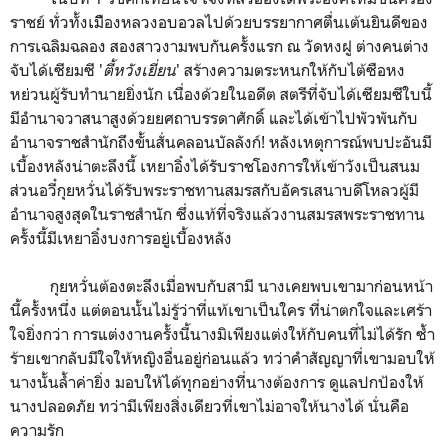
ราชย์ ทั่วทั้งเมืิองหลวงอบอวลไปด้วยบรรยากาศตื่นเต้นยินดีของ
การเฉลิมฉลอง สองสาวงามพบกันครั้งแรก ณ วัดหงฝู ต่างคนต่าง
จับได้เซียมซี '
ตี้หวังเยี่ยน
' สร้างความตระหนกให้กับไต้ซือหง
หย่วนผู้รับทำนายยิ่งนัก เนื่องด้วยในอดีต สตรีที่จับได้เซียมซีใบนี้
มีอำนาจวาสนาสูงด้วยยศถาบรรดาศักดิ์ และได้เข้าไปพัวพันกับ
อำนาจราชสำนักถึงขั้นสั่นคลอนบัลลังก์! หลังเหตุการณ์พบปะอันมี
เบื้องหลังน่าตะลึงนี้ เหยาอิ๋งได้รับราชโองการให้เข้าวังเป็นสนม
ส่วนอวี๋กุยหวั่นได้รับพระราชทานสมรสกับอัครเสนาบดีโหลวผู้มี
อำนาจสูงสุดในราชสำนัก ซึ่งแท้ที่จริงแล้วงานสมรสพระราชทาน
ครั้งนี้มีเหยาอิ๋งบงการอยู่เบื้องหลัง
กุยหวั่นต้องตะลึงเมื่อพบกับสามี นางเคยพบเขามาก่อนหน้า
นี้ครั้งหนึ่ง แต่ตอนนั้นไม่รู้ว่าที่แท้เขาเป็นใคร ที่น่าตกใจและเศร้า
ใจยิ่งกว่า การแต่งงานครั้งนี้นางมิเพียงแต่งให้กับคนที่ไม่ได้รัก ซ้ำ
ร้ายเขากลับมีใจให้หญิงอื่นอยู่ก่อนแล้ว ทว่าคำสัญญาที่เขามอบให้
นางนั้นล้ำค่ายิ่ง มอบให้ได้ทุกอย่างที่นางต้องการ ดูแลปกป้องให้
นางปลอดภัย ทว่ามีเพียงสิ่งเดียวที่เขาไม่อาจให้นางได้ นั่นคือ
ความรัก