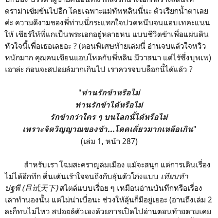
ดราม่าเข้มข้นไปอีก โดยเฉพาะแม่ทัพหลินนี่นะ ตัวเรียกน้ำตาเลย
ค่ะ ความดีงามของพี่ท่านนี่กระแทกใจปวดหนึบจนแอบเทคะแนน
ให้ เชียร์ให้พี่แกเป็นพระเอกอยู่หลายหน แบบชีวิตข้าเพื่อแผ่นดิน
หัวใจนี้เพื่อเธอเลยอะ ? (ตอนพิเศษท้ายเล่มนี่ อ่านจบแล้วใจหวิว
หนักมาก คุณคนเขียนแอบโหดกับพี่หลิน มีวาสนา แต่ไร้ซึ่งบุพเพ)
เอาล่ะ ก่อนจะสปอยล์มากเกินไป เราควรจบบล็อกนี้ได้แล้ว ?
"
ท่านรักข้าหรือไม่
ท่านรักข้าได้หรือไม่
รักข้ากว่าใคร ๆ บนโลกนี้ได้หรือไม่
"
เพราะจิตวิญญาณของข้า...โดดเดี่ยวมากเหลือเกิน
(เล่ม 1, หน้า 287)
สำหรับเรา โฉมสะคราญล่มเมือง แม้จะสนุก แต่การเดินเรื่อง
ไม่ได้อึกทึก ตื่นเต้นเร้าใจจนถึงกับลุ้นตัวโก่งแบบ
เทียบท้า
ปฐพี (且试天下)
สไตล์แบบเรื่อย ๆ เหมือนอ่านบันทึกหรือเรื่อง
เล่าทำนองนั้น แต่ไม่น่าเบื่อนะ ช่วงให้ลุ้นก็มีอยู่เยอะ (อ่านถึงเล่ม 2
ละก็ทนไม่ไหว สปอยล์ตัวเองด้วยการเปิดไปอ่านตอนท้ายตามเคย