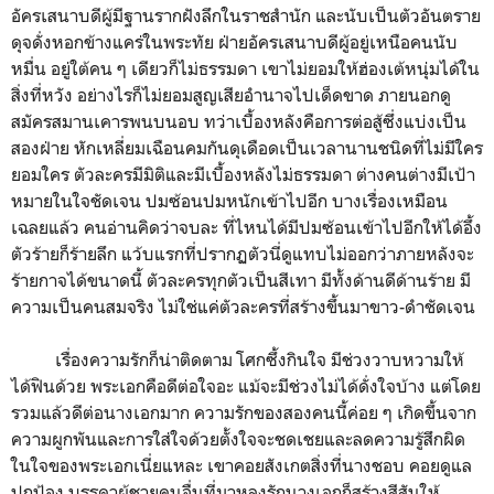
อัครเสนาบดีผู้มีฐานรากฝังลึกในราชสำนัก และนับเป็นตัวอันตราย
ดุจดั่งหอกข้างแคร่ในพระทัย ฝ่ายอัครเสนาบดีผู้อยู่เหนือคนนับ
หมื่น อยู่ใต้คน ๆ เดียวก็ไม่ธรรมดา เขาไม่ยอมให้ฮ่องเต้หนุ่มได้ใน
สิ่งที่หวัง อย่างไรก็ไม่ยอมสูญเสียอำนาจไปเด็ดขาด ภายนอกดู
สมัครสมานเคารพนบนอบ ทว่าเบื้องหลังคือการต่อสู้ซึ่งแบ่งเป็น
สองฝ่าย หักเหลี่ยมเฉือนคมกันดุเดือดเป็นเวลานานชนิดที่ไม่มีใคร
ยอมใคร ตัวละครมีมิติและมีเบื้องหลังไม่ธรรมดา ต่างคนต่างมีเป้า
หมายในใจชัดเจน ปมซ้อนปมหนักเข้าไปอีก บางเรื่องเหมือน
เฉลยแล้ว คนอ่านคิดว่าจบละ ที่ไหนได้มีปมซ้อนเข้าไปอีกให้ได้อึ้ง
ตัวร้ายก็ร้ายลึก แว้บแรกที่ปรากฏตัวนี่ดูแทบไม่ออกว่าภายหลังจะ
ร้ายกาจได้ขนาดนี้ ตัวละครทุกตัวเป็นสีเทา มีทั้งด้านดีด้านร้าย มี
ความเป็นคนสมจริง ไม่ใช่แค่ตัวละครที่สร้างขึ้นมาขาว-ดำชัดเจน
เรื่องความรักก็น่าติดตาม โศกซึ้งกินใจ มีช่วงวาบหวามให้
ได้ฟินด้วย พระเอกคือดีต่อใจอะ แม้จะมีช่วงไม่ได้ดั่งใจบ้าง แต่โดย
รวมแล้วดีต่อนางเอกมาก ความรักของสองคนนี้ค่อย ๆ เกิดขึ้นจาก
ความผูกพันและการใส่ใจด้วยตั้งใจจะชดเชยและลดความรู้สึกผิด
ในใจของพระเอกเนี่ยแหละ เขาคอยสังเกตสิ่งที่นางชอบ คอยดูแล
ปกป้อง บรรดาผู้ชายคนอื่นที่มาหลงรักนางเอกก็สร้างสีสันให้