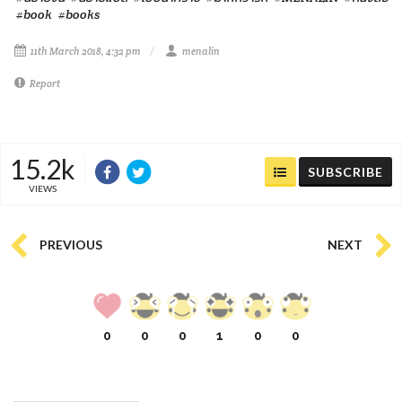
#book
#books
11th March 2018, 4:32 pm
menalin
Report
15.2k
SUBSCRIBE
VIEWS
PREVIOUS
NEXT
0
0
0
1
0
0