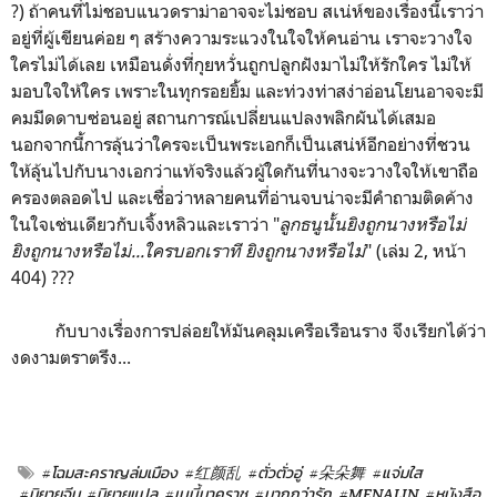
?) ถ้าคนที่ไม่ชอบแนวดราม่าอาจจะไม่ชอบ สเน่ห์ของเรื่องนี้เราว่า
อยู่ที่ผู้เขียนค่อย ๆ สร้างความระแวงในใจให้คนอ่าน เราจะวางใจ
ใครไม่ได้เลย เหมือนดั่งที่กุยหวั่นถูกปลูกฝังมาไม่ให้รักใคร ไม่ให้
มอบใจให้ใคร เพราะในทุกรอยยิ้ม และท่วงท่าสง่าอ่อนโยนอาจจะมี
คมมีดดาบซ่อนอยู่ สถานการณ์เปลี่ยนแปลงพลิกผันได้เสมอ
นอกจากนี้การลุ้นว่าใครจะเป็นพระเอกก็เป็นเสน่ห์อีกอย่างที่ชวน
ให้ลุ้นไปกับนางเอกว่าแท้จริงแล้วผู้ใดกันที่นางจะวางใจให้เขาถือ
ครองตลอดไป และเชื่อว่าหลายคนที่อ่านจบน่าจะมีคำถามติดค้าง
ในใจเช่นเดียวกับเจิ้งหลิวและเราว่า "
ลูกธนูนั้นยิงถูกนางหรือไม่
ยิงถูกนางหรือไม่...ใครบอกเราที ยิงถูกนางหรือไม่
" (เล่ม 2, หน้า
404) ???
กับบางเรื่องการปล่อยให้มันคลุมเครือเรือนราง จึงเรียกได้ว่า
งดงามตราตรึง...
#โฉมสะคราญล่มเมือง
#红颜乱
#ตั่วตั่วอู่
#朵朵舞
#แจ่มใส
#นิยายจีน
#นิยายแปล
#เบบี้นาคราช
#มากกว่ารัก
#MENALIN
#หนังสือ