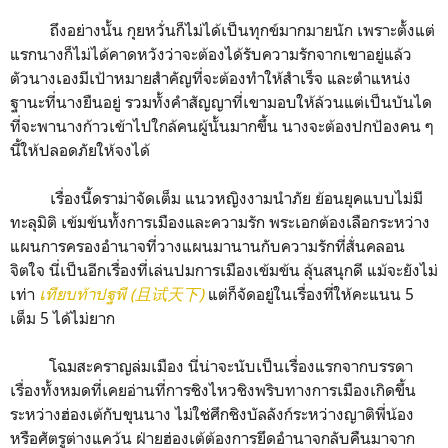
ถึงอย่างนั้น กุยหวั่นก็ไม่ได้เป็นทุกข์มากมายนัก เพราะตั้งแต่
แรกนางก็ไม่ได้คาดหวังว่าจะต้องได้รับความรักจากเขาอยู่แล้ว
ตัวนางเองมีเป้าหมายสำคัญที่จะต้องทำให้สำเร็จ และตำแหน่ง
ฐานะที่นางยืนอยู่ รวมทั้งคำสัญญาที่เขามอบให้ล้วนแต่เป็นบันได
ที่จะพานางก้าวเข้าไปใกล้คนผู้นั้นมากขึ้น นางจะต้องปกป้องคน ๆ
นี้ให้ปลอดภัยให้จงได้
เรื่องนี้ดราม่าจัดเต็ม แนวหญิงงามนำภัย ย้อนยุคแบบไม่มี
ทะลุมิติ เข้มข้นทั้งการเมืองและความรัก พระเอกต้องเลือกระหว่าง
แผนการครองอำนาจที่วางแผนมานานกับความรักที่สั่นคลอน
จิตใจ นี่เป็นอีกเรื่องที่เล่นปมการเมืองเข้มข้น ลุ้นสนุกดี แม้จะยังไม่
เท่า
เทียบท้าปฐพี (且试天下)
แต่ก็จัดอยู่ในเรื่องที่ให้คะแนน 5
เต็ม 5 ได้ไม่ยาก
โฉมสะคราญล่มเมือง นี่น่าจะนับเป็นเรื่องแรกจากบรรดา
เรื่องทั้งหมดที่เคยอ่านที่การชิงไหวชิงพริบทางการเมืองเกิดขึ้น
ระหว่างฮ่องเต้กับขุนนาง ไม่ใช่ศึกชิงบัลลังก์ระหว่างญาติพี่น้อง
หรือศัตรูต่างแคว้น ฝ่ายฮ่องเต้ต้องการยึดอำนาจกลับคืนมาจาก