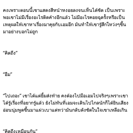
คงเพราะตอนนี้เขาแสดงสีหน้า
หงอยลงจนเห็นได้ชัด
เป็นเพราะ
พอเข
าไม่มีเรื่องอะไรติดค้างอีกแล้ว
ไม่มีอะไรคอยฉุดรั้งหรือเป็น
เหตุผลให้
เขาหาเรื่องมาคุยกับเอมอีก
มันทำให้เขารู้สึกโหว่งๆขึ้น
มาอย่างบอกไม่ถูก
“
คิดถึง
”
“
อืม
”
“
ไ
ปเถอะ
”
เขาได้แต่ยิ้ม
ส่งท้าย
คงต้องไปมือเอมไปจริงๆเพราะเขา
ได้รู้เรื่องที่อยากรู้แล้ว
ยังไม่ทัน
ที่เอม
จะเดินไปไกลนักก็ได้ยินเสียง
อ่อนนุ่ม
พูดขึ้นมาแผ่วเบาแต่ทว่ามันกลับดังชัดในใจเขาเหลือเกิน
“
คิดถึงเหมือนกัน
”