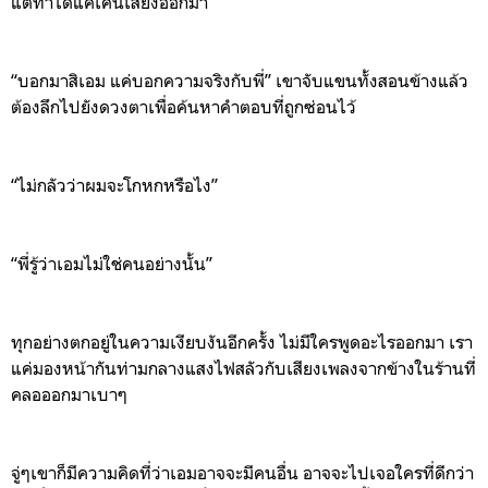
แต่ทำได้แค่เค่นเสียงออกมา
“
บอกมาส
ิเ
อม
แค่บอกความจริงกับพี่
”
เขาจับแขนทั้งสอนข้างแล้ว
ต้องลึกไปยังดวงตา
เพื่อค้นหาคำตอบที่ถูก
ซ
่อนไว้
“
ไม่กลัวว่าผมจะโกหกหรือไง
”
“
พี่รู้ว่าเอมไม่ใช่คนอย่างนั้น
”
ทุกอย่างตกอยู่ในความเงียบงันอีกครั้ง
ไม่มีใครพูดอะไรออกมา
เรา
แค่มองหน้ากันท่ามกลางแสงไฟสลัวกับเสียงเพลงจากข้างในร้านที่
คลอออกมาเบาๆ
จู่ๆ
เขาก็มีความคิดที่ว่าเอมอาจจะมีคนอื่น อาจจะไปเจอใครที่ดีกว่า