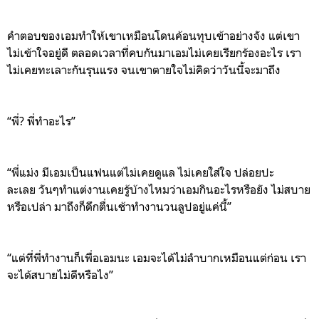
คำตอบของเอมทำให้เขาเหมือนโดน
ค้อนทุ
บ
เข้าอย่างจัง
แ
ต่เขา
ไม่เข้าใจอยู่ดี
ตลอดเวลาที่คบกันมาเอมไม่เคยเรียกร้องอะไร
เรา
ไม่เคยทะเลาะกันรุนแรง
จนเขาตายใจไม่คิดว่าวันนี้จะมาถึง
“
พ
?
พี่ทำอะไร
”
“
พี่แม่ง
ม
ีเอมเป็นแฟนแต่ไม่เคยดูแล
ไม่เคยใส่ใจ
ปล่อยปะ
ละเลย
วันๆทำแต่งานเคยรู้บ้างไหมว่าเอมกินอะไร
หรือ
ยัง
ไม่สบาย
หรือเปล่า
มาถึงก็ดึกตื่นเช้าทำงานวนลูปอยู่แค่นี้
”
“
แต่ที่พี่ทำงานก็เพื่อเอมนะ
เ
อมจะได้ไม่ลำบากเหมือนแต่ก่อน
เรา
จะได้สบายไม่ดีหรือไง
”