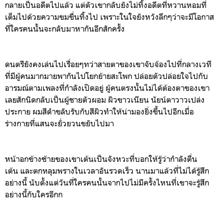
กลายเป็นอดีตไปแล้ว แต่ตัวเขากลับยังไม่ทิ้งอดีตที่หวานหอมที่
เต็มไปด้วยความขมขื่นทิ้งไป เพราะในใจยังหวังลึกๆว่าจะมีโอกาส
ที่ใครคนนั้นจะกลับมาหากันอีกสักครั้ง
ดนตรียังคงเล่นไปเรื่อยๆทว่าสายตาของเขาจับจ้องไปที่
กลางเวที
ที่มีผู้คนมากมายพากันไปโยกย้ายสะโพก
ปล่อยตัวปล่อยใจไปกับ
อารมณ์ตามเพลงที่กำลังเปิดอยู่
ผู้คนตรงนั้นไม่ได้ต้องตาของเขา
เลยสักนิดกลับเป็นผู้ชายตัวผอม
ผิวขาวเนียน
นัยน์ตาวาวเปล่ง
ประกาย
ผมสีดำขลับรับกับสีผิวทำให้น่ามองยิ่งขึ้นไปอีกเมื่อ
ร่างกายที่แสนจะยั่วยวนขยับไปมา
หน้าอกข้างซ้ายของเขาเต้นเป็นจังหวะที่บอกให้รู้ว่ากำลังตื่น
เต้น
และตกหลุมพรางในเวลาอันรวดเร็ว
นานมาแล้วที่ไม่ได้รู้สึก
อย่างนี้
นับตั้งแต่วันที่ใครคนนั้นจากไปไม่มีครั้งไหนที่เขาจะรู้สึก
อย่างนี้กับใครอีกก