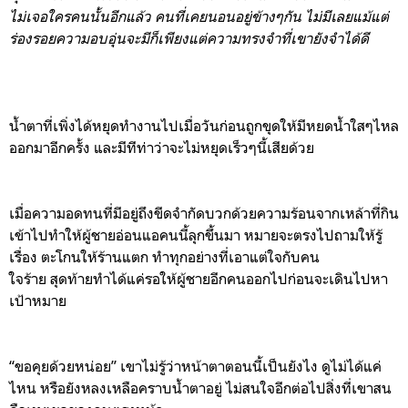
ไม่เจอใครคนนั้นอีกแล้ว
คนที่เคยนอนอยู่ข้างๆกัน
ไม่มีเลยแม้แต่
ร่องรอยความอบอุ่นจะมีก็เพียงแต่ความทรงจำที่เขายังจำได้
ดี
น้ำตาที่เพิ่งได้หยุดทำงานไปเมื่อวันก่อนถูกขุด
ให้มีหยดน้ำใสๆไหล
ออกมาอีกครั้ง
และมีทีท่าว่าจะไม่หยุด
เร็วๆนี้เสียด้วย
เมื่อความอดทนที่มีอยู่ถึงขีดจำกัดบวกด้วยความร้อนจากเหล้าที่กิน
เข้าไปทำให้ผู้ชายอ่อนแอคนนี้ลุกขึ้นมา
หมายจะตรงไปถามให้รู้
เรื่อง
ตะโกนให้ร้านแตก
ทำทุกอย่างที่เอาแต่ใจกับคน
ใจร้าย
ส
ุดท้ายทำได้แค่รอให้ผู้ชายอีกคนออกไปก่อน
จะเดินไปหา
เป้าหมาย
“
ข
อคุยด้วยหน่อย
”
เขาไม่รู้ว่าหน้าตาตอนนี้เป็นยังไง
ดูไม่ได้แค่
ไหน
หรือ
ยั
งหลงเหลือคราบน้ำตาอยู
ไม่สนใจอีกต่อไปสิ่งที่เขาสน