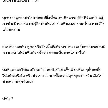
เกินกว่าเพื่อนจะทำกัน
ทุกอย่างดูพล่ามัวไปหมดแต่สิ่งที่
ชัดเจนคือความรู้สึกที่อัดแน่นอยู่
ภายใน
มีหลาย
ค
วามรู้สึกปนกันไป
ย
ามที่มองสองคนนั้นอารมณ์ยิ่ง
เดือดพล่าน
สองร่างกอดกัน
พูดคุยกันถึงเนื้อถึงตัว
ห
ัวเราะและยิ้มออกมาอย่างมี
ความสุข
ไม่น่าเชื่อด้วยซ้ำว่าเขาจะเห็นภาพแบบนี้
ได้
ทั้งที่แต่ก่อนไม่เคยมีเลย
ไม่เคยมีแม้แต่ครั้งเดียวที่คนๆนั้นจะยิ้ม
ให้อย่างจริงใจ
หรือหัวเราะออกมาทั้งความสุข
ทุกอย่างมันเจือไป
ด้วยความทุกข์เสมอ
ทำไม
?