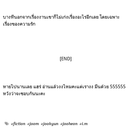
บางทีนอกจากเรื่องงานเขาก็ไม่เก่งเรื่องอะไรอีกเลย
โดยเฉพาะ
เรื่อง
ของ
ความรัก
[END]
หายไปนานเลย แฮร่ อ่านแล้วงงไหมคะแต่เรางง มึนด้วย 555555
หวังว่าจะชอบกันนะคะ
#fiction
#joom
#jookyun
#jooheon
#i.m