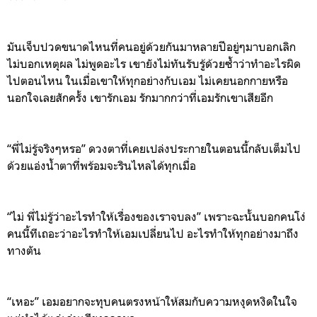
มันเจ็บปวดขนาดไหนที่คนอยู่ด้วยกันมาหลายปี
อยู่ๆ
มาบอกเลิก
ไม่บอกเหตุผล ไม่พูดอะไร เขายังไม่ทันรับรู้ด้วยซ้ำว่าทำอะไรผิด
ไปตอนไหน ในเมื่อเขาให้ทุกอย่างกับเอม ไม่เคยนอกกายหรือ
นอกใจเลยสักครั้ง เขารักเอม รักมากกว่าที่เอมรักเขาเสียอีก
“
พ
ี่ไม่รู้จริงๆหรอ
”
ด
วงตาที่เคยเปล่งประกายในตอนนี้กลับเต็มไป
ด้วย
แอ่งน้ำตาที่พร้อมจะรินไหลได้ทุกเมื่อ
“
ไม่
พี่ไม่รู้ว่าอะไรทำให้เรื่องของเราจบลง
”
เพราะฉะนั้นบอกคนโง่
คนนี้ทีเถอะว่าอะไรทำ
ให้เอม
เปลี่ยนไป
อะไรทำให้ทุกอย่างมาถึง
ทางตัน
“
เ
หอะ
”
เอมอยากจะทุบคนตรงหน้าให้สมกับความหงุดหงิดในใจ