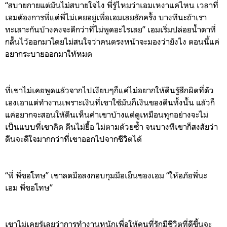
“
สบายกายแต่มันไม่สบายใจไง
พี่รู้ไหมว่าเอมเหงาแค่ไหน
เวลาที่
เอมต้องการพี่แต่พี่ไม่เคยอยู่เพื่อเอมเลยสักครั้ง
บ
างทีนะถ้าเรา
ทะเลาะกันบ้างคงจะดีกว่าที่ไม่พูดอะไรเลย
”
เอมเริ่มปล่อยน้ำตาที่
กลั้นไว้ออกมา
โดยไม่สนใจว่าคนตรงหน้าจะมองว่ายังไง
ตอนนี้แค่
อยากระบายออกมาให้หมด
ที่เขาไม่เคยพูดแล้วจากไปเงียบๆก็แค่ไม่อยากให้
ดีนรู้สึกผิดที่ตัว
เองเอาแต่ทำงานเพราะเงินที่เขาใช้มันก็เงินของดีนทั้งนั้น
แล้วก็
แค่อยากจะสอนให้ดีนเห็นค่าเขาบ้างแต่ดูเหมือนทุกอย่างจะไม่
เป็นแบบที่เขาคิด
ดี
น
ไม่ยื้อ
ไม่ตามด้วยซ้ำ
จนบางทีเขาก็สงสัยว่า
ดีน
จะดีใจมากกว่าที่เขาออกไปจากชีวิตได้
“
พ
พี่ขอโทษ
”
เขาลดมือลงกอบกุมมือเย็นของเอม
“
ให้อภัยพี่นะ
เอม
พี่ขอโทษ
”
เขาไม่เคยรู้เลยว่าการทำงานหนักเพื่อให้
คนที่รักมีชีวิตที่ดีขึ้นจะ