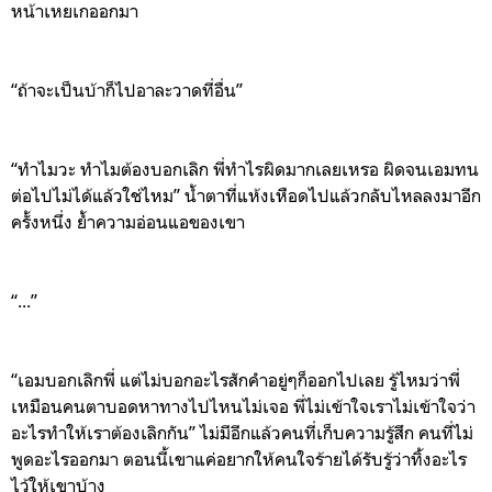
หน้าเ
ห
ย
เกออกมา
“
ถ้าจะเป็นบ้าก็ไปอาละวาดที่อื่น
”
“
ทำไมวะ
ทำไมต้องบอกเลิก
พี่ทำไรผิดมากเลยเหรอ
ผิดจนเอมทน
ต่อไปไม่ได้
แล้วใช่ไหม
”
น้ำตาที่แห้งเหือดไปแล้วกลับไหลลงมาอีก
ครั้งหนึ่ง
ย้ำความอ่อนแอของเขา
“...”
“
เอมบอกเลิกพี่
แต่ไม่บอกอะไรสักคำ
อยู่ๆ
ก็ออกไปเลย
ร
ู้ไหมว่าพี่
เหมือนคนตาบอดหาทางไปไหนไม่เจอ
พี่ไม่เข้าใจเราไม่เข้าใจว่า
อะไรทำให้เราต้องเลิกกัน
”
ไ
ม่มีอีกแล้วคนที่เก็บความรู้สึก
คนที่ไม่
พูดอะไรออกมา
ตอนนี้เขาแค่อยากให้คน
ใจร้ายได้รับรู้ว่าทิ้งอะไร
ไว้ให้เขา
บ้าง