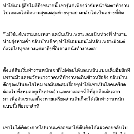
ทำให้เอมรู้สึกไม่ดีถึง
ขนาดนี้
เขารู้แต่เพียงว่าก้มหน้าก้มตาทำงาน
ไป
เอมจะได้มีความสุขแต่สุดท้ายทุกอย่างกลับไม่เป็นอย่างที่คิด
“
ไม่ใช่
แค่
เพราะเอมเหงา
แต่มันเป็นเพราะเอมเป็นห่วงพี่
ท
ำงาน
ห่ามรุ่งห่ามค่ำ
กลับบ้านดึกๆ
ทำให้เอมนอนไม่หลับเพราะมัวแต่
กังวลไปทุกอย่าง
แต่มาถึงพี่ก็เอาแต่นั่งทำงานต่อ
”
ตั้งแต่ดีนเริ่มทำงานหนักเขาก็ไม่ค่อยได้นอนหลับแบบเต็มอิ่มสักที
เพราะมัวแต่พะวักพะวงว่าคนที่ทำงานจะกินข้าวหรือยัง กลับบ้าน
ดึกๆจะเป็นอะไรไหม พอมันสะสม
เรื่อยๆ
ทำให้เขาเป็นโรคเครียด
ต้องไปพึ่งหมออยู่เป็นประจำ และทางออกที่ดีที่สุดคือเดินจาก
มา
เพื่อ
ตัวเขาเองก็จะหายเครียดส่วนดีนก็จะได้เลิกทำงานหนัก
แบบนี้เพื่อเขาสักที
เขาไม่ได้คิดจะจากไปนานแค่ออกมาให้ดีนคิดได้แล้วค่อยกลับไป