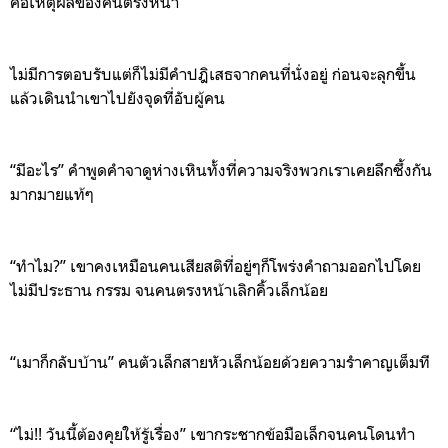
คือเหตุผลของคนตรงหน้า
ไ
ม่มีการตอบรับแต่ก็ไม่มีคำปฎิเสธจากคนที่นั่งอยู่
ก่อนจะลุกขึ้น
แล้วเดินนำเขาไปยัง
จุดที่
อับผู้คน
“
ม
ีอะไร
”
คำพูดคำจาดูห่างเหิน
ทั้งที่ความจริงพวกเราเคยลึกซึ้งกัน
มากมายแท้ๆ
“
ท
ำไม
?”
เขาคงเหมือนคนเสียสติที่อยู่ๆก็โพร่งคำถามออกไปโดย
ไม่มีประธาน
กรรม
จนคนตรงหน้าเลิกคิ้วเล็กน้อย
“
เมาก็กลับบ้าน
”
คนตัวเล็กสายหัวเล็กน้อยด้วยค
วามรำคาญเต็มที
“
ไ
ม่
!!
วันนี้ต้องคุยให้รู้เรื่อง
”
เขากระชากข้อมือเล็กจนคนโดนทำ