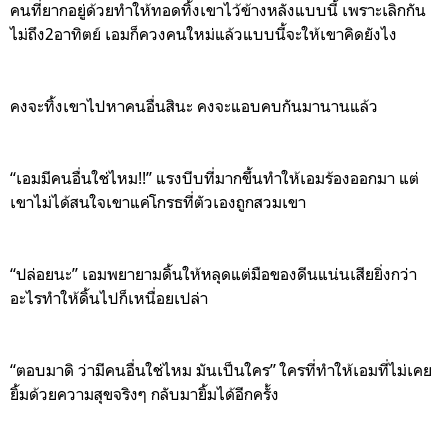
คนที่
ยากอยู่ด้วยทำ
ให้ทอดทิ้งเขาไว้ข้างหลังแบบนี้
เพราะ
เลิกกัน
ไม่ถึง2อาทิตย์
เอมก็ควงคนใหม่แล้วแบบนี้จะให้เขาคิดยังไง
คงจะทิ้งเขาไปหาคนอื่นสินะ คงจะแอบคบกันมานานแล้ว
“
เอมมีคนอื่นใช่ไหม
!!”
แรงบีบที่มากขึ้นทำให้เอมร้องออกมา
แต่
เขาไม่ได้สนใจเขาแค่โกรธที่ตัวเองถูกสวมเขา
“
ปล่อยนะ
”
เอมพยายามดิ้นให้หลุดแต่มือของดีนแน่นเสียยิ่งกว่า
อะไรทำให้
ดิ้นไปก็เหนื่อยเปล่า
“
ตอบมาดิ
ว่ามีคนอื่นใช่ไหม
มันเป็นใคร
”
ใครที่ทำให้เอมที่ไม่
เคย
ยิ้มด้วยความสุข
จริง
ๆ
กลับมายิ้มได้อีกครั้ง