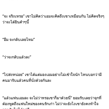
“
จะ
จริงเหรอ
”
เขาไม่คิดว่าเอมจะคิดถึงเขาเหมือนกัน
ไม่คิดจริงๆ
ว่าจะได้ยินคำๆนี้
“
อืม
จ
ะกลับเลยไหม
”
“
ว่าจะกลับแล้วละ
”
“
ไปส่งหน่อย
”
เ
ขาได้แต่มองเอมอย่างไม่เข้าใจนัก
ไหนบอกว่ามี
คน
ม
ารับแล้วคนที่นั่งด้วยกันละ
“
แล้วแฟนเอมละ
จะไม่ว่าหรอเขาก็มาด้วยนี่
”
ยอมรับเลยว่าจุกที่
ต้องพูดถึงแฟนใหม่ของคนรักเก่า
ไม่ว่าจะยังไงเขายังคงทำใจ