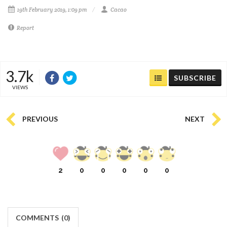
19th February 2019, 1:09 pm
Cacao
Report
3.7k
SUBSCRIBE
VIEWS
PREVIOUS
NEXT
2
0
0
0
0
0
COMMENTS
(
0)