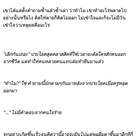
เขาได้แต่ตั้งคำถามซ้ำแล้วซ้ำเล่า
ว่าทำไม
เขาทำอะไรพลาดไป
อย่างนั้นหรือไง
คิดให้ตายก็คิดไม่ออก
ไม่เข้าใจและก็จะไม่มีวัน
เข้าใจ
ว่าเหตุผลคืออะไร
“
เลิกกันเถอะ
”
ประโยคสุดคลาส
ส
ิคที่ใช้เวลาจะตัดใครสักคนออก
จากชีวิต
แต่ทำให้คนหลา
ยคนแทบล้มทำยืนมาแล้ว
“
ทำไม
?”
ใช่
ค
ำถามนี้มักตามๆกันมาหลังจากประโยคเมื่อครู่หลุด
ออกมา
“...”
ไม่มีคำตอบจากคนใจร้าย
ทุกอย่างเกิดขึ้นเร็วจนคิดว่านี้อาจจะฝันไปแต่พอลืมตาขึ้นมาอีกทีก็