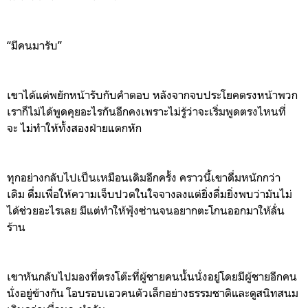
“
ม
คนมารับ
”
เขาได้แต่พยักหน้ารับกับคำตอบ หลังจากจบประโยคตรงหน้าพวก
เราก็ไม่ได้พูดคุยอะไรกันอีกคงเพราะไม่รู้ว่าจะเริ่มพูดตรงไหนที่
จ
ะ
ไม่ทำให้ทั้งสองฝ่ายแตกหัก
ทุกอย่างกลับไปเป็นเหมือนเดิมอีกครั้ง
คราวนี้เขา
ดื่มหนักกว่า
เดิม
ดื่มเพื่อให้ความเจ็บปวดในใจจางลงแต่ยิ่งดื่มยิ่งพบว่ามันไม่
ได้ช่วยอะไรเลย
ม
ีแต่ทำให้ฟุ้งซ่าน
จนอยากตะโกนออกมาให้ลั่น
ร้าน
เขาหันกลับไปมองที่ตรงโต๊ะที่ผู้ชายคนนั้น
นั่งอยู่โดยมีผู้ชายอีกคน
นั่งอยู่ข้างกัน
โอบรอบเอวคนตัวเล็กอย่างธรรมชาติ
และดูสนิทสนม