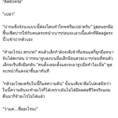
“คิดถึงหรอ”
“เปล่า”
“ปากแข็งจังนะแบบนี้ต้องโดนทำโทษหรือเปล่าครับ” จูฮอนยกมือ
ขึ้นเช็ดปากให้กับคนตรงหน้าเบาๆก่อนจะเอาเนื้อเค้กที่ติดอยู่ตรง
นิ้วเข้าปากตัวเอง
“ทำอะไรน่ะ สกปรก” คนตัวเล็กกำลังจะตีเข้าที่แขนแต่ก็ถูกมือหนา
จับได้สะก่อน ปากหนาจูบลงบนมือเล็กนียนสวยเบาๆก่อนที่คนตัว
เล็กจะรีบดึงมือกลับ “คนตั้งเยอะตั้งแยะจะมาจูบมือทำไมเนี่ย” พูด
จบหน้าก็แดงฉ่าขึ้นมาทันที
“กลัวอะไรละครับในนี้ก็แค่ความฝัน” นั้นนะสิเขาลืมไปสะสนิทว่า
ในนี้ความฝันจะทำอะไรก็ได้เพราะมันไม่ได้มีผลต่อชีวิตจริงแถม
ตื่นมาก็จำอะไรไม่ได้แล้ว
“ว่าแต่....ชื่ออะไรนะ”