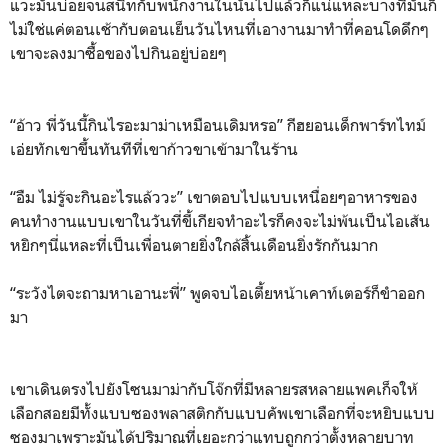
แวะมันบ่อยจนสนิทกับพนักงานในนั้นไปแล้วก็แน่แหละบางทีมันก็
ไม่ใช่แค่ตอนเช้ากับตอนเย็นวันไหนที่เอางานมาทำที่คอนโดดึกๆ
เขาจะลงมาซื้อของไปกินอยู่บ่อยๆ
“อ้าว พี่วันนี้กินไรอะมาม่าเหมือนเดิมหรอ” กีฮยอนเด็กพาร์ทไทม์
เอ่ยทักเขาขึ้นทันทีที่เขาก้าวขาเข้ามาในร้าน
“อืม ไม่รู้จะกินอะไรแล้ววะ” เขาตอบไปแบบเหนื่อยๆอาหารของ
คนทำงานแบบเขาในวันที่ขี้เกียจทำอะไรก็คงจะไม่พ้นเป็นไอเส้น
หยิกๆนี่แหละที่เป็นเพื่อนตายยิ่งใกล้สิ้นเดือนยิ่งรักกันมาก
“ระวังไตจะถามหาเอานะพี่” พูดจบไอเตี้ยหน้าเคาท์เตอร์ก็ขำออก
มา
เขาเดินตรงไปยังโซนมาม่ากับโจ๊กที่มีหลายรสหลายแพคเก็จให้
เลือกสอยมีทั้งแบบซองพลาสติกกับแบบคัพเขาเลือกที่จะหยิบแบบ
ซองมาเพราะมันได้ปริมาณที่เยอะกว่าแทบถูกกว่าตั้งหลายบาท