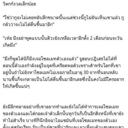
วิตกกังวลเล็กน้อย
“ใช่ว่ากูจะไม่เคยหลับลึกขนาดนี้นะแต่ช่วงนี้กูไม่ฝันเห็นเขาแล้ว กู
กลัวว่าจะไม่ได้ตื่นขึ้นมาอีก”
“เห้ย มึงอย่าพูดแบบนั้นดิวะยังเหลือเวลาอีกตั้ง 2 เดือนก่อนจะวัน
เกิดมึง”
“มึงก็พูดได้นิก็มึงเจอโซลเมทตัวเองแล้ว” จููฮอนปฎิเสธไม่ได้ที่
ตอนนี้ตัวเองกำลังอยู่ในจุดที่เครียดพอตัวเพราะสำหรับโลกที่เขา
อยู่นั้นถ้าไม่ยังหาโซลเมทไม่เจอ
ภายในอายุ 30 จากที่นอนหลับ
นานขึ้นก็จะกลายเป็นไม่ได้ตื่นขึ้นมาอีกเลยซึ่งนั้นคงไม่มีใครอยาก
ให้เกิดขึ้นแน่ๆ
ยังมีอีกหลายอย่างที่เขาอยากทำและยังไม่ได้ทำการเจอโซลเมท
ของตัวเองและได้กอดเจ้าตัวเล็กนั้นทุกวันก็เป็นอีกสิ่งหนึ่งที่เขายัง
ทำไม่สำเร็จ บางทีก็นึกอิจฉาไอแชมันที่เจอโซลเมทของตัวเอง
ตั้งแต่สมัยเรียน มินเป็นผู้ชายที่น่ารักและเอาเพื่อนตัวแสบของเขา