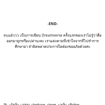
-END-
จบแล้ววว เป็นการเขียน Dreamverse ครั้งแรกของเราไม่รู้ว่าสื่อ
ออกมาถูกหรือเปล่านะคะ เราแต่งตามที่เข้าใจจากที่ไปทำการ
ศึกษามา ถ้าผิดพลาดประการใดต้องขออภัยด้วยค่ะ
#ไอเอ็ม
#จูฮอน
#jookyun
#joom
#จูเอ็ม
#fiction