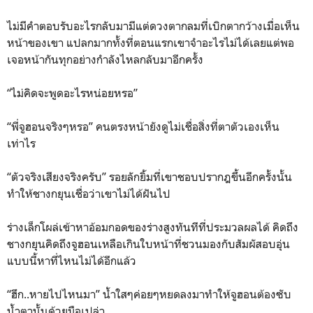
ไม่มีคำตอบรับอะไรกลับมามีแต่ดวงตากลมที่เบิกตากว้างเมื่อเห็น
หน้าของเขา แปลกมากทั้งที่ตอนแรกเขาจำอะไรไม่ได้เลยแต่พอ
เจอหน้ากันทุกอย่างกำลังไหลกลับมาอีกครั้ง
“ไม่คิดจะพูดอะไรหน่อยหรอ”
“พี่จูฮอนจริงๆหรอ” คนตรงหน้ายังดูไม่เชื่อสิ่งที่ตาตัวเองเห็น
เท่าไร
“ตัวจริงเสียงจริงครับ” รอยลักยิ้มที่เขาชอบปรากฎขึ้นอีกครั้งนั้น
ทำให้ชางกยุนเชื่อว่าเขาไม่ได้ฝันไป
ร่างเล็กโผล่เข้าหาอ้อมกอดของร่างสูงทันทีที่ประมวลผลได้ คิดถึง
ชางกยุนคิดถึงจูฮอนเหลือเกินใบหน้าที่ชวนมองกับสัมผัสอบอุ่น
แบบนี้หาที่ไหนไม่ได้อีกแล้ว
“ฮึก..หายไปไหนมา” น้ำใสๆค่อยๆหยดลงมาทำให้จูฮอนต้องซับ
น้ำตานั้นด้วยมือเปล่า