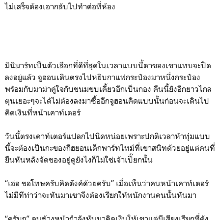
ไม่เสร็จต้องเอากลับไปทำต่อที่ห้อง
มินิมาร์ทเป็นตัวเลือกที่ดีที่สุดในเวลาแบบนี้ตาของเขาแทบจะปิด
ลงอยู่แล้ว จูฮอนเดินตรงไปหยิบกาแฟกระป๋องมาหนึ่งกระป๋อง
พร้อมกับมาม่าคู่ใจกับขนมขบเคี้ยวอีกเป็นกอง คืนนี้ยังอีกยาวไกล
ตุนเยอะๆจะได้ไม่ต้องลงมาซื้ออีกจูฮอนคิดแบบนั้นก่อนจะเดินไป
คิดเงินที่หน้าเคาท์เตอร์
วันนี้ตรงเคาท์เตอร์แปลกไปนิดหน่อยเพราะปกติเวลาห้าทุ่มแบบ
นี้จะต้องเป็นกะของกีฮยอนเด็กพาร์ทไทม์ที่เขาสนิทด้วยอยู่แต่คนที่
ยืนหันหลังจัดของอยู่ดูยังไงก็ไม่ใช่เจ้าเปี๊ยกนั้น
“เอ่อ ขอโทษครับคิดตังค์ด้วยครับ” เมื่อเห็นว่าคนหน้าเคาท์เตอร์
ไม่มีทีท่าว่าจะหันมาเขาจึงต้องเรียกให้พนักงานคนนั้นหันมา
“ครับๆ” คนข้างหน้ากำลังหันมาคิดเงินให้เขาแต่มีเสียงเรียกที่ดัง