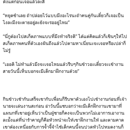
ตั้งแต่ก่อนเจอแล้วละสิ
“หยุดขำเลย ถ้าปล่อยไว้แบบมึงอะไรนะถ้าคนคู่กันเดี๋ยวก็เจอเป็น
ไงละมึงจะตายอยู่ละยังจะรออยู่ไหม”
“นี่กูต้องไปสเก็ตภาพแบบที่มึงทำจริงดิ” ได้แต่คิดแล้วก็เขินๆให้ไป
สเก็ตภาพคนที่ตัวเองฝันถึงแล้วไปตามหาเนี่ยนะจะเจอหรือเปล่าก็
ไม่รู้
“เออดิ ไม่ทำแล้วมึงจะเจอไหมแล้วรีบๆกินข้าวอะเดี๋ยวจะเข้างาน
สายวันนี้เห็นบอกจะมีเด็กมาฝึกงานด้วย”
กินข้าวเช้ากันเสร็จเขากับเพื่อนก็รีบพาตัวเองไปเข้างานก่อนที่เจ้า
นายจะเล่นงานสะก่อน อ่าวันนี้แชบอกว่าจะมีเด็กฝึกงานเขามาที่
แผนกที่เขาอยู่เห็นว่าเป็นผู้ชายก็คงจะเป็นพวกไม่เอาการเอางาน
ละมั้งแต่ที่น่ารำคาญก็คือหัวหน้าจะให้เขาฝึกงานให้ และตามคาด
เขาต้องเหนื่อยกับการจ้ำจี้จำไช้เด็กคนนี้จนปวดหัวไปหมดงานก็