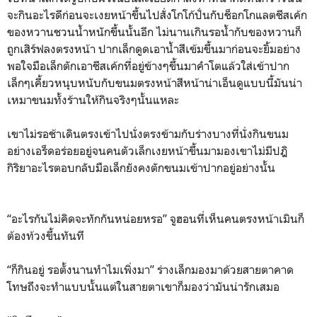
จะกินอะไรดีก่อนจะเงยหน้าขึ้นไปสั่งโกโก้ปั่นกับช็อกโกแลตชีสเค้ก
ของหวานชวนน้ำหนักขึ้นนั้นอีก ไม่นานเกินรอน้ำกับของหวานก็
ถูกเสิร์ฟลงตรงหน้า ปากเล็กดูดเอาน้ำสีเข้มขึ้นมาก่อนจะยิ้มอย่าง
พอใจมือเล็กตักเอาชีสเค้กที่อยู่ข้างๆขึ้นมาคำโตแล้วใส่เข้าปาก
เล็กๆเคี้ยวหนุบหนับกับขนมตรงหน้าสีหน้าน่าเอ็นดูแบบนี้มันน่า
เหมาขนมทั้งร้านให้กินจริงๆนั้นแหละ
เขาไม่รอช้าเดินตรงเข้าไปนั่งตรงข้ามกับร่างบางที่นั่งกินขนม
อย่างเอร็ดอร่อยอยู่จนคนตัวเล็กเงยหน้าขึ้นมามองเขาไม่มีปฎิ
กิริยาอะไรตอบกลับมือเล็กยังคงตักขนมเข้าปากอยู่อย่างนั้น
“อะไรกันไม่คิดจะทักกันหน่อยหรอ” จูฮอนที่เห็นคนตรงหน้าเมินก็
ต้องท้วงขึ้นทันที
“ก็กินอยู่ รอตั้งนานทำไมเพิ่งมา” ร่างเล็กมองมาด้วยสายตาคาด
โทษถึงจะทำแบบนั้นแต่ในสายตาเขาก็มองว่ามันน่ารักเสมอ