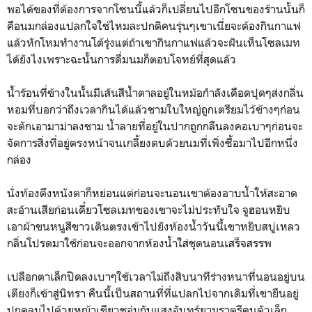
พอได้ของที่ต้องการจากโซนนี้แล้วก็เปลี่ยนไปอีกโซนของร้านนั้นก็
คือนมกล่องแปลกใจใช่ไหมละปกติคนรุ่นๆเขาเนี่ยจะต้องกินกาแฟ
แล้วหักโหมทำงานโต้รุ่งแต่ถ้าเขากินกาแฟแล้วจะฝันเห็นโซลเมท
ได้ยังไงเพราะฉะนั้นการดื่มนมก็ตอบโจทย์ที่สุดแล้ว
น้ำร้อนที่ข้างในนั้นมีเส้นสีน้ำตาลอยู่ในหม้อกำลังเดือดปุดๆส่งกลิ่น
หอมที่บอกว่าถึงเวลากินได้แล้วชามใบใหญ่ถูกเตรียมไว้ข้างๆก่อน
จะตักเอามาม่าลงชาม น้ำลายที่อยู่ในปากถูกกลืนลงคอเบาๆก่อนจะ
จัดการสิ่งที่อยู่ตรงหน้าจนเกลี้ยงตบด้วยนมที่เพิ่งซื้อมาไปอีกหนึ่ง
กล่อง
นั่งท้องตึงหนังตาก็หย่อนแต่ก่อนจะนอนเขาต้องอาบน้ำให้สะอาด
สะอ้านเสียก่อนเดี๋ยวโซลเมทของเขาจะไม่ประทับใจ จูฮอนหยิบ
เอาผ้าขนหนูสีขาวเดินตรงเข้าไปยังห้องน้ำวันนี้เขาหยิบสบู่เหลว
กลิ่นโปรดมาใช้ก่อนจะออกจากห้องน้ำใส่ชุดนอนเสร็จสรรพ
เปลือกตาเล็กปิดลงเบาๆใช้เวลาไม่ถึงสิบนาทีร่างหนาที่นอนอยู่บน
เตียงก็เข้าสู่นิทรา คืนนี้เป็นสถานที่ที่แปลกไปจากเดิมที่เขายืนอยู่
ปกคลุมไปด้วยหญ้าเขียวชอุ่มกับแสงจันทร์ยามราตรีคนตัวเล็ก