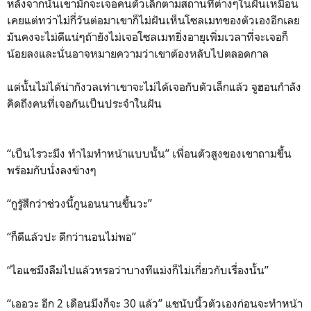
หลังจากนั้นเขามักจะเจอคนตัวเล็กตามสถานที่ต่างๆในฝันเหมือน
เคยแต่ทว่าไม่กี่วันต่อมาเขาก็ไม่ฝันเห็นโซลเมทของตัวเองอีกเลย
มันคงจะไม่ดีแน่ๆถ้ายังไม่เจอโซลเมทยิ่งอายุเพิ่มเวลาที่จะเจอก็
น้อยลงและนั่นอาจหมายความว่าเขาต้องหลับไปตลอดกาล
แต่นั้นไม่ได้น่ากังวลเท่าเขาจะไม่ได้เจอกับตัวเล็กแล้ว จูฮอนกำลัง
คิดถึงคนที่เจอกันเป็นประจำในฝัน
“เป็นไรวะมึง ทำไมทำหน้าแบบนั้น” เพื่อนตัวสูงของเขาถามขึ้น
พร้อมกับนั่งลงข้างๆ
“กูรู้สึกว่าช่วงนี้กูนอนนานขึ้นวะ”
“ก็ดีแล้วปะ ดีกว่านอนไม่พอ”
“ไอแชมึงลืมไปแล้วหรอว่าบางทีแม่งก็ไม่เกี่ยวกับเรื่องนั้น”
“เออวะ อีก 2 เดือนมึงก็จะ 30 แล้ว” แชนับนิ้วตัวเองก่อนจะทำหน้า