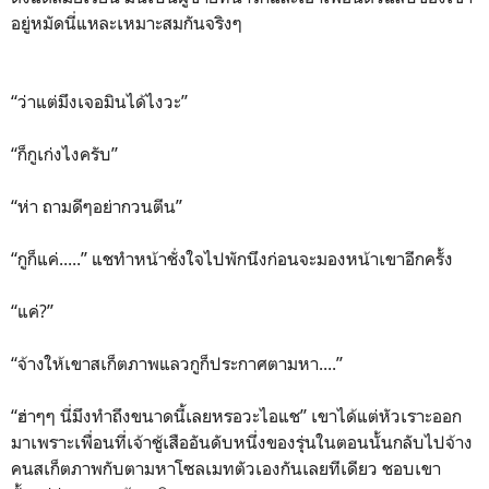
อยู่หมัดนี่แหละเหมาะสมกันจริงๆ
“ว่าแต่มึงเจอมินได้ไงวะ”
“ก็กูเก่งไงครับ”
“ห่า ถามดีๆอย่ากวนตีน”
“กูก็แค่.....” แชทำหน้าชั่งใจไปพักนึงก่อนจะมองหน้าเขาอีกครั้ง
“แค่?”
“จ้างให้เขาสเก็ตภาพแลวกูก็ประกาศตามหา....”
“ฮ่าๆๆ นี่มึงทำถึงขนาดนี้เลยหรอวะไอแช” เขาได้แต่หัวเราะออก
มาเพราะเพื่อนที่เจ้าชู้เสืออันดับหนึ่งของรุ่นในตอนนั้นกลับไปจ้าง
คนสเก็ตภาพกับตามหาโซลเมทตัวเองกันเลยทีเดียว ชอบเขา