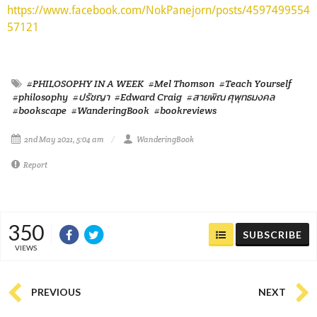
https://www.facebook.com/NokPanejorn/posts/4597499554
57121
#PHILOSOPHY IN A WEEK
#Mel Thomson
#Teach Yourself
#philosophy
#ปรัชญา
#Edward Craig
#สายพิณ ศุพุทธมงคล
#bookscape
#WanderingBook
#bookreviews
2nd May 2021, 5:04 am
WanderingBook
Report
350
SUBSCRIBE
VIEWS
PREVIOUS
NEXT