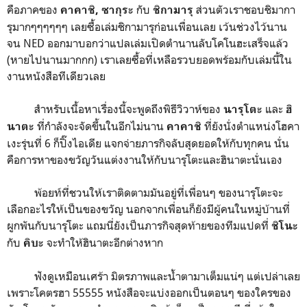
คือภาคของ
กับ
ส่วนตัวเราชอบชิมากา
คาคาชิ, ซากุระ
ชิกามารุ
รุมากๆๆๆๆๆๆ เลยซื้อเล่มชิกามารุก่อนเพื่อนเลย เว้นช่วงไว้นาน
จน NED ออกมาบอกว่าแปลเล่มเปิดตำนานลับโคโนฮะเสร็จแล้ว
(หายไปนานมากกก) เราเลยซื้อที่เหลือรวบยอดพร้อมกับเล่มนี้ใน
งานหนังสือทีเดียวเลย
สำหรับเนื้อหาเรื่องนี้จะพูดถึงพิธีวิวาห์ของ
และ
นารุโตะ
ฮิ
ที่กำลังจะจัดขึ้นในอีกไม่นาน
ที่ยังนั่งตำแหน่งโฮคา
นาตะ
คาคาชิ
เงะรุ่นที่ 6 ก็ปิ๊งไอเดีย แจกจ่ายภารกิจลับสุดยอดให้กับทุกคน นั่น
คือการหาของขวัญวันแต่งงานให้กับนารุโตะและฮินาตะนั่นเอง
พ้อยท์ที่ชวนให้เราติดตามมันอยู่ที่เพื่อนๆ ของนารุโตะจะ
เลือกอะไรให้เป็นของขวัญ นอกจากเพื่อนก็ยังมีผู้คนในหมู่บ้านที่
ผูกพันกับนารุโตะ แถมนี่ยังเป็นภารกิจสุดท้ายของทีมแปดที่
ชิโนะ
กับ
จะทำให้ฮินาตะอีกต่างหาก
คิบะ
ฟังดูเหมือนเศร้า มิตรภาพและน้ำตามาเต็มแน่ๆ แต่เปล่าเลย
เพราะโคตรฮา 55555 หนังสือจะแบ่งออกเป็นตอนๆ ของใครของ