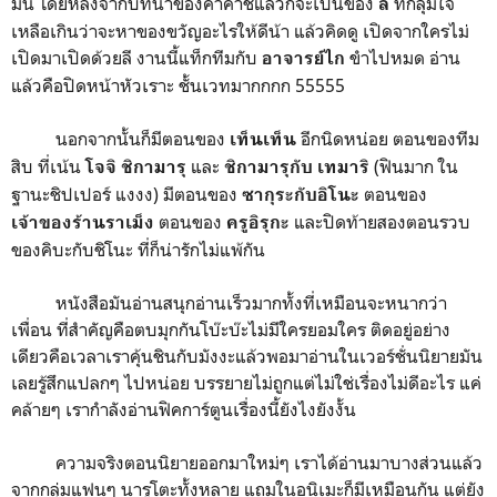
มัน โดยหลังจากบทนำของคาคาชิแล้วก็จะเป็นของ
ที่กลุ้มใจ
ลี
เหลือเกินว่าจะหาของขวัญอะไรให้ดีน้า แล้วคิดดู เปิดจากใครไม่
เปิดมาเปิดด้วยลี งานนี้แท็กทีมกับ
ขำไปหมด อ่าน
อาจารย์ไก
แล้วคือปิดหน้าหัวเราะ ชั้นเวทมากกกก 55555
นอกจากนั้นก็มีตอนของ
อีกนิดหน่อย ตอนของทีม
เท็นเท็น
สิบ ที่เน้น
และ
(ฟินมาก ใน
โจจิ ชิกามารุ
ชิกามารุกับ เทมาริ
ฐานะชิปเปอร์ แงงง) มีตอนของ
ตอนของ
ซากุระกับอิโนะ
ตอนของ
และปิดท้ายสองตอนรวบ
เจ้าของร้านราเม็ง
ครูอิรุกะ
ของคิบะกับชิโนะ ที่ก็น่ารักไม่แพ้กัน
หนังสือมันอ่านสนุกอ่านเร็วมากทั้งที่เหมือนจะหนากว่า
เพื่อน ที่สำคัญคือตบมุกกันโบ๊ะบ๊ะไม่มีใครยอมใคร ติดอยู่อย่าง
เดียวคือเวลาเราคุ้นชินกับมังงะแล้วพอมาอ่านในเวอร์ชั่นนิยายมัน
เลยรู้สึกแปลกๆ ไปหน่อย บรรยายไม่ถูกแต่ไม่ใช่เรื่องไม่ดีอะไร แค่
คล้ายๆ เรากำลังอ่านฟิคการ์ตูนเรื่องนี้ยังไงยังงั้น
ความจริงตอนนิยายออกมาใหม่ๆ เราได้อ่านมาบางส่วนแล้ว
จากกลุ่มแฟนๆ นารูโตะทั้งหลาย แถมในอนิเมะก็มีเหมือนกัน แต่ยัง