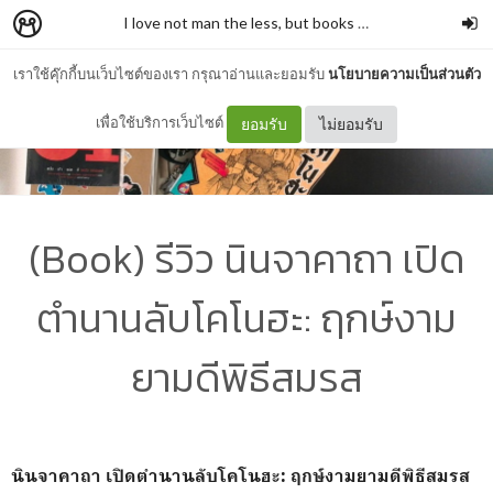
I love not man the less, but books more
–
รั่วชิงบ้านสก
เราใช้คุ๊กกี้บนเว็บไซต์ของเรา กรุณาอ่านและยอมรับ
นโยบายความเป็นส่วนตัว
เพื่อใช้บริการเว็บไซต์
ยอมรับ
ไม่ยอมรับ
(Book) รีวิว นินจาคาถา เปิด
ตำนานลับโคโนฮะ: ฤกษ์งาม
ยามดีพิธีสมรส
นินจาคาถา เปิดตำนานลับโคโนฮะ: ฤกษ์งามยามดีพิธีสมรส