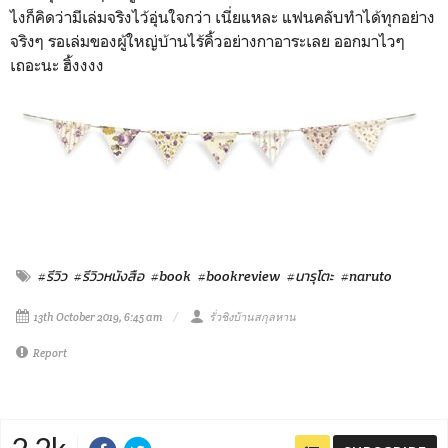
ไงก็คิดว่ามีเล่มจริงไว้อุ่นใจกว่า เนี่ยแหละ แฟนคลับทำได้ทุกอย่าง
จริงๆ รอเล่มของผู้ใหญ่บ้านไร้คิ้วอย่างกาอาระเลย ออกมาไวๆ
เถอะนะ ฮิ้งงงง
#รีวิว
#รีวิวหนังสือ
#book
#bookreview
#นารุโตะ
#naruto
13th October 2019, 6:45 am
รั่วชิงบ้านสกุลหาน
Report
2.2k