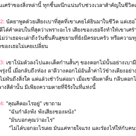
เศร้าของสิ่งหล่านี้ ทุกชิ้นผนึกแน่นกับช่วงเวลาสำคัญในชีวิ
นัดยาพูดด้วยเสียงเบาที่สุดที่เขาเคยได้ยินมาในชีวิต แต่เธอไ
 2:
ีได้คำตอบในที่สุดว่าเพราะอะไร เสียงของเธอจึงทำให้เขาเศร้า
ม่ว่าเธอจะเล่าถึงวันชื่นคืนสุขยามที่ยังมีครอบครัว หรือความ
สียงของเธอไม่เคยเปลี่ยน
เขาโน้มตัวลงไปและเด็ดก้านสั้นๆ ของดอกไม้นั้นอย่างเบาม
 3:
่งนี้ เมื่อกลับถึงห้อง ลาลีวางดอกไม้อันล้ำค่าไว้ข้างเตียงอย่
ม่ฝันถึงสิ่งใด แต่แล้วเช้าวันต่อมา เมื่อเขาลืมตาตื่น กลีบดอก
งสีดำนั้น มีเพียงความตายที่จีรังในที่แห่งนี้
"คุณคิดอะไรอยู่" เขาถาม
 4:
ัง ฟังเสียงของผนัง"
ุณว่าอะไร"
รเลย มันแค่หายใจแรง และร้องไห้ให้กับคนที่อ