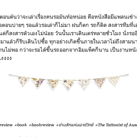
้ตอนต้นว่าจะเล่าเรื่องคนรอมันท้อหน่อย คือหนังสือมีแพลนเข้าง
อตอนบ่ายๆ รอแล้วรอเล่าก็ไม่มา ฝนก็ตก รถก็ติด สงสารทีมที่
แต่ก็สงสารตัวเองไม่น้อย วันนั้นเราเดินเตร่หลายชั่วโมง นั่งร
อมาแล้วก็รีบเดินไปซื้อ ทุกอย่างเกิดขึ้นภายในเวลาไม่ถึงสาม
นไม่พอ กว่าจะรอได้ขึ้นรถออกจากอิมแพ็คก็นาน เป็นงานหนังสื
แงงงง
review
#book
#bookreview
#ช่างสักแห่งเอาช์วิทซ์
#The Tattooist of Au