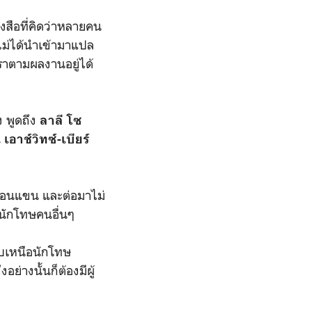
งสือที่คิดว่าหลายคน
ไม่ได้นำเข้ามาแปล
ราตามผลงานอยู่ได้
 พูดถึง
ลาลี โซ
น
เอาช์วิทซ์-เบียร์
่อนแขน และต่อมาไม่
ักโทษคนอื่นๆ
ับเหนือนักโทษ
อย่างนั้นก็ต้องมีผู้