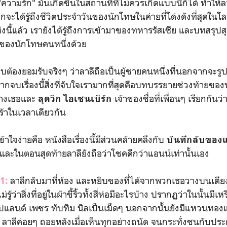
ก" มันเกิดขึ้นในสถานที่ที่ไม่ควรเกิดแบบนี้ก็ได้ ทำให้ลา
กจะได้รู้ถึงชีวิตประจำวันของนักโทษในค่ายที่โด่งดังที่สุดในโ
ห่งนี้แล้ว เรายังได้รู้ถึงการเข้ามาของทหารรัสเซีย และบทสรุ
ของนักโทษคนหนึ่งด้วย
อมรับจริงๆ ว่าลาลีถือเป็นผู้ชายคนหนึ่งที่นอกจากจะรูปห
ากจบเรื่องนี้สิ่งที่จับใจเรามากที่สุดคือบทบรรยายช่วงท้ายของน
่างเธอและ
เจ้าของชื่อที่เพื่อนๆ เรียกกันว่
ลุดวิก ไอเซนเบิร์ก
้าในเวลาเดียวกัน
่ายคือ หนังสือเรื่องนี้มีส่วนคล้ายคลึงกับ
บันทึกลับของ
และในตอนสุดท้ายลาลียังถือว่าโชคดีกว่าแอนน์เท่านั้นเอง
ลาลีกลับมาที่ห้อง และหยิบของที่ได้จากพวกเธอวางบนเตีย
1:
รู้ว่าสิ่งที่อยู่ในผ้าขี้ริ้วทั้งสี่ห่อมีอะไรบ้าง ปรากฏว่าในนั้น
แลนด์ เพชร ทับทิม นิลเป็นเม็ดๆ นอกจากนั้นยังมีแหวนทอ
ลาลีค่อยๆ ถอยหลังเมื่อเห็นทุกอย่างถนัด จนกระทั่งชนกับประตูท