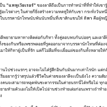
ป็น
ของลาลีถือเป็นการทำหน้าที่ที่ทำให้เขารู
"แททูเวียเรอร์"
ู้อะไรต่างๆ ในค่ายก็ยิ่งสร้างความหดหู่ให้กับเขา กระทั่งวันหน
ในบรรดานักโทษนับพันนับหมื่นที่เขาสักแขนให้
คือผู้หญ
กิทา
ายามหาทางติดต่อกับกิทา ทั้งคู่ลอบพบกันบ่อยๆ และลาล
ๆ ทั้งของกินหรือเพชรพลอยที่รูดออกมาจากบรรดานักโทษที่ต้อง
าให้กิทาผู้เป็นที่รัก แต่ก็ไม่ลืมที่จะเผื่อแผ่ของกินทั้งหลายให้
ไปช่วงแรกๆ อาจจะไม่ได้รู้สึกอินกับมันมากเท่าไรนัก แต่กลั
าเริ่มอยากรู้ว่าสรุปแล้วชีวิตในค่ายของลาลีจะเป็นยังไง ความส
สองคนจะสามารถหลุดพ้นชะตากรรมในค่ายนรกนี่ได้หรือไม่ ทุกอย
ยามห้ามตัวเองไม่ให้เปิดไปอ่านช่วงท้ายเล่มก่อนเพราะถ้าทำอ
ิง