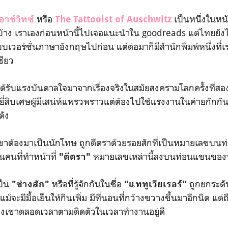
หรือ
เป็นหนึ่งในหนั
อาช์วิทซ์
The Tattooist of Auschwitz
าบ้าง เราเองก่อนหน้านี้ไปเจอแนะนำใน goodreads แต่ไทยยัง
วอร์ชั่นภาษาอังกฤษไปก่อน แต่ต่อมาก็มีสำนักพิมพ์หนึ่งที่เ
ชียว
ับแรงบันดาลใจมาจากเรื่องจริงในสมัยสงครามโลกครั้งที่สอง
ยยี่สิบเศษผู้มีเสน่ห์แพรวพราวแต่ต้องไปใช้แรงงานในค่ายกักกั
ดัง
าต้องมาเป็นนักโทษ ถูกตีตราด้วยรอยสักที่เป็นหมายเลขบนท
คนที่ทำหน้าที่
หมายเลขเหล่านี้ลงบนท่อนแขนของน
"ตีตรา"
็น
หรือที่รู้จักกันในชื่อ
ถูกยกระด
"ช่างสัก"
"แททูเวียเรอร์"
ะมีมื้อเย็นให้กินเพิ่ม มีที่นอนที่กว้างขวางขึ้นมาอีกนิด แต่ถึง
มองเขาตลอดเวลาตามติดตัวในเวลาทำงานอยู่ดี