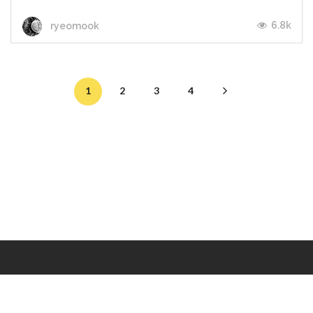
6.8k
ryeomook
1
2
3
4
Makers
/
Originals
/
Store
/
Sample
/
Redeem
/
About
/
Contact
/
Jobs
/