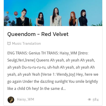
Queendom - Red Velvet
Music Translation
ENG TRANS: Genius TH TRANS: Haisy_WM [Intro:
Seulgi,Yeri,Irene] Queens Ah yeah, ah yeah Ah yeah,
ah yeah Du-ru-ru-ru-ru, uh-huh Ah yeah, ah yeah Ah
yeah, ah yeah Yeah [Verse 1: Wendy,Joy] Hey, here we
go again Under the dazzling sunlight You smile brightly
like a child Oh hey! In the same d...
584
Haisy_WM