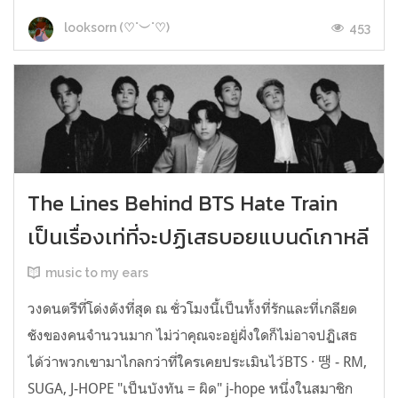
453
looksorn (♡˙︶˙♡)
The Lines Behind BTS Hate Train
เป็นเรื่องเท่ที่จะปฏิเสธบอยแบนด์เกาหลี
music to my ears
วงดนตรีที่โด่งดังที่สุด ณ ชั่วโมงนี้เป็นทั้งที่รักและที่เกลียด
ชังของคนจำนวนมาก ไม่ว่าคุณจะอยู่ฝั่งใดก็ไม่อาจปฏิเสธ
ได้ว่าพวกเขามาไกลกว่าที่ใครเคยประเมินไว้BTS · 땡 - RM,
SUGA, J-HOPE "เป็นบังทัน = ผิด" j-hope หนึ่งในสมาชิก