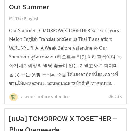
Our Summer
The Playlist
Our Summer TOMORROW X TOGETHER Korean Lyrics:
Melon English Translation:Genius Thai Translation:
WIRUNYUPHA, A Week Before Valentine ☀️ Our
Summer ฤดูร้อนของเรา 타오르는 태양 아래질척이며 녹
아가네회색빛의 빌딩 숲끝이 없는 기말고사 뒤척이며
잠 못 드는 잿빛 도시의 소음 ใต้แสงอาทิตย์ที่ส่องสว่างที่
ชวนให้เหนอะหนะและหลอมละลายป่าตึกสีเทาสอบปล...
1.1k
a week before valentine
[แปล] TOMORROW X TOGETHER –
Blue Orangeade