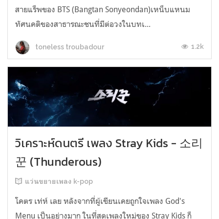
สายแร็พของ BTS (Bangtan Sonyeondan)เหน็บแหนม
ทัศนคติของสาธารณะชนที่มีต่อวงในบทเ...
1.2k
toneless troubadour
วิเคราะห์ดนตรี เพลง Stray Kids - 소리
꾼 (Thunderous)
แว่นขยายเพลง k-pop
โคตร เท่ห์ เลย หลังจากที่ผู้เขียนเคยถูกใจเพลง God's
Menu เป็นอย่างมาก ในที่สุดเพลงใหม่ของ Stray Kids ก็