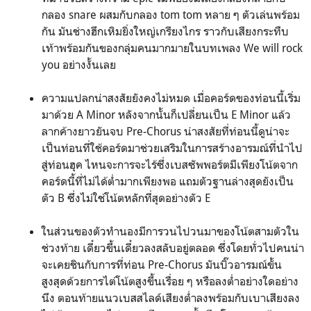
กลอง snare ผสมกับกลอง tom tom หลาย ๆ ตัวเล่นพร้อม
กัน มันช่างฮึกเหิมยิ่งใหญ่เกรียงไกร ราวกับเสียงกระทืบ
เท้าพร้อมกันของกลุ่มคนมากมายในบทเพลง We will rock
you อย่างงั้นเลย
ความแปลกน่าสงสัยยังคงไม่หมด เมื่อคอร์ดของท่อนนี้เริ่ม
มาด้วย A Minor หลังจากนั้นก็เปลี่ยนเป็น E Minor แล้ว
ลากค้างยาวยันจบ Pre-Chorus น่าสงสัยที่ท่อนนี้ดูน่าจะ
เป็นท่อนที่ใช้คอร์ดมาช่วยเสริมในการสร้างอารมณ์ที่นำไป
สู่ท่อนฮุค ไหนจะการจะไร้ซึ่งเบสซัพพอร์ตมีเพียงโน้ตจาก
คอร์ดนี้ที่ไม่ได้ต่ำมากเพียงพอ แถมตัวฐานล่างสุดยังเป็น
ตัว B ซึ่งไม่ใช่โน้ตหลักที่สุดอย่างตัว E
ในส่วนของตัวทำนองมีการวนไปวนมาของโน้ตสามตัวใน
ช่วงท้าย เดี๋ยวขึ้นเดี๋ยวลงสลับอยู่ตลอด ซึ่งโดยทั่วไปคนน่า
จะเคยชินกับการที่ท่อน Pre-Chorus มันบิ๊วอารมณ์ขั้น
สูงสุดด้วยการไต่โน้ตสูงขึ้นเรื่อย ๆ หรือลงต่ำอย่างใดอย่าง
นึง ตอนท้ายแนวเบสสไลด์เสียงต่ำลงพร้อมกับเบาเสียงลง