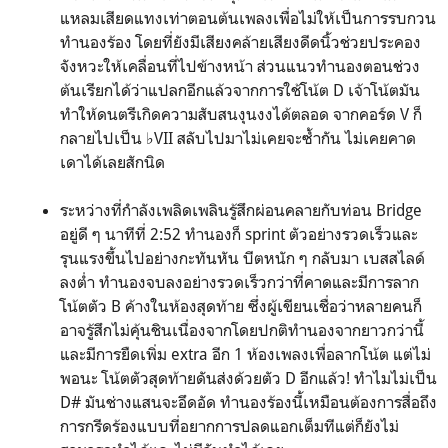
แหลมเสียดแทงเท่าตอนต้นเพลงเพื่อไม่ให้เป็นการรบกวน
ทำนองร้อง โดยที่ยังมีเสียงคล้ายเสียงดีดนิ้วช่วยประคอง
จังหวะให้เคลื่อนที่ไปข้างหน้า ส่วนแนวทำนองตอนช่วง
ต้นเรียกได้ว่าแปลกอีกแล้วจากการใช้โน้ต D เจ้าโน้ตมัน
ทำให้ดนตรีเกิดความสับสนงุนงงได้ตลอด จากคอร์ด V ก็
กลายไปเป็น ♭VII สลับไปมาไม่เคยจะซ้ำกัน ไม่เคยคาด
เดาได้เลยสักนิด
ระหว่างที่กำลังเพลิดเพลินรู้สึกผ่อนคลายกับท่อน Bridge
อยู่ดี ๆ นาทีที่ 2:52 ทำนองก็ sprint ตัวอย่างรวดเร็วและ
รุนแรงขึ้นไปอย่างกะทันหัน บีตหนัก ๆ กลับมา เบสสไลด์
ลงต่ำ ทำนองจบลงอย่างรวดเร็วกว่าที่คาดและมีการลาก
โน้ตตัว B ค้างในห้องสุดท้าย ซึ่งผู้เขียนเชื่อว่าหลายคนก็
อาจรู้สึกไม่คุ้นชินเนื่องจากโดยปกติทำนองจากยาวกว่านี้
และมีการยืดเพิ่ม extra อีก 1 ห้องเพลงเพื่อลากโน้ต แต่ไม่
พอนะ โน้ตตัวสุดท้ายดันส่งด้วยตัว D อีกแล้ว! ทำไมไม่เป็น
D# มันช่างแสนจะอึดอัด ทำนองร้องนี้เหมือนต้องการสื่อถึง
การกรีดร้องแบบที่อยากการปลดแอกเต็มทีแต่ก็ยังไม่