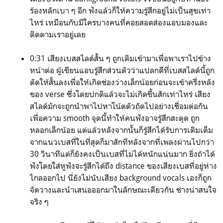
ร้องหลักเบา ๆ อีก ฟังแล้วก็ให้ความรู้สึกอยู่ไม่เป็นสุขเท่า
ไหร่ เหมือนกับมีใครบางคนที่คอยสอดส่องแอบมองและ
ติดตามเราอยู่เลย
0:31 เสียงเบสสไลด์สั้น ๆ ถูกเติมเข้ามาเพื่อพาเราไปข้าง
หน้าต่อ ผู้เขียนแอบรู้สึกส่วนตัวว่าแปลกดีที่เบสสไลด์นี้ถูก
ตัดให้สั้นลงเพื่อให้เกิดช่องว่างเล็กน้อยก่อนจะเข้าครึ่งหลัง
ของ verse ซึ่งโดยปกติแล้วจะไม่เกิดขึ้นสักเท่าไหร่ เสียง
สไลด์มักจะถูกนำพาไปหาโน้ตตัวถัดไปอย่างเชื่อมต่อกัน
เพื่อความ smooth จุดนี้ทำให้คนฟังอาจรู้สึกสะดุด ถูก
หลอกเล็กน้อย แต่แล้วหลังจากนั้นก็รู้สึกได้รับการเติมเต็ม
จากแนวเบสที่ในที่สุดก็มาสักทีหลังจากที่เพลงผ่านไปกว่า
30 วินาทีแต่ก็ยังคงเป็นเบสที่ไม่ได้หนักแน่นมาก ยิ่งถ้าได้
ฟังโดยใส่หูฟังจะรู้สึกได้ถึง distance ของเสียงเบสที่อยู่ห่าง
ไกลออกไป นี่ยังไม่นับเสียง background vocals เองก็ถูก
จัดวางและนำเสนอออกมาในลักษณะเดียวกัน ช่างน่าสนใจ
จริง ๆ