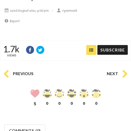
22nd August 2021, 9:00 pm
ryeomook
Report
1.7k
SUBSCRIBE
VIEWS
PREVIOUS
NEXT
5
0
0
0
0
0
COMMENTS
(
0)