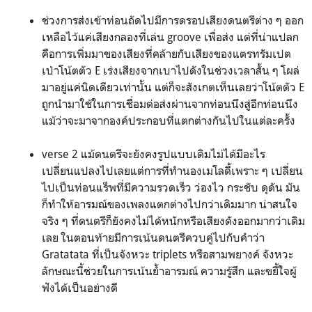
ช่วงการส่งเข้าท่อนถัดไปมีการดรอปเสียงดนตรีต่าง ๆ ออก
เหลือไว้แค่เสียงกลองที่เล่น groove เพื่อส่ง แต่ที่น่าแปลก
คือการเพิ่มมาของเสียงที่คล้ายกับเสียงของแตรทรัมเปต
เป่าโน้ตตัว E เร่งเสียงจากเบาไปดังในช่วงเวลาสั้น ๆ โผล่
มาอยู่แค่นิดเดียวเท่านั้น แต่ก็จะสังเกตเห็นเลยว่าโน้ตตัว E
ถูกนำมาใช้ในการเชื่อมต่อส่งผ่านจากท่อนนึงสู่อีกท่อนนึง
แม้ว่าจะมาจากองค์ประกอบที่แตกต่างกันไปในแต่ละครั้ง
verse 2 แม้ดนตรีจะยังคงรูปแบบเดิมไม่ได้มีอะไร
เปลี่ยนแปลงไปเลยแต่การที่ทำนองเมโลดี้เพราะ ๆ เปลี่ยน
ไปเป็นท่อนแร็พที่มีความรวดเร็ว ว่องไว กระชับ ดุดัน มัน
ก็ทำให้อารมณ์ของเพลงแตกต่างไปกว่าเดิมมาก น่าสนใจ
จริง ๆ ที่ดนตรีก็ยังคงไม่ได้หนักหรือเสียงดังออกมากว่าเดิม
เลย ในตอนท้ายมีการเน้นดนตรีควบคู่ไปกับคำว่า
Gratatata ที่เป็นจังหวะ triplets หรือสามพยางค์ จังหวะ
ลักษณะนี้ช่วยในการเน้นย้ำอารมณ์ ความรู้สึก และขยี้ใจผู้
ฟังได้เป็นอย่างดี