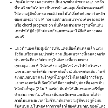
เริ่มต้น intro เพลงมาด้วยเสียง synthesizer สองแนวหลัก
ที่วนเวียนกันไปมา เป็นการนำเสนอจุดเริ่มต้นของเพลงที่
ให้ความรู้สึกมั่นคงมากแม้ว่าจะไม่ได้เริ่มต้นด้วยคอร์ดหลัก
ของเพลงอย่าง E Minor แต่ลักษณะแนวทางเดินของคอร์ด
หรือ chord progression นั้นก็ค่อนข้างมาตรฐานที่คนคุ้น
เคยทำให้ผู้ฟังรู้สึกปลอดภัยและคาดเดาได้ถึงทิศทางของ
ดนตรี
แนวทำนองเสียงสูงมีการปรับแต่งเสียงให้แหลมเล็ก แถม
ยังสั่นเครือจนแอบน่ากลัว ส่วนเสียงแนวล่างที่เล่นลงคอร์ด
นั้น คอร์ดที่สองก็มักจะอยู่ในจังหวะที่คร่อมกลาง
syncopation ทำให้คนฟังอาจรู้สึกไขว้เขวไปบ้างในช่วง
แรก แถมทุกครั้งที่มีการลงคอร์ดก็จะมีเสียงคอร์ดเดียวกันที่
สะท้อนกลับมา และอีกจุดที่ไม่พูดถึงไม่ได้เลยคือการจัดรูป
แบบของคอร์ดที่เลือกโน้ตที่มีความสำคัญน้อยที่สุดมาเป็น
โน้ตตัวต่ำสุด (2 ใน 3 คอร์ด) มันทำให้เสียงของดนตรีที่ถูก
นำเสนออกมาไม่แข็งแรงมั่นคงเพียงพอ ..จะสังเกตได้ว่า
ภายในแค่ระยะเวลาไม่กี่วินาทีแรกความรู้สึกของผู้ฟังมัน
สับสนปนเปไปหมดจากการเลือกใช้องค์ประกอบของผู้แต่ง