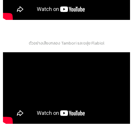
ตัวอย่างเสียงกลอง Tambori และขลุ่ย Flabiol