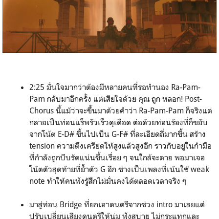
2:25 มั่นใจมากว่าต้องมีหลายคนที่รอทำนอง Ra-Pam-
Pam กลับมาอีกครั้ง แต่เสียใจด้วย คุณ ถูก หลอก! Post-
Chorus นี้แม้ว่าจะขึ้นมาด้วยคำว่า Ra-Pam-Pam ก็จริงแต่
กลายเป็นท่อนแร็พรัวเร็วดุเดือด ต่อด้วยท่อนร้องที่ก็ขยับ
จากโน้ต E-D# ขึ้นไปเป็น G-F# ที่ละเอียดถี่มากขึ้น สร้าง
tension ความตึงเครียดให้สูงแล้วสูงอีก ราวกับอยู่ในกำมือ
ที่กำลังถูกบีบรัดแน่นขึ้นเรื่อย ๆ จนใกล้จะตาย พอมาเจอ
โน้ตตัวสุดท้ายที่ย้ำตัว G อีก ช่างเป็นเพลงที่เน้นใช้ weak
note ทำให้คนฟังรู้สึกไม่มั่นคงได้ตลอดเวลาจริง ๆ
มาสู่ท่อน Bridge ที่ยกเอาดนตรีจากช่วง intro มาเลยแต่
ปรับเปลี่ยนเสียงดนตรีให้นุ่ม ฟังสบาย ไม่กระแทกและ