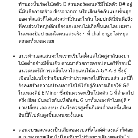
ทำนองนั้นร้องโน้ตตัว D ส่วนคอร์ดดนตรีมีโน้ตตัว D# อยู่​
นี่มันคือการสร้าง dissonance หรือเสียงกัดกันแบบขั้นสุด
ยอด ฟังแล้วก็ได้แต่งงว่านี่มันอะไรกัน โดยปกตินี่มันคือสิ่ง
ที่คนส่วนใหญ่หลีกเลี่ยงและแทบไม่เกิดขึ้นเลยโดยเฉพาะ
ในเพลงป๊อป ยอมใจคนแต่งจริง ๆ ที่ challenge ไม่หยุด
ตลอดทั้งเพลงเลย
แนวทำนองแสนจะไพเราะเริ่มไล่ตั้งแต่โน้ตสูงกลับลงมา
โน้ตต่ำอย่างมีชั้นเชิง ตามมาด้วยการดรอปดนตรีที่รอบนี้
แนวดนตรีมีการเคลื่นไหวโดยเล่นโน้ต A-G#-A-B ซึ่งผู้
เขียนไม่แน่ใจว่าเขียนคำว่าประหลาดไปกี่รอบแล้ว แต่นี่ก็
ยังคงสร้างความประหลาดใจให้ได้อยู่กับการเลือกใช้ G#
ในเพลงคีย์ E Minor ซึ่งมันควรจะเป็นโน้ตตัว G ที่ต่ำลงไป
ครึ่งเสียง มันอะไรกันเนี่ยก็เล่น G มาทั้งเพลงทำไมอยู่ดี ๆ
มาเปลี่ยน เออ งงนะ อันนึงควรสูงขึ้นก็เล่นต่ำลงครึ่งเสียง
อันนี้ก็ไปดันสูงขึ้นแทนซะงั้นเลย
ตอนจบของเพลงเป็นเสียงของเบสที่สไลด์ต่ำลงแล้วก็ค่อย
ๆ เบาจนหายเงียบไปโดยที่เราไม่รู้เลยว่าเสียงของมันไป