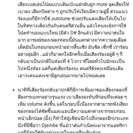
เสียงเบสเล่นโน้ตแบบเดิมเป๊ะแต่กลับถูก mute อุดเสียงให้
เบาลง เสียงบีตต่าง ๆ ถูกปรับให้เงียบมีความอู้อี้ ส่วนแนว
ร้องเองก็มีการใช้ autotune ช่วยปรับแต่งเสียงให้เป็นไป
ในทิศทางเดียวกันกับดนตรีส่วนอื่น แล้วไหนจะยังการใช้
โน้ตทำนองแบบใหม่ (มีตัว D# อีกแล้ว) มีความน่าสนใจ
มาก อารมณ์ของเพลงท่อนนี้มันแตกต่างจากความดุเดือด
เผ็ดมันในท่อนก่อนหน้าอย่างสิ้นเชิง มันชิล เซ็กซี่ เร่าร้อน
อย่างลุ่มลึก ..แล้วก็มาตกใจอีกครั้งเมื่อเสียงร้องอยู่ดี ๆ ก็
กลับมาเป็นปกติในห้องที่ 4 ไวกว่าที่โดยทั่วไปมักจะเป็น
ไปหนึ่งห้อง แต่ก็แค่เสียงร้องนะ ดนตรียังคงเหมือนเดิม
เอาว่ะคนแต่งเขามีลูกเล่นมากมายไปหมดเลย
นาทีที่เสียงร้องกลับมาปกติก็มีการเพิ่มมาของเสียงกลองที่
ตีลงกระแทกอย่างรุนแรง เบาเสียงลงทันทีก่อนที่จะค่อย ๆ
เพิ่ม volume ดังขึ้น แต่ในรอบนี้เนื่องจากสามารถฟังเสียง
ของกลองได้ชัดขึ้นและแอบมีความแตกต่างจากรอบก่อน
หน้าเล็กน้อย (มั้ง) ก็ทำให้ผู้เขียนนึกไปถึงกลองอีกประเภท
นึงที่มีชื่อว่า Djembe ที่แม้ว่าต้นกำเนิดจะมาจากแอฟริกา
แต่ก็นิยมใช้กันอย่างมากในดนตรีละตินด้วย