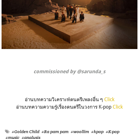
commissioned by @sarunda_s
อ่านบทความวิเคราะห์ดนตรีเพลงอื่น ๆ
Click
อ่านบทความความรู้เรื่องดนตรีในวงการ K-pop
Click
#Golden Child
#Ra pam pam
#woollim
#kpop
#K-pop
#music
#analysis