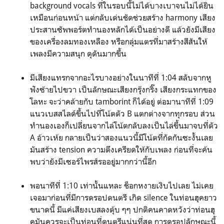
background vocals ที่ในรอบนี้ไม่ได้บางเบาจนไม่ได้ยิน
เหมือนก่อนหน้า แต่กลับเด่นชัดช่วยสร้าง harmony เสียง
ประสานซัพพอร์ตทำนองหลักได้เป็นอย่างดี แล้วยังมีเสียง
ของเครื่องลมทองเหลือง หรือกลุ่มแตรที่มาสร้างสีสันให้
เพลงมีความสนุก ดุดันมากขึ้น
มีเสียงแทรกจากอะไรบางอย่างในนาทีที่ 1:04 สลับจากหู
ฟังซ้ายไปขวา เป็นลักษณะเสียงกรุ๊งกริ๊ง เสียงกระแทกของ
โลหะ จะว่าคล้ายกับ tamborint ก็ได้อยู่ ต่อมานาทีที่ 1:09
แนวเบสสไลด์ขึ้นไปที่โน้ตตัว B แตกต่างจากทุกรอบ ส่วน
ทำนองเองก็เปลี่ยนจากไล่โน้ตกลับลงเป็นไล่ขึ้นมาจบที่ตัว
A อ้าวเห้ย กลายเป็นว่าสองแนวนี้มีโน้ตที่กัดกันซะงั้นเลย
มันสร้าง tension ความตึงเครียดให้กับเพลง ก่อนที่จะค้น
พบว่ายังมีเซอร์ไพรส์รออยู่มากกว่านี้อีก
พอนาทีที่ 1:10 เท่านั้นแหละ ช็อกหงายเงิบไปเลย ไม่เคย
เจอมาก่อนที่มีการดรอปดนตรี เกิด silence ในท่อนฮุคยาว
ขนาดนี้ มีแค่เสียงเบสลงตุ้บ ๆๆ ปกติคนคาดหวังว่าท่อนฮุ
คมันควรจะเป็นท่อนที่ดนตรีแน่นที่สุด การดรอปลักษณะนี้