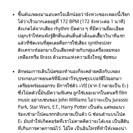
ขึ้นต้นเพลงมาแอบตกใจเล็กน้อยว่าจังหวะของเพลงนี้เรียก
ได้ว่าเร็วมากเลยอยู่ที่ 172 BPM (172 จังหวะต่อ 1 นาที)
สังเกตได้จากเสียง rhythm บีตต่าง ๆ ที่มีความถี่ละเอียด
ปลุกเร้าให้คนฟังรู้สึกตื่นเต้นตื่นตัวตั้งแต่เสีั้ยววินาทีแรก
แล้วที่ชัดเจนที่สุดเลยคือการใช้เสียง synthesizer
สังเคราะห์ออกมาเป็นเสียงคล้ายกับกลุ่มเครื่องลมทอง
เหลืองหรือ Brass ตัวแทนแห่งความยิ่งใหญ่ ชัยชนะ
ลักษณะการเดินโน้ตของทำนองก็จะคล้ายคลึงกับเพลง
ประกอบภาพยนตร์ที่มีเหล่าวีรบุรุษซุปเปอร์ฮีโร่ออกมา
เตรียมพร้อมออกรบ มีการใช้ตัว ♭VII (จาก E กลายเป็น E♭)
ซึ่งโน้ตตัวนี้มันมีความพิเศษ ถูกใช้เยอะมากในดนตรี film
music อย่างเช่นของ John Williams ไม่ว่าจะเป็น Jurassic
Park, Star Wars, E.T., Harry Potter เป็นต้น แต่พอแนว
ร้องเข้ามาโน้ตแรกกลับกลายเป็นตัว G ซ้อนด้านบนโน้ต
E♭ มันทำให้เกิดคอร์ดที่เราไม่คาดคิดว่าจะได้เจอ เป็นสีสัน
ที่เกินการคาดการณ์ไว้ โอ้โห เป็นอินโทรที่ทำให้เพลงน่า