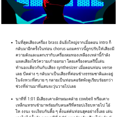
ในที่สุดเสียงเครื่อง brass อันยิ่งใหญ่จากเมื่อตอน intro ก็
กลับมาอีกครั้งในท่อน chorus แถมคราวนี้ถูกปรับให้เสียงมี
ความดังและแตกเรากับเครื่องลมทองเหลืองเหล่านี้กำลัง
แผดเสียงโชว์ความเก๋าออกมา โดยเครื่องดนตรีนี้เล่น
ทำนองเดียวกันกับเสียง synthesizer เมื่อตอนท่อน verse
เลย บีตต่าง ๆ กลับมาเป็นเสียงที่ค่อนข้างธรรมชาติและอยู่
ในจังหวะที่สบาย ๆ กลายเป็นท่อนคอรัสฟังดูเรียบร้อยกว่า
ช่วงที่ผ่านมาที่แสนจะวุ่นวายไปเลย
นาทีที่ 1:01 มีเสียงเคาะลักษณะคล้าย cowbell หรือเคาะ
เหล็กแทรกเข้ามาพร้อมกับดนตรีที่ดรอปเงียบหายไป โอ้
โห งงนะ จะเงียบกันดื้อ ๆ ตั้งแต่ต้นท่อนฮุคอย่างงี้เลย เล่น