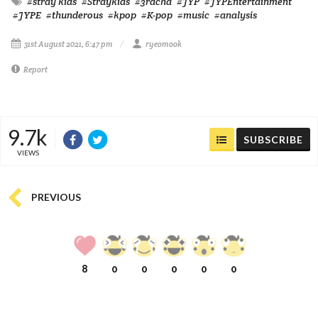
#stray kids
#Straykids
#3racha
#JYP
#JYPEntertainment
#JYPE
#thunderous
#kpop
#K-pop
#music
#analysis
31st August 2021, 6:47 pm
ryeomook
Report
9.7k
SUBSCRIBE
VIEWS
PREVIOUS
8
0
0
0
0
0