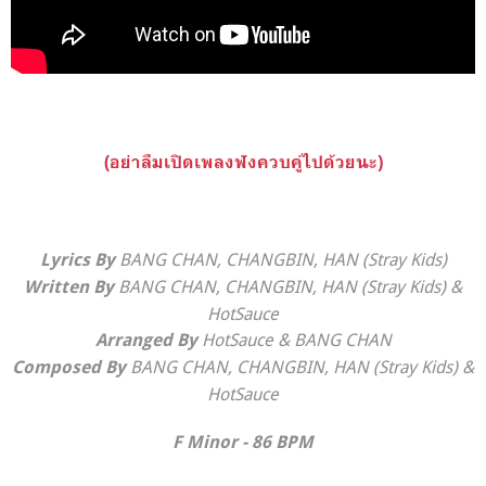
(อย่าลืมเปิดเพลงฟังควบคู่ไปด้วยนะ)
​BANG CHAN, CHANGBIN, HAN (Stray Kids)
Lyrics By
BANG CHAN, CHANGBIN, HAN (Stray Kids) &
Written By
HotSauce
HotSauce & BANG CHAN
Arranged By
BANG CHAN, CHANGBIN, HAN (Stray Kids) &
Composed By
HotSauce
F Minor - 86 BPM