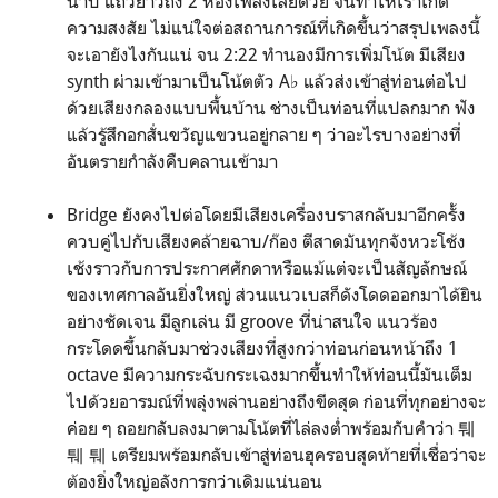
นาบ แถวยาวถึง 2 ห้องเพลงเลยด้วย จนทำให้เราเกิด
ความสงสัย ไม่แน่ใจต่อสถานการณ์ที่เกิดขึ้นว่าสรุปเพลงนี้
จะเอายังไงกันแน่ จน 2:22 ทำนองมีการเพิ่มโน้ต มีเสียง
synth ผ่ามเข้ามาเป็นโน้ตตัว A♭ แล้วส่งเข้าสู่ท่อนต่อไป
ด้วยเสียงกลองแบบพื้นบ้าน ช่างเป็นท่อนที่แปลกมาก ฟัง
แล้วรู้สึกอกสั่นขวัญแขวนอยู่กลาย ๆ ว่าอะไรบางอย่างที่
อันตรายกำลังคืบคลานเข้ามา
Bridge ยังคงไปต่อโดยมีเสียงเครื่องบราสกลับมาอีกครั้ง
ควบคู่ไปกับเสียงคล้ายฉาบ/ก๊อง ตีสาดมันทุกจังหวะโช้ง
เช้งราวกับการประกาศศักดาหรือแม้แต่จะเป็นสัญลักษณ์
ของเทศกาลอันยิ่งใหญ่ ส่วนแนวเบสก็ดังโดดออกมาได้ยิน
อย่างชัดเจน มีลูกเล่น มี groove ที่น่าสนใจ แนวร้อง
กระโดดขึ้นกลับมาช่วงเสียงที่สูงกว่าท่อนก่อนหน้าถึง 1
octave มีความกระฉับกระเฉงมากขึ้นทำให้ท่อนนี้มันเต็ม
ไปด้วยอารมณ์ที่พลุ่งพล่านอย่างถึงขีดสุด ก่อนที่ทุกอย่างจะ
ค่อย ๆ ถอยกลับลงมาตามโน้ตที่ไล่ลงต่ำพร้อมกับคำว่า 퉤
퉤 퉤 เตรียมพร้อมกลับเข้าสู่ท่อนฮุครอบสุดท้ายที่เชื่อว่าจะ
ต้องยิ่งใหญ่อลังการกว่าเดิมแน่นอน