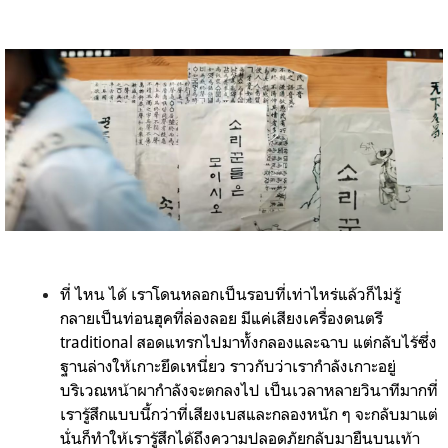
ที่ ไหน ได้ เราโดนหลอกเป็นรอบที่เท่าไหร่แล้วก็ไม่รู้
กลายเป็นท่อนฮุคที่ล่องลอย มีแค่เสียงเครื่องดนตรี
traditional สอดแทรกไปมาทั้งกลองและฉาบ แต่กลับไร้ซึ่ง
ฐานล่างให้เกาะยึดเหนี่ยว ราวกับว่าเรากำลังเกาะอยู่
บริเวณหน้าผากำลังจะตกลงไป เป็นเวลาหลายวินาทีมากที่
เรารู้สึกแบบนี้กว่าที่เสียงเบสและกลองหนัก ๆ จะกลับมาแต่
นั่นก็ทำให้เรารู้สึกได้ถึงความปลอดภัยกลับมายืนบนเท้า