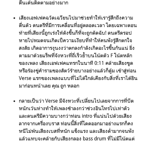
ตื่นเต้นติดตามอย่างมาก
เสียงเอฟเฟคฉวัดเฉวียนไปมาช่วยทำให้เรารู้สึกถึงความ
ตื่นตัว ดนตรีที่มีการเคลื่อนที่อยู่ตลอดเวลา โดยเฉพาะตอน
ท้ายที่เสียงนี้ถูกเร่งให้ดังขึ้นก็ที่จะถูกตัดฉับ! ดนตรีดรอป
หายไปหมดจนเกิดเป็ความเงียบที่ทำให้คนฟังรู้สึกตกใจ
สงสัย เกิดอาการงุนงงว่าตกลงกำลังเกิดอะไรขึ้นกันแน่ ยิ่ง
ตามมาด้วยแร็พที่จังหวะที่ถี่เร็วย้ำบนโน้ตตัว F โน้ตหลัก
ของเพลง เสียงเอฟเฟคแทรกในนาที 0:11 คล้ายเสียงขูด
หรือร้องขู่คำรามของสัตว์ร้ายบางอย่างแล้วก็ตู้ม เข้าสู่ท่อน
Verse แรกของเพลงแบบที่ไม่ได้ใกล้เคียงกับสิ่งที่เราได้ยิน
มาก่อนหน้าเลย คุณ ถูก หลอก
กลายเป็นว่า Verse มีจังหวะที่เปลี่ยนไปเลยจากการที่บีต
หนักเว้นห่างทำให้เพลงช้าลงกว่าช่วงอินโทรไปเท่าตัว
และดนตรีมีความบางกว่าท่อน intro ที่แน่นไปด้วยเสียง
ลากจากเครื่องบราส ท่อนนี้สิ่งที่โดดออกมาอย่างแรกก็คง
หนีไม่พ้นเสียงเบสที่หนัก แข็งแรง และเสียงต่ำมากจนฟัง
แล้วแทบจะคล้ายกับเสียงกลอง bass drum ที่ไม่มีโน้ตแต่