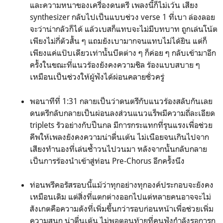
และความหนาของเครื่องดนตรี เพลงนี้ก็ไม่เว้น เสียง
synthesizer กลับไปเป็นแบบช่วง verse 1 ที่เบา ล่องลอย
จะว่าน่ากลัวก็ได้ แล้วเบสก็แทบจะไม่มีบทบาท ถูกเล่นโน้ต
เพียงไม่กี่ตัวสั้น ๆ แถมยังเบามากจนแทบไม่ได้ยิน แต่ก็
เพียงแค่แป๊บเดียวเท่านั้นบีตต่าง ๆ ก็ค่อย ๆ กลับเข้ามาอีก
ครั้งในขณะที่แนวร้องยังคงความชิล ร้องแบบสบาย ๆ
เหมือนเป็นช่วงให้ผู้ฟังได้ผ่อนคลายชั่วครู่
พอนาทีที่ 1:31 กลายเป็นว่าดนตรีกับแนวร้องสลับกันเลย
ดนตรีกลับกลายเป็นผ่อนลงส่วนแนวแร็พมีความถี่ละเอียด
triplets รัวอย่างกับปืนกล มีการกระแทกที่รุนแรงเพื่อช่วย
คีพให้เพลงยังคงความน่าตื่นเต้น ไม่เนือยจนเกินไปจาก
เสียงทำนองที่เล่นซ้ำวนไปวนมา หลังจากนั้นกลับกลาย
เป็นการร้องนำเข้าสู่ท่อน Pre-Chorus อีกครั้งนึง
ท่อนพรีคอรัสรอบนี้แม้ว่าทุกอย่างทุกองค์ประกอบจะยังคง
เหมือนเดิม แต่สิ่งที่แตกต่างออกไปแต่หลายคนอาจจะไม่
สังเกตคือความดังที่เพิ่มขึ้นกว่ารอบก่อนหน้าเพื่อช่วยเพิ่ม
ความสนุก น่าตื่นเต้น ไม่พอตอนท้ายที่คนฟังกำลังรอการก