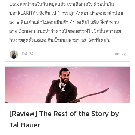
และงดหน้าจอในวันหยุดแล้ว เราเลือกเสริมด้วยน้ำมัน
ปลาKLARITY หลังกินไป 1 กระปุก 💡ตอนบ่ายสมองล้าน้อย
ลง 💡ตื่นเช้าแล้วไม่ค่อยมึนหัว 💡ไอเดียไม่ตัน ยิ่งทำงาน
สาย Content แนะนำว่าควรมี ชอบตรงที่ไม่มีกลิ่นคาวเลย
กินง่ายสุดตั้งแต่เคยกินน้ำมันปลามาเลย ใครที่เคยกิ...
23
DA RA
[Review] The Rest of the Story by
Tal Bauer