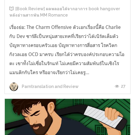
[Book Review] ผลพลอยได้จากอาการ book hangover
หลังอ่านสารพัน MM Romance
เรื่องย่อ: The Charm Offensive ตัวเอกเรื่องนี้คือ Charlie
กับ Dev ชาร์ลีเป็นหนุ่มสายเทคที่เรียกว่าได้เนิร์ดเต็มตัว
ปัญหาทางครอบครัวเอย ปัญหาทางการสื่อสาร โรควิตก
กังวลเอย OCD มาครบ เรียกได้ว่าครบองค์ประกอบความโอ
ตะ เขาทั้งไม่เชื่อในรักแท้ ไม่เคยมีความสัมพันธ์ในเชิงโร
แมนติกกับใคร หรืออาจเรียกว่าไม่เคยรู...
27
Parntranslation and Review