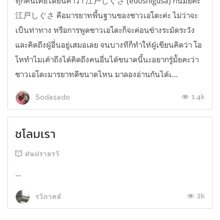
ทุกคนเคยได้ยินคำว่า 江戸しぐさ (edoshigusa) กันมั้ยคะ
江戸しぐさ คือมารยาทพื้นฐานของชาวเอโดะค่ะ ไม่ว่าจะ
เป็นท่าทาง หรือการพูดชาวเอโดะก็จะค่อนข้างระมัดระวัง
และคิดถึงผู้อื่นอยู่เสมอเลย จนบางทีก็ทำให้ผู้เขียนคิดว่า โอ
โหทำไมเค้าถึงได้คิดถึงคนอื่นได้ขนาดนี้นะอยากรู้มั้ยคะว่า
ชาวเอโดะมารยาทดีขนาดไหน มาลองอ่านกันได้เ...
1.4k
Sodasado
ชโลมเรา
ฝนปรายรวี
...
2k
รวีภาคย์