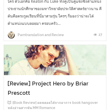
ใคร ตัวเอกคือ Keaton กับ Luke ทั้งคู่เป็นคู่แข่งชิงตำแหน่ง
ประธานนักศึกษาของมหาวิทยาลัยประวัติศาสตร์ยาวนาน คี
ตันคือตระกูลเรียนที่นี่มาสามรุ่น ใครๆ ก็มองว่าน่าจะได้
ตำแหน่งแบบลอยมา ครอบครัว...
27
Parntranslation and Review
[Review] Project Hero by Briar
Prescott
[Book Review] ผลพลอยได้จากอาการ book hangover
หลังอ่านสารพัน MM Romance