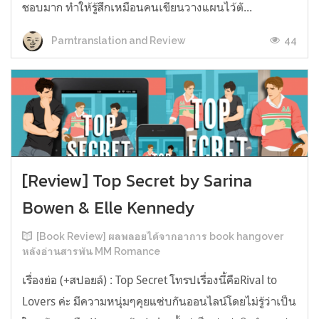
ชอบมาก ทำให้รู้สึกเหมือนคนเขียนวางแผนไว้ตั...
44
Parntranslation and Review
[Review] Top Secret by Sarina
Bowen & Elle Kennedy
[Book Review] ผลพลอยได้จากอาการ book hangover
หลังอ่านสารพัน MM Romance
เรื่องย่อ (+สปอยล์) : Top Secret โทรปเรื่องนี้คือRival to
Lovers ค่ะ มีความหนุ่มๆคุยแซ่บกันออนไลน์โดยไม่รู้ว่าเป็น