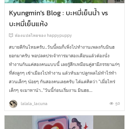
Kyungmin's Blog : บะหมี่เย็นน้ำ vs
บะหมี่เย็นแห้ง
ห้องแปลไทยของ happypuppy
สบายดีกันไหมครับ..วันนี้ผมก็เพิ่งไปทำงานเพลงกับมินฮ
ยอกมาครับ พอปลดประจำการมาสองเดือนแล้วต้องนั่ง
ทำงานกันแค่สองคนแบบนี้ เลยรู้สึกเหมือนคู่สามีภรรยาแก่ๆ
ที่ส่งลูกๆ เข้าเมืองไปทำงาน แล้วหันมาปลูกผลไม้ทำไร่ทำ
สวนเล็กๆ น้อยๆ กันสองคนเลยครับ ได้แต่คิดว่า "เมื่อไหร่
เด็กๆ จะมาหาน้า.."วันนี้ก่อนเริ่มงาน มินฮย...
50
lalala_lacuna