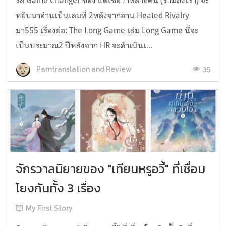
รีส์ Game Changer ของ แต่เชื่อว่าหลายคน (รวมถึงเรา) จะ
หยิบมาอ่านเป็นเล่มที่ 2หลังจากอ่าน Heated Rivalry
มา555 เรื่องย่อ: The Long Game เล่ม Long Game นี่จะ
เป็นประมาณ2 ปีหลังจาก HR จะดำเนินเ...
35
Parntranslation and Review
จักรวาลนิยายของ "เทียนหรูอวี้" ที่เชื่อม
โยงกันทั้ง 3 เรื่อง
My First Story