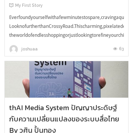
My First Story
Everfoundyourselfwithafewminutestospare,cravingaquick,e
LooknofurtherthanCrossyRoad.Thischarming,pixelatedendl
theworldofendlesshoppingorjustlookingtorefineyourchicken
63
joshuaa
thAI Media System ปัญญาประดิษฐ์
กับความเปลี่ยนแปลงของระบบสื่อไทย
By วศิน ปั้นทอง