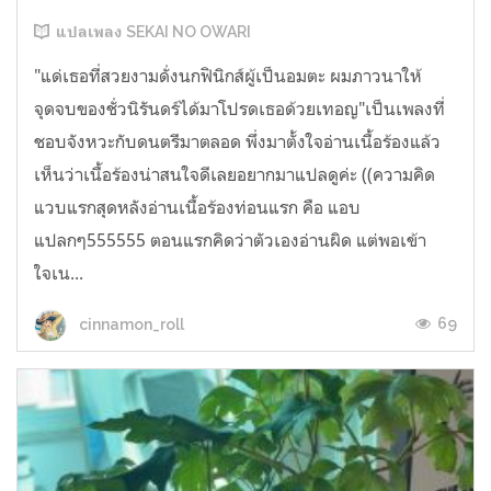
แปลเพลง SEKAI NO OWARI
"แด่เธอที่สวยงามดั่งนกฟินิกส์ผู้เป็นอมตะ ผมภาวนาให้
จุดจบของชั่วนิรันดร์ได้มาโปรดเธอด้วยเทอญ"เป็นเพลงที่
ชอบจังหวะกับดนตรีมาตลอด พึ่งมาตั้งใจอ่านเนื้อร้องแล้ว
เห็นว่าเนื้อร้องน่าสนใจดีเลยอยากมาแปลดูค่ะ ((ความคิด
แวบแรกสุดหลังอ่านเนื้อร้องท่อนแรก คือ แอบ
แปลกๆ555555 ตอนแรกคิดว่าตัวเองอ่านผิด แต่พอเข้า
ใจเน...
69
cinnamon_roll