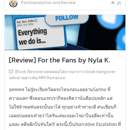
35
Parntranslation and Review
[Review] For the Fans by Nyla K.
[Book Review] ผลพลอยได้จากอาการ book hangover
หลังอ่านสารพัน MM Romance
อหหหห ไม่รู้จะเริ่มหวีดตรงไหนก่อนเลยอ่านSarina ที่
ความแตก ซึ่งตอนแรกเราก็หลงคิดว่านั่นคือปมหลัก แต่
ไม่ใช่จ้าพอพ้นตรงนั้นมาได้ ทุกอย่างทำท่าจะดี คนเขียนก็
เฉลยปมตอนท้ายว่าไครันเคยเจออะไรมาในอดีตเท่านั้น
แหละ คดีพลิกในทันใด!!! ตรงนี้เป็นNarrative Escalation ที่