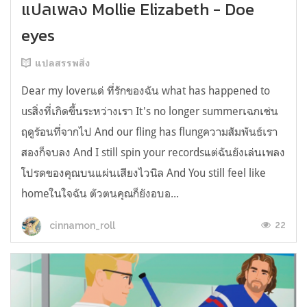
แปลเพลง Mollie Elizabeth - Doe
eyes
แปลสรรพสิ่ง
Dear my loverแด่ ที่รักของฉัน what has happened to
usสิ่งที่เกิดขึ้นระหว่างเรา It's no longer summerเฉกเช่น
ฤดูร้อนที่จากไป And our fling has flungความสัมพันธ์เรา
สองก็จบลง And I still spin your recordsแต่ฉันยังเล่นเพลง
โปรดของคุณบนแผ่นเสียงไวนิล And You still feel like
homeในใจฉัน ตัวตนคุณก็ยังอบอ...
22
cinnamon_roll