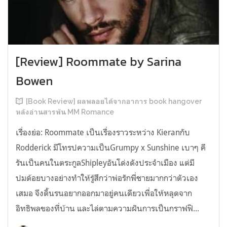
[Review] Roommate by Sarina
Bowen
[Book Review] ผลพลอยได้จากอาการ book hangover
หลังอ่านสารพัน MM Romance
เรื่องย่อ: Roommate เป็นเรื่องราวระหว่าง Kieranกับ
Rodderick มีโทรปความเป็นGrumpy x Sunshine เบาๆ คี
รันเป็นคนในตระกูลShipleyอันโด่งดังประจำเมือง แต่มี
ปมด้อยบางอย่างทำให้รู้สึกว่าพ่อรักพี่ชายมากกว่าตัวเอง
เสมอ จึงดิ้นรนอยากออกมาอยู่คนเดียวเพื่อให้หลุดจาก
อิทธิพลของที่บ้าน และไล่ตามความฝันการเป็นกราฟฟิ...