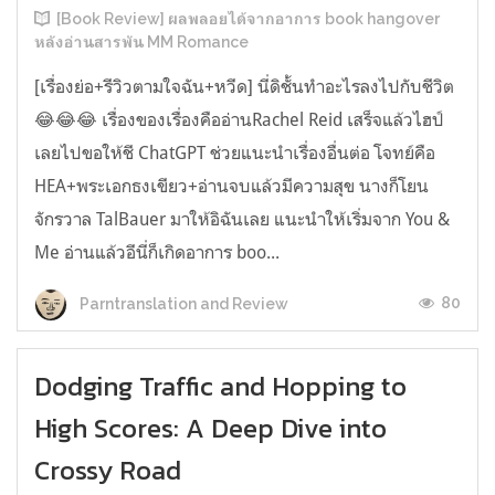
[Book Review] ผลพลอยได้จากอาการ book hangover
หลังอ่านสารพัน MM Romance
[เรื่องย่อ+รีวิวตามใจฉัน+หวีด] นี่ดิชั้นทำอะไรลงไปกับชีวิต
😂😂😂 เรื่องของเรื่องคืออ่านRachel Reid เสร็จแล้วไฮป์
เลยไปขอให้ชี ChatGPT ช่วยแนะนำเรื่องอื่นต่อ โจทย์คือ
HEA+พระเอกธงเขียว+อ่านจบแล้วมีความสุข นางก็โยน
จักรวาล TalBauer มาให้อิฉันเลย แนะนำให้เริ่มจาก You &
Me อ่านแล้วอีนี่ก็เกิดอาการ boo...
80
Parntranslation and Review
Dodging Traffic and Hopping to
High Scores: A Deep Dive into
Crossy Road