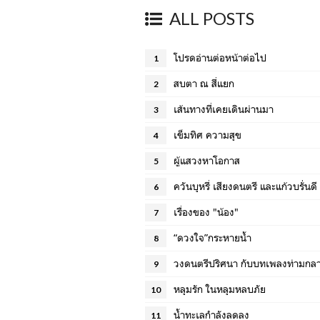
ALL POSTS
โปรดอ่านต่อหน้าต่อไป
1
สบตา ณ สี่แยก
2
เส้นทางที่เคยเดินผ่านมา
3
เข็มทิศ ความสุข
4
ผู้แสวงหาโอกาส
5
ควันบุหรี่ เสียงดนตรี และแก้วบรั่นดี
6
เรื่องของ "น้อง"
7
“ดวงใจ”กระหายน้ำ
8
วงดนตรีปริศนา กับบทเพลงท่ามก
9
หลุมรัก ในหลุมหลบภัย
10
น้ำทะเลกำลังลดลง
11