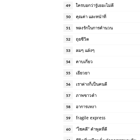
ใครบอกว่ารู้เยอะไม่ดี
49
คุณค่า และหน้าที่
50
หลงรักในการคำนวน
51
ถุยชีวิต
52
ลมๆ แล้งๆ
53
คาบเกี่ยว
54
เยียวยา
55
เราต่างก็เป็นคนดี
56
ภาพขาวดำ
57
อาการเหงา
58
fragile express
59
“โชคดี” คำพูดที่ดี
60