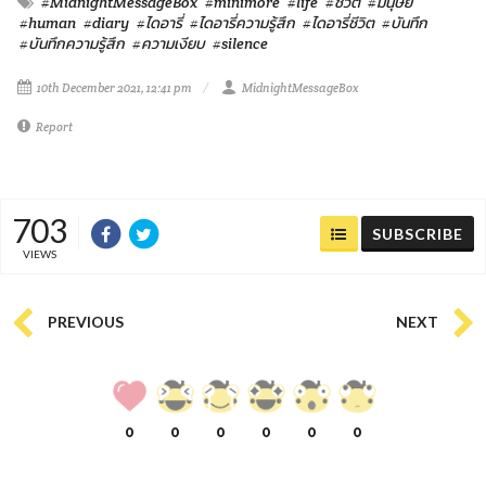
#MidnightMessageBox
#minimore
#life
#ชีวิต
#มนุษย์
#human
#diary
#ไดอารี่
#ไดอารี่ความรู้สึก
#ไดอารี่ชีวิต
#บันทึก
#บันทึกความรู้สึก
#ความเงียบ
#silence
10th December 2021, 12:41 pm
MidnightMessageBox
Report
703
SUBSCRIBE
VIEWS
PREVIOUS
NEXT
0
0
0
0
0
0