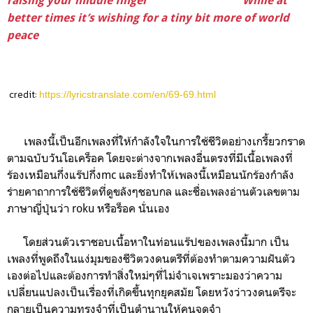
raising your middle finger
While at
better times it’s wishing for a tiny bit more of world
peace
credit:
https://lyricstranslate.com/en/69-69.html
เพลงนี้เป็นอีกเพลงที่ให้กำลังใจในการใช้ชีวิตอย่างเกรี้ยวกราด
ตามฉบับวันโอเคร็อค โดยจะต่างจากเพลงอื่นตรงที่มีเนื้อเพลงที่
ร้องเหมือนกึ่งแร๊ปกึ่งmc และยิ่งทำให้เพลงนี้เหมือนนักร้องกำลัง
ร่ายคาถาการใช้ชีวิตที่ดูขลังๆชอบกล และชื่อเพลงอ่านตัวเลขตาม
ภาษาญี่ปุ่นว่า roku หรือร็อค นั่นเอง
โดยส่วนตัวเราชอบเนื้อหาในท่อนแร๊ปของเพลงนี้มาก เป็น
เพลงที่พูดถึงในแง่มุมของชีวิตวงดนตรีที่ต้องทำตามความฝันตัว
เองต่อไป
และต้องการทำสิ่งใหม่ๆที่ไม่จำเจเพราะมองว่าความ
เปลี่ยนแปลงเป็นเรื่องที่เกิดขึ้นทุกยุคสมัย โดยหวังว่า
วงดนตรีจะ
กลายเป็นความทรงจำที่เป็นตำนานให้คนจดจำ