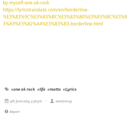
by-myself-one-ok-rock
https://lyricstranslate.com/en/borderline-
%E3%83%9C%E3%83%BC%E3%83%80%E3%83%BC%E3%8
3%A9%E3%82%A4%E3%83%B3-borderline.html
#one ok rock
#life
#motto
#Lyrics
9th June 2019, 5:36 pm
swatamug
Report