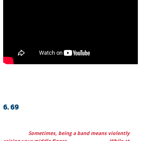
6. 69
Sometimes, being a band means violently